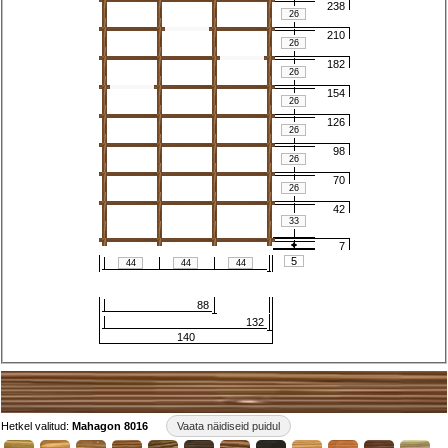
238
210
182
154
126
98
70
42
7
88
132
140
Hetkel valitud
:
Mahagon 8016
Vaata näidiseid puidul