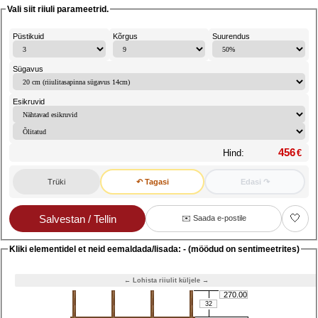
Vali siit riiuli parameetrid.
Püstikuid
Kõrgus
Suurendus
Sügavus
Esikruvid
Hind:
€
↶ Tagasi
Edasi ↷
🤍
✉️ Saada e-postile
Kliki elementidel et neid eemaldada/lisada: - (mõõdud on sentimeetrites)