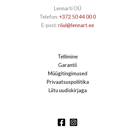
Lennarti OÜ
Telefon:
+372 50 44 00 0
E-post:
riiul@lennart.ee
Tellimine
Garantii
Müügitingimused
Privaatsuspoliitika
Liitu uudiskirjaga