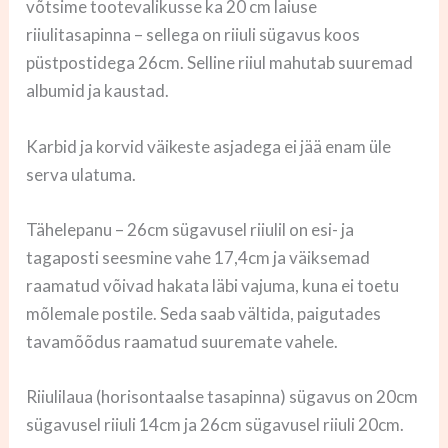
võtsime tootevalikusse ka 20 cm laiuse
riiulitasapinna – sellega on riiuli sügavus koos
püstpostidega 26cm. Selline riiul mahutab suuremad
albumid ja
kaustad.
Karbid ja korvid väikeste asjadega ei jää enam üle
serva ulatuma.
Tähelepanu – 26cm sügavusel riiulil on esi- ja
tagaposti seesmine vahe 17,4cm ja väiksemad
raamatud võivad hakata läbi vajuma, kuna ei toetu
mõlemale postile. Seda saab vältida, paigutades
tavamõõdus raamatud suuremate vahele.
Riiulilaua (horisontaalse tasapinna) sügavus on 20cm
sügavusel riiuli 14cm ja 26cm sügavusel riiuli 20cm.