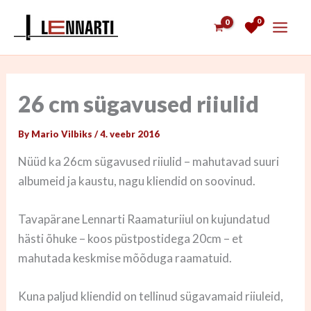
Skip
0
to
content
26 cm sügavused riiulid
By
Mario Vilbiks
/
4. veebr 2016
Nüüd ka 26cm sügavused riiulid – mahutavad suuri
albumeid ja kaustu, nagu kliendid on soovinud.
Tavapärane Lennarti Raamaturiiul on kujundatud
hästi õhuke – koos püstpostidega 20cm – et
mahutada keskmise mõõduga raamatuid.
Kuna paljud kliendid on tellinud sügavamaid riiuleid,