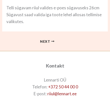
Telli sügavam riiul valides e-poes sügavuseks 26cm
Sügavust saad valida iga toote lehel allosas tellimise
valikutes.
NEXT
Kontakt
Lennarti OÜ
Telefon:
+372 50 44 00 0
E-post:
riiul@lennart.ee