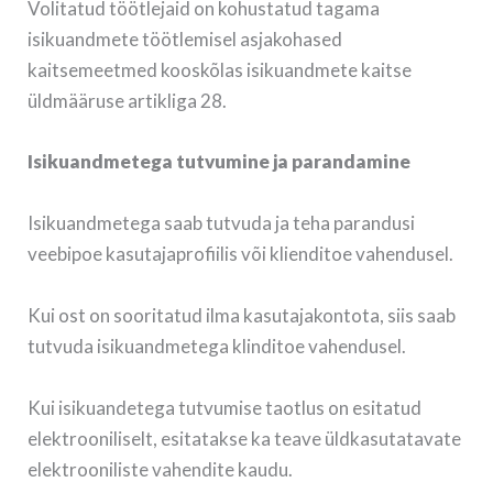
Volitatud töötlejaid on kohustatud tagama
isikuandmete töötlemisel asjakohased
kaitsemeetmed kooskõlas isikuandmete kaitse
üldmääruse artikliga 28.
Isikuandmetega tutvumine ja parandamine
Isikuandmetega saab tutvuda ja teha parandusi
veebipoe kasutajaprofiilis või klienditoe vahendusel.
Kui ost on sooritatud ilma kasutajakontota, siis saab
tutvuda isikuandmetega klinditoe vahendusel.
Kui isikuandetega tutvumise taotlus on esitatud
elektrooniliselt, esitatakse ka teave üldkasutatavate
elektrooniliste vahendite kaudu.