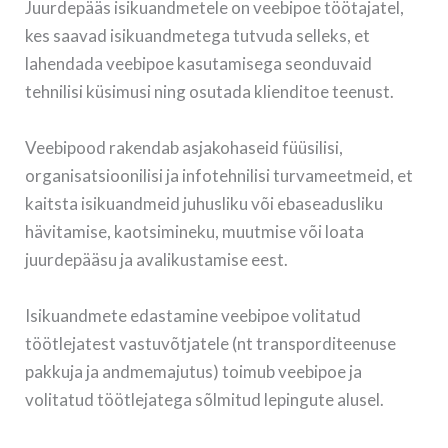
Juurdepääs isikuandmetele on veebipoe töötajatel,
kes saavad isikuandmetega tutvuda selleks, et
lahendada veebipoe kasutamisega seonduvaid
tehnilisi küsimusi ning osutada klienditoe teenust.
Veebipood rakendab asjakohaseid füüsilisi,
organisatsioonilisi ja infotehnilisi turvameetmeid, et
kaitsta isikuandmeid juhusliku või ebaseadusliku
hävitamise, kaotsimineku, muutmise või loata
juurdepääsu ja avalikustamise eest.
Isikuandmete edastamine veebipoe volitatud
töötlejatest vastuvõtjatele (nt transporditeenuse
pakkuja ja andmemajutus) toimub veebipoe ja
volitatud töötlejatega sõlmitud lepingute alusel.