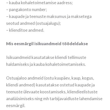
– kauba kohaletoimetamise aadress;
– pangakonto number;
– kaupade ja teenuste maksumus ja maksetega
seotud andmed (ostuajalugu);
– klienditoe andmed.
Mis eesmärgil isikuandmeid töödeldakse
Isikuandmeid kasutatakse kliendi tellimuste
haldamiseks ja kauba kohaletoimetamiseks.
Ostuajaloo andmeid (ostu kuupäev, kaup, kogus,
kliendi andmed) kasutatakse ostetud kaupade ja
teenuste ülevaate koostamiseks, kliendieelistuste
analüüsimiseks ning mh tarbijavaidluste lahendamise
eesmärgil.