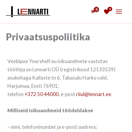
Skip
0
to
content
Privaatsuspoliitika
Veebipoe Yourshelf.eu isikuandmete vastutav
töötleja on Lennarti OÜ (registrikood 12133539)
asukohaga Kallaste tn 6, Tabasalu Harku vald,
Harjumaa, Eesti 76901;
telefon
+372 50 44000
, e-post
riiul@lennart.ee
.
Milliseid isikuandmeid töödeldakse
– nimi, telefoninumber ja e-posti aadress;