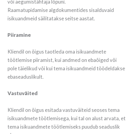
või aegumistähtaja lõpuni.
Raamatupidamise algdokumentides sisalduvaid
isikuandmeid säilitatakse seitse aastat.
Piiramine
Kliendil on õigus taotleda oma isikuandmete
töötlemise piiramist, kui andmed on ebaõiged või
pole täielikud või kui tema isikuandmeid töödeldakse
ebaseaduslikult.
Vastuväited
Kliendil on õigus esitada vastuväiteid seoses tema
isikuandmete töötlemisega, kui tal on alust arvata, et
tema isikuandmete töötlemiseks puudub seaduslik