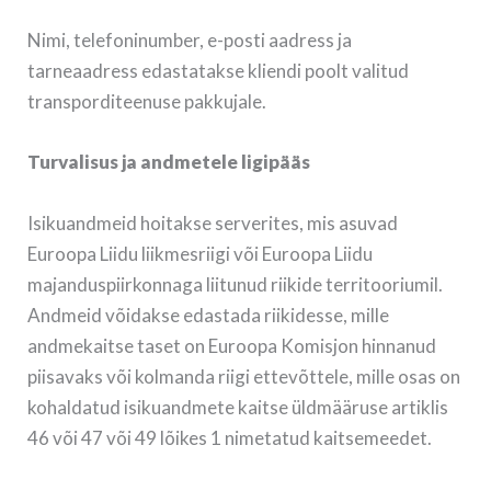
Nimi, telefoninumber, e-posti aadress ja
tarneaadress edastatakse kliendi poolt valitud
transporditeenuse pakkujale.
Turvalisus ja andmetele ligipääs
Isikuandmeid hoitakse serverites, mis asuvad
Euroopa Liidu liikmesriigi või Euroopa Liidu
majanduspiirkonnaga liitunud riikide territooriumil.
Andmeid võidakse edastada riikidesse, mille
andmekaitse taset on Euroopa Komisjon hinnanud
piisavaks või kolmanda riigi ettevõttele, mille osas on
kohaldatud isikuandmete kaitse üldmääruse artiklis
46 või 47 või 49 lõikes 1 nimetatud kaitsemeedet.