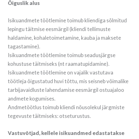
Õiguslik alus
Isikuandmete töötlemine toimub kliendiga sõlmitud
lepingu täitmise eesmärgil (kliendi tellimuste
haldamine, kohaletoimetamine, kauba ja maksete
tagastamine).
Isikuandmete töötlemine toimub seadusjärgse
kohustuse täitmiseks (nt raamatupidamine).
Isikuandmete töötlemine on vajalik vastutava
töötleja õigustatud huvi tõttu, mis seisneb võimalike
tarbijavaidluste lahendamise eesmärgil ostuajaloo
andmete kogumises.
Andmetöötlus toimub kliendi nõusolekul järgmiste
tegevuste täitmiseks: otseturustus.
Vastuvõtjad, kellele isikuandmed edastatakse