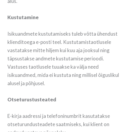
alus.
Kustutamine
Isikuandmete kustutamiseks tuleb võtta ühendust
klienditoega e-posti teel. Kustutamistaotlusele
vastatakse mitte hiljem kui kuu aja jooksul ning
täpsustakse andmete kustutamise perioodi.
Vastuses taotlusele tuuakse ka välja need
isikuandmed, mida ei kustuta ning millisel õiguslikul
alusel ja põhjusel.
Otseturustusteated
E-kirja aadressi ja telefoninumbrit kasutatakse
otseturundusteadete saatmiseks, kui klient on