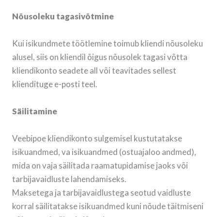
Nõusoleku tagasivõtmine
Kui isikundmete töötlemine toimub kliendi nõusoleku
alusel, siis on kliendil õigus nõusolek tagasi võtta
kliendikonto seadete all või teavitades sellest
kliendituge e-posti teel.
Säilitamine
Veebipoe kliendikonto sulgemisel kustutatakse
isikuandmed, va isikuandmed (ostuajaloo andmed),
mida on vaja säilitada raamatupidamise jaoks või
tarbijavaidluste lahendamiseks.
Maksetega ja tarbijavaidlustega seotud vaidluste
korral säilitatakse isikuandmed kuni nõude täitmiseni