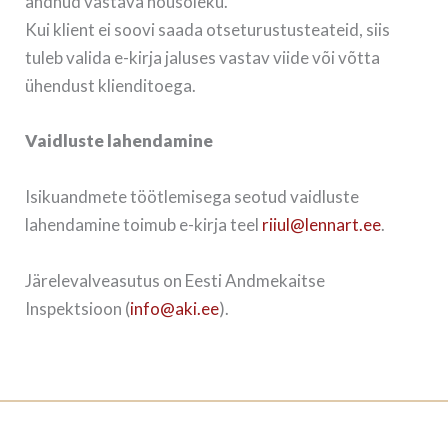
andnud vastava nõusoleku.
Kui klient ei soovi saada otseturustusteateid, siis
tuleb valida e-kirja jaluses vastav viide või võtta
ühendust klienditoega.
Vaidluste lahendamine
Isikuandmete töötlemisega seotud vaidluste
lahendamine toimub e-kirja teel
riiul@lennart.ee
.
Järelevalveasutus on Eesti Andmekaitse
Inspektsioon (
info@aki.ee
).