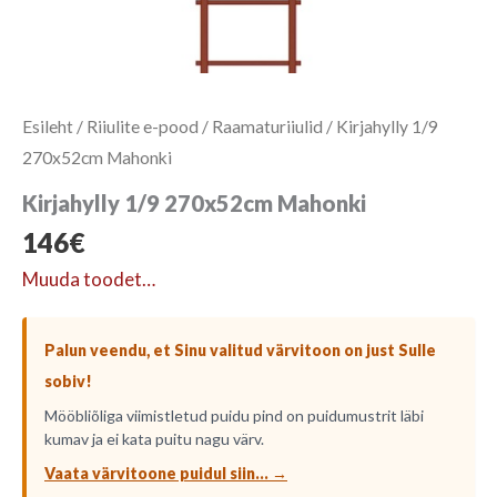
Esileht
/
Riiulite e-pood
/
Raamaturiiulid
/ Kirjahylly 1/9
270x52cm Mahonki
Kirjahylly 1/9 270x52cm Mahonki
146
€
Muuda toodet…
Palun veendu, et Sinu valitud värvitoon on just Sulle
sobiv!
Mööbliõliga viimistletud puidu pind on puidumustrit läbi
kumav ja ei kata puitu nagu värv.
Vaata värvitoone puidul siin... →