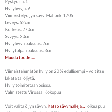
Pystyosia: 1
Hyllylevyjä: 9
Viimeistelyöljyn sävy: Mahonki 1705
Leveys: 52cm
Korkeus: 270cm
Syvyys: 20cm
Hyllylevyn paksuus: 2cm
Hyllytolpan paksuus: 3cm
Muuda toodet…
Viimeistelemätön hylly on 20 % edullisempi – voit itse
lakata tai öljytä.
Hylly toimitetaan osissa.
Valmistettu Virossa. Kokopuu
Voit valita öljyn sävyn,
Katso sävymalleja…
, oikea puu