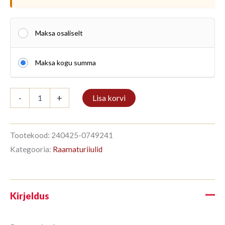
Maksa osaliselt
Maksa kogu summa
Kirjahylly
-
+
Lisa korvi
1/9
270x52cm
Mahonki
kogus
Tootekood:
240425-0749241
Kategooria:
Raamaturiiulid
Kirjeldus