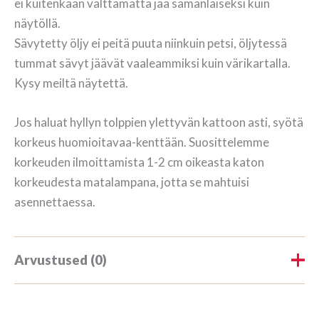
ei kuitenkaan välttämättä jää samanlaiseksi kuin
näytöllä.
Sävytetty öljy ei peitä puuta niinkuin petsi, öljytessä
tummat sävyt jäävät vaaleammiksi kuin värikartalla.
Kysy meiltä näytettä.
Jos haluat hyllyn tolppien ylettyvän kattoon asti, syötä
korkeus huomioitavaa-kenttään. Suosittelemme
korkeuden ilmoittamista 1-2 cm oikeasta katon
korkeudesta matalampana, jotta se mahtuisi
asennettaessa.
Arvustused (0)
Tooteülevaateid veel ei ole.