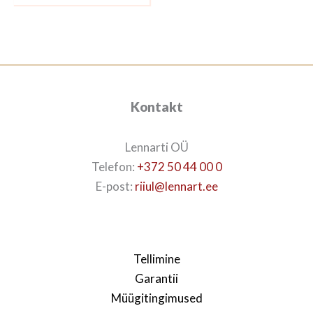
Kontakt
Lennarti OÜ
Telefon:
+372 50 44 00 0
E-post:
riiul@lennart.ee
Tellimine
Garantii
Müügitingimused