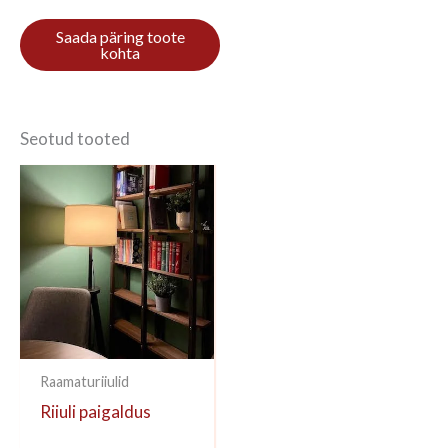
Ole esimene, kes hindab toodet
“Kirjahylly 1/9 270x52cm Mahonki”
Arvustuse lisamiseks
logi sisse
.
Seotud tooted
Raamaturiiulid
Riiuli paigaldus