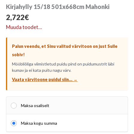
Kirjahylly 15/18 501x668cm Mahonki
2,722
€
Muuda toodet…
Palun veendu, et Sinu valitud värvitoon on just Sulle
sobiv!
Mööbliõliga viimistletud puidu pind on puidumustrit läbi
kumav ja ei kata puitu nagu värv.
Vaata värvitoone puidul siin... →
Maksa osaliselt
Maksa kogu summa