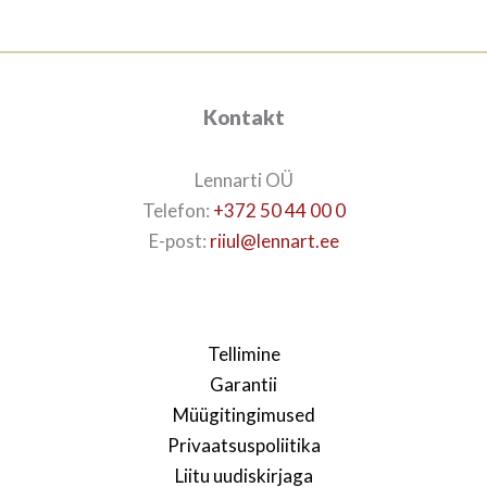
Kontakt
Lennarti OÜ
Telefon:
+372 50 44 00 0
E-post:
riiul@lennart.ee
Tellimine
Garantii
Müügitingimused
Privaatsuspoliitika
Liitu uudiskirjaga