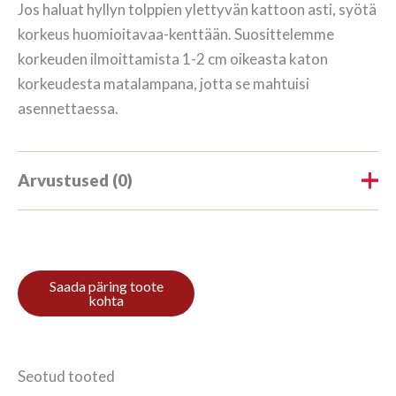
Jos haluat hyllyn tolppien ylettyvän kattoon asti, syötä
korkeus huomioitavaa-kenttään. Suosittelemme
korkeuden ilmoittamista 1-2 cm oikeasta katon
korkeudesta matalampana, jotta se mahtuisi
asennettaessa.
Arvustused (0)
Tooteülevaateid veel ei ole.
Ole esimene, kes hindab toodet
“Kirjahylly 15/18 501x668cm
Mahonki”
Seotud tooted
Arvustuse lisamiseks
logi sisse
.