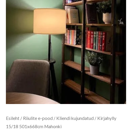
Esileht
/
Riiulite e-pood
/
Kliendi kujundatud
/ Kirjahylly
15/18 501x668cm Mahonki