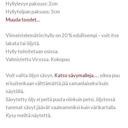
Hyllylevyn paksuus: 2cm
Hyllytolpan paksuus: 3cm
Muuda toodet…
Viimeistelemätön hylly on 20 % edullisempi – voit itse
lakata tai öljytä.
Hylly toimitetaan osissa.
Valmistettu Virossa. Kokopuu
Voit valita öljyn sävyn,
Katso sävymalleja…
, oikea puu
ei kuitenkaan välttämättä jää samanlaiseksi kuin
näytöllä.
Sävytetty öljy ei peitä puuta niinkuin petsi, öljytessä
tummat sävyt jäävät vaaleammiksi kuin värikartalla.
Kysy meiltä näytettä.