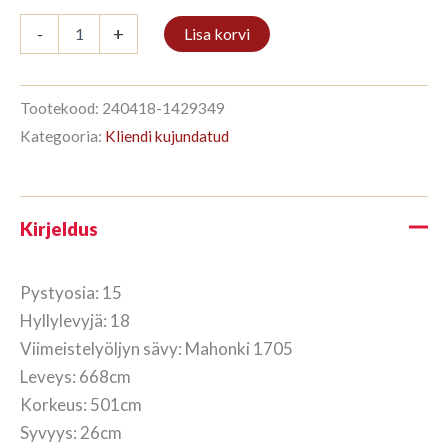
Kirjahylly
-
+
Lisa korvi
15/18
501x668cm
Mahonki
kogus
Tootekood:
240418-1429349
Kategooria:
Kliendi kujundatud
Kirjeldus
Pystyosia: 15
Hyllylevyjä: 18
Viimeistelyöljyn sävy: Mahonki 1705
Leveys: 668cm
Korkeus: 501cm
Syvyys: 26cm