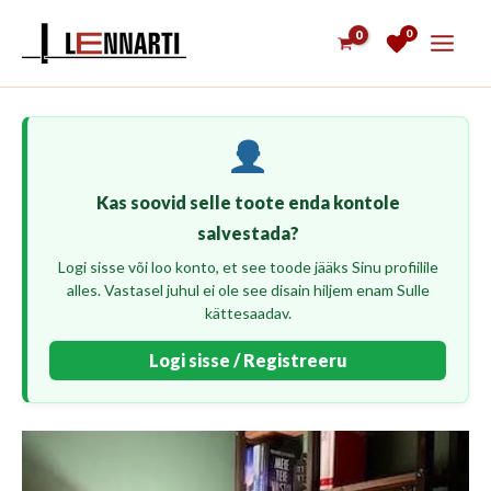
Skip
0
to
content
Kas soovid selle toote enda kontole
salvestada?
Logi sisse või loo konto, et see toode jääks Sinu profiilile
alles. Vastasel juhul ei ole see disain hiljem enam Sulle
kättesaadav.
Logi sisse / Registreeru