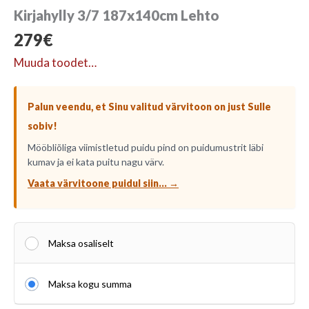
Kirjahylly 3/7 187x140cm Lehto
279
€
Muuda toodet…
Palun veendu, et Sinu valitud värvitoon on just Sulle
sobiv!
Mööbliõliga viimistletud puidu pind on puidumustrit läbi
kumav ja ei kata puitu nagu värv.
Vaata värvitoone puidul siin... →
Maksa osaliselt
Maksa kogu summa