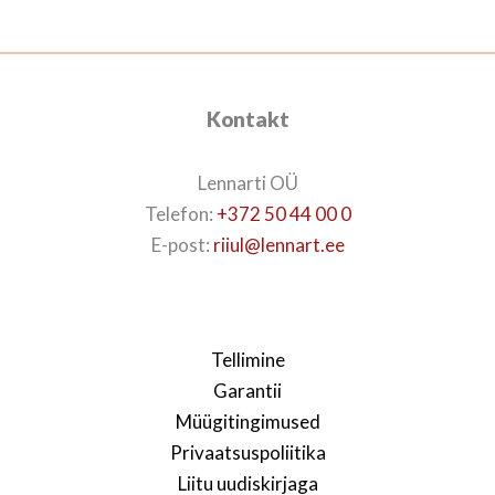
Kontakt
Lennarti OÜ
Telefon:
+372 50 44 00 0
E-post:
riiul@lennart.ee
Tellimine
Garantii
Müügitingimused
Privaatsuspoliitika
Liitu uudiskirjaga