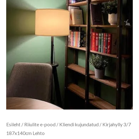
Esileht
/
Riiulite e-pood
/
Kliendi kujundatud
/ Kirjahylly 3/7
187x140cm Lehto