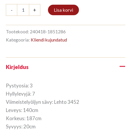
Kirjahylly
-
+
Lisa korvi
3/7
187x140cm
Lehto
kogus
Tootekood:
240418-1851286
Kategooria:
Kliendi kujundatud
Kirjeldus
Pystyosia: 3
Hyllylevyjä: 7
Viimeistelyöljyn sävy: Lehto 3452
Leveys: 140cm
Korkeus: 187cm
Syvyys: 20cm