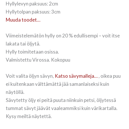
Hyllylevyn paksuus: 2cm
Hyllytolpan paksuus: 3cm
Muuda toodet…
Viimeistelemätön hylly on 20 % edullisempi – voit itse
lakata tai öljytä.
Hylly toimitetaan osissa.
Valmistettu Virossa. Kokopuu
Voit valita öljyn sävyn,
Katso sävymalleja…
, oikea puu
ei kuitenkaan välttämättä jää samanlaiseksi kuin
näytöllä.
Sävytetty öljy ei peitä puuta niinkuin petsi, öljytessä
tummat sävyt jäävät vaaleammiksi kuin värikartalla.
Kysy meiltä näytettä.