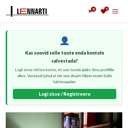
Skip
0
to
content
Kas soovid selle toote enda kontole
salvestada?
Logi sisse või loo konto, et see toode jääks Sinu profiilile
alles. Vastasel juhul ei ole see disain hiljem enam Sulle
kättesaadav.
Logi sisse / Registreeru