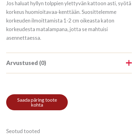
Jos haluat hyllyn tolppien ylettyvän kattoon asti, syötä
korkeus huomioitavaa-kenttään. Suosittelemme
korkeuden ilmoittamista 1-2 cm oikeasta katon
korkeudesta matalampana, jotta se mahtuisi
asennettaessa.
Arvustused (0)
Tooteülevaateid veel ei ole.
Ole esimene, kes hindab toodet
“Kirjahylly 3/7 187x140cm Lehto”
Arvustuse lisamiseks
logi sisse
.
Seotud tooted