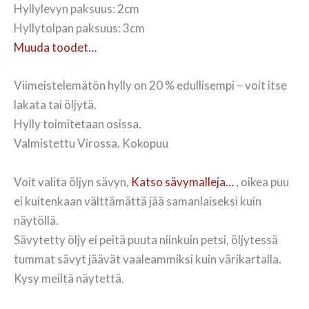
Hyllylevyn paksuus: 2cm
Hyllytolpan paksuus: 3cm
Muuda toodet…
Viimeistelemätön hylly on 20 % edullisempi – voit itse
lakata tai öljytä.
Hylly toimitetaan osissa.
Valmistettu Virossa. Kokopuu
Voit valita öljyn sävyn,
Katso sävymalleja…
, oikea puu
ei kuitenkaan välttämättä jää samanlaiseksi kuin
näytöllä.
Sävytetty öljy ei peitä puuta niinkuin petsi, öljytessä
tummat sävyt jäävät vaaleammiksi kuin värikartalla.
Kysy meiltä näytettä.