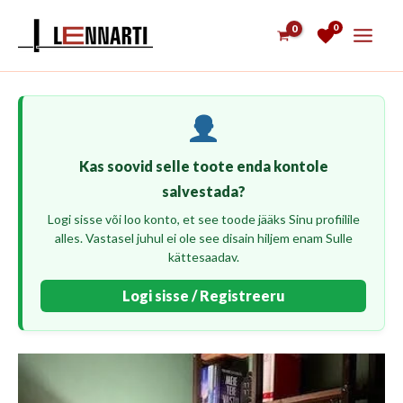
Skip
0
to
content
Kas soovid selle toote enda kontole
salvestada?
Logi sisse või loo konto, et see toode jääks Sinu profiilile
alles. Vastasel juhul ei ole see disain hiljem enam Sulle
kättesaadav.
Logi sisse / Registreeru