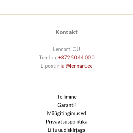
Kontakt
Lennarti OÜ
Telefon:
+372 50 44 00 0
E-post:
riiul@lennart.ee
Tellimine
Garantii
Müügitingimused
Privaatsuspoliitika
Liitu uudiskirjaga