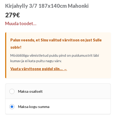
Kirjahylly 3/7 187x140cm Mahonki
279
€
Muuda toodet…
Palun veendu, et Sinu valitud värvitoon on just Sulle
sobiv!
Mööbliõliga viimistletud puidu pind on puidumustrit läbi
kumav ja ei kata puitu nagu värv.
Vaata värvitoone puidul siin... →
Maksa osaliselt
Maksa kogu summa