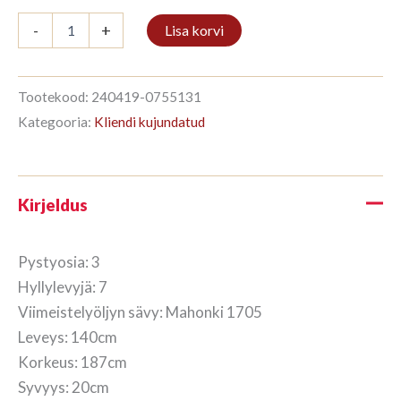
Kirjahylly
-
+
Lisa korvi
3/7
187x140cm
Mahonki
kogus
Tootekood:
240419-0755131
Kategooria:
Kliendi kujundatud
Kirjeldus
Pystyosia: 3
Hyllylevyjä: 7
Viimeistelyöljyn sävy: Mahonki 1705
Leveys: 140cm
Korkeus: 187cm
Syvyys: 20cm