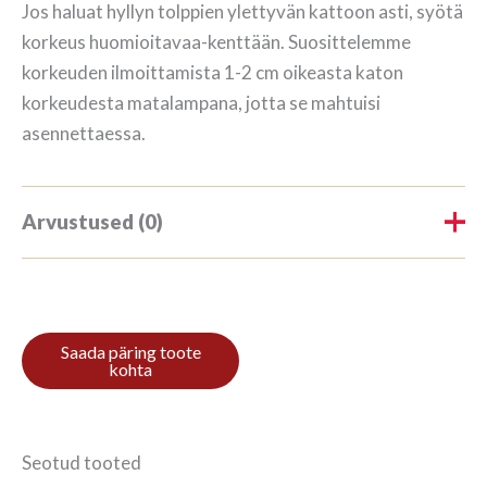
Jos haluat hyllyn tolppien ylettyvän kattoon asti, syötä
korkeus huomioitavaa-kenttään. Suosittelemme
korkeuden ilmoittamista 1-2 cm oikeasta katon
korkeudesta matalampana, jotta se mahtuisi
asennettaessa.
Arvustused (0)
Tooteülevaateid veel ei ole.
Ole esimene, kes hindab toodet
“Kirjahylly 3/7 187x140cm Mahonki”
Arvustuse lisamiseks
logi sisse
.
Seotud tooted