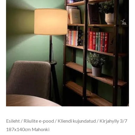
Esileht
/
Riiulite e-pood
/
Kliendi kujundatud
/ Kirjahylly 3/7
187x140cm Mahonki