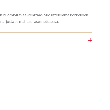
rkeus huomioitavaa-kenttään. Suosittelemme korkeuden
, jotta se mahtuisi asennettaessa.
lly 3/7 187x140cm Süsi”