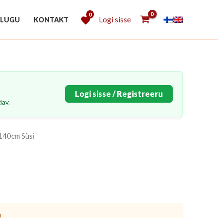
0
Logi sisse
 LUGU
KONTAKT
Logi sisse / Registreeru
dav.
x140cm Süsi
!