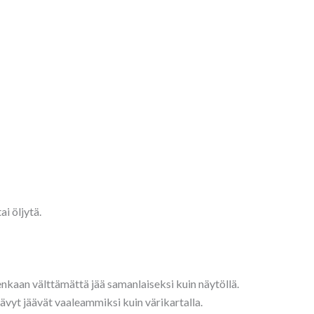
ai öljytä.
tenkaan välttämättä jää samanlaiseksi kuin näytöllä.
sävyt jäävät vaaleammiksi kuin värikartalla.