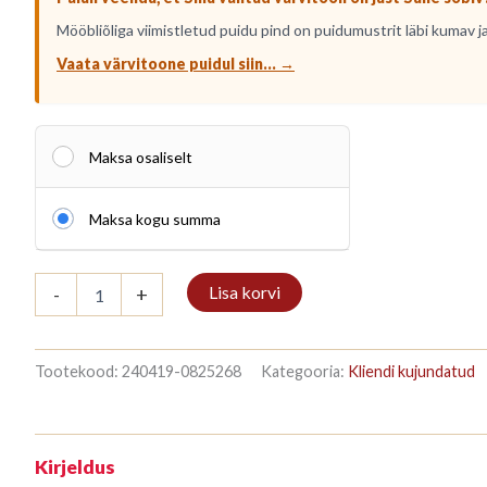
Mööbliõliga viimistletud puidu pind on puidumustrit läbi kumav ja
Vaata värvitoone puidul siin... →
Maksa osaliselt
Maksa kogu summa
Kirjahylly
Lisa korvi
-
+
3/7
187x140cm
Süsi
kogus
Tootekood:
240419-0825268
Kategooria:
Kliendi kujundatud
Kirjeldus