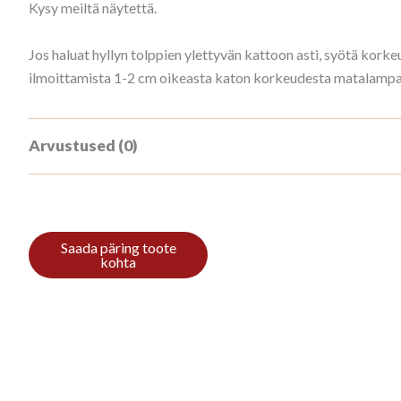
Kysy meiltä näytettä.
Jos haluat hyllyn tolppien ylettyvän kattoon asti, syötä ko
ilmoittamista 1-2 cm oikeasta katon korkeudesta matalampana
Arvustused (0)
Tooteülevaateid veel ei ole.
Ole esimene, kes hindab toodet “Kirjahy
Arvustuse lisamiseks
logi sisse
.