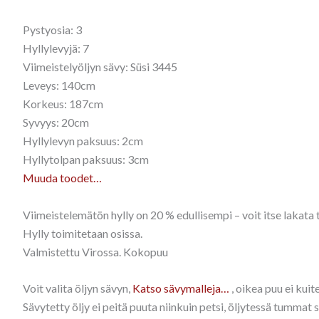
Pystyosia: 3
Hyllylevyjä: 7
Viimeistelyöljyn sävy: Süsi 3445
Leveys: 140cm
Korkeus: 187cm
Syvyys: 20cm
Hyllylevyn paksuus: 2cm
Hyllytolpan paksuus: 3cm
Muuda toodet…
Viimeistelemätön hylly on 20 % edullisempi – voit itse lakata t
Hylly toimitetaan osissa.
Valmistettu Virossa. Kokopuu
Voit valita öljyn sävyn,
Katso sävymalleja…
, oikea puu ei kui
Sävytetty öljy ei peitä puuta niinkuin petsi, öljytessä tummat 