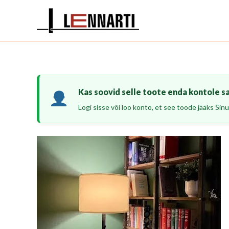
Skip
to
content
Kas soovid selle toote enda kontole s
Logi sisse või loo konto, et see toode jääks Sinu 