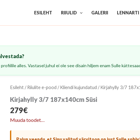
ESILEHT
RIIULID
GALERII
LENNARTI
alvestada?
profiilile alles. Vastasel juhul ei ole see disain hiljem enam Sulle kättesaa
Esileht
/
Riiulite e-pood
/
Kliendi kujundatud
/ Kirjahylly 3/7 187
Kirjahylly 3/7 187x140cm Süsi
279
€
Muuda toodet…
Palun veendu, et Sinu valitud värvitoon on just Sulle sobiv