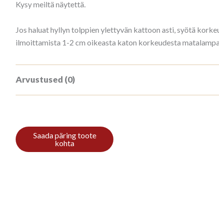
Kysy meiltä näytettä.
Jos haluat hyllyn tolppien ylettyvän kattoon asti, syötä ko
ilmoittamista 1-2 cm oikeasta katon korkeudesta matalampana
Arvustused (0)
Tooteülevaateid veel ei ole.
Ole esimene, kes hindab toodet “Kirjah
Arvustuse lisamiseks
logi sisse
.