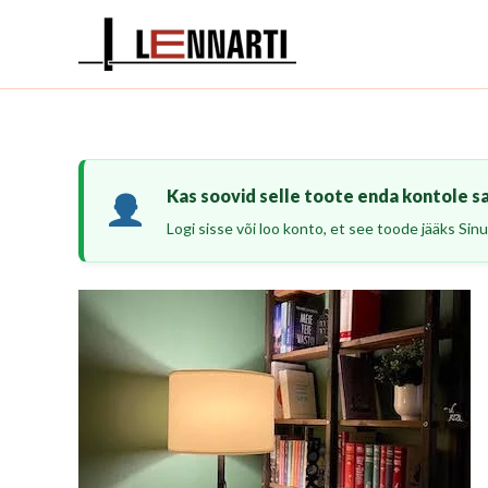
Skip
to
content
Kas soovid selle toote enda kontole s
Logi sisse või loo konto, et see toode jääks Sinu 