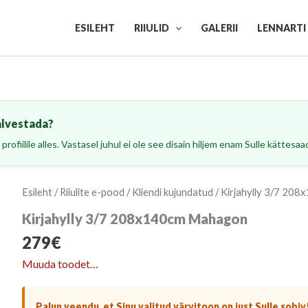
ESILEHT
RIIULID
GALERII
LENNARTI
alvestada?
profiilile alles. Vastasel juhul ei ole see disain hiljem enam Sulle kättesaa
Esileht
/
Riiulite e-pood
/
Kliendi kujundatud
/ Kirjahylly 3/7 20
Kirjahylly 3/7 208x140cm Mahagon
279
€
Muuda toodet…
Palun veendu, et Sinu valitud värvitoon on just Sulle sobiv