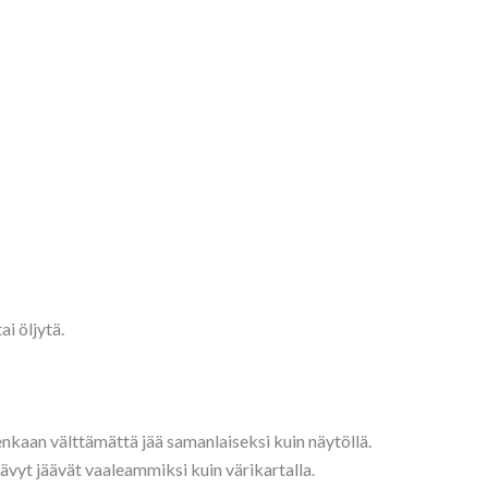
ai öljytä.
tenkaan välttämättä jää samanlaiseksi kuin näytöllä.
sävyt jäävät vaaleammiksi kuin värikartalla.