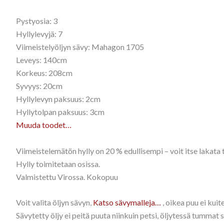
Pystyosia: 3
Hyllylevyjä: 7
Viimeistelyöljyn sävy: Mahagon 1705
Leveys: 140cm
Korkeus: 208cm
Syvyys: 20cm
Hyllylevyn paksuus: 2cm
Hyllytolpan paksuus: 3cm
Muuda toodet…
Viimeistelemätön hylly on 20 % edullisempi – voit itse lakata t
Hylly toimitetaan osissa.
Valmistettu Virossa. Kokopuu
Voit valita öljyn sävyn,
Katso sävymalleja…
, oikea puu ei kui
Sävytetty öljy ei peitä puuta niinkuin petsi, öljytessä tummat 