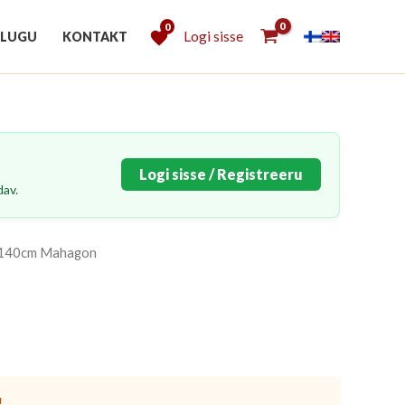
0
Logi sisse
 LUGU
KONTAKT
Logi sisse / Registreeru
dav.
8x140cm Mahagon
!