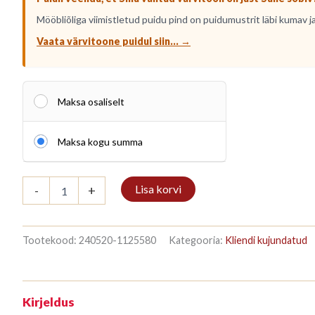
Mööbliõliga viimistletud puidu pind on puidumustrit läbi kumav ja
Vaata värvitoone puidul siin... →
Maksa osaliselt
Maksa kogu summa
Kirjahylly
Lisa korvi
-
+
3/7
208x140cm
Mahagon
kogus
Tootekood:
240520-1125580
Kategooria:
Kliendi kujundatud
Kirjeldus