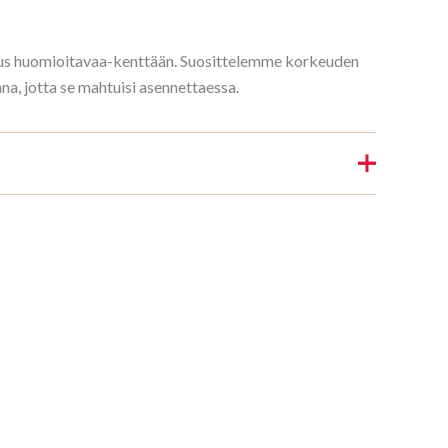
rkeus huomioitavaa-kenttään. Suosittelemme korkeuden
, jotta se mahtuisi asennettaessa.
ylly 3/7 208x140cm Mahagon”