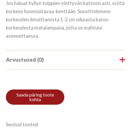
Jos haluat hyllyn tolppien ylettyvän kattoon asti, syötä
korkeus huomioitavaa-kenttään. Suosittelemme
korkeuden ilmoittamista 1-2 cm oikeasta katon
korkeudesta matalampana, jotta se mahtuisi
asennettaessa.
Arvustused (0)
Tooteülevaateid veel ei ole.
Ole esimene, kes hindab toodet
“Raamaturiiul 3/7 208x140cm
Mahagon”
Seotud tooted
Arvustuse lisamiseks
logi sisse
.