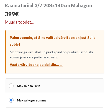
Raamaturiiul 3/7 208x140cm Mahagon
399
€
Muuda toodet…
Palun veendu, et Sinu valitud värvitoon on just Sulle
sobiv!
Mööbliõliga viimistletud puidu pind on puidumustrit läbi
kumav ja ei kata puitu nagu värv.
Vaata värvitoone puidul siin... →
Maksa osaliselt
Maksa kogu summa