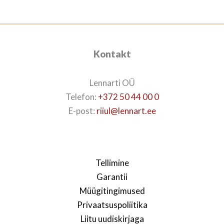
Kontakt
Lennarti OÜ
Telefon:
+372 50 44 00 0
E-post:
riiul@lennart.ee
Tellimine
Garantii
Müügitingimused
Privaatsuspoliitika
Liitu uudiskirjaga