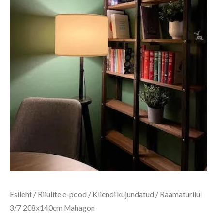
Esileht
/
Riiulite e-pood
/
Kliendi kujundatud
/ Raamaturiiul
3/7 208x140cm Mahagon