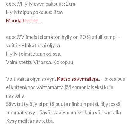
eeee??Hyllylevyn paksuus: 2cm
Hyllytolpan paksuus: 3cm
Muuda toodet…
eeee??Viimeistelemätön hylly on 20 % edullisempi –
voit itse lakata tai öljytä.
Hylly toimitetaan osissa.
Valmistettu Virossa. Kokopuu
Voit valita öljyn sävyn,
Katso sävymalleja…
, oikea puu
ei kuitenkaan välttämättä jää samanlaiseksi kuin
näytöllä.
Sävytetty öljy ei peitä puuta niinkuin petsi, öljytessä
tummat sävyt jäävät vaaleammiksi kuin värikartalla.
Kysy meiltä näytettä.