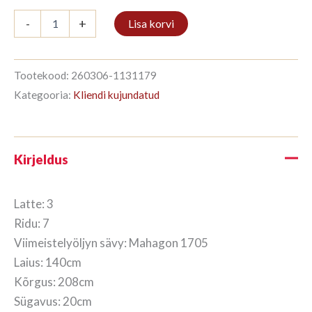
Raamaturiiul
-
+
Lisa korvi
3/7
208x140cm
Mahagon
kogus
Tootekood:
260306-1131179
Kategooria:
Kliendi kujundatud
Kirjeldus
Latte: 3
Ridu: 7
Viimeistelyöljyn sävy: Mahagon 1705
Laius: 140cm
Kõrgus: 208cm
Sügavus: 20cm