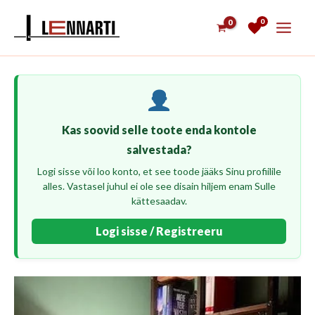
Skip
0
to
content
Kas soovid selle toote enda kontole
salvestada?
Logi sisse või loo konto, et see toode jääks Sinu profiilile
alles. Vastasel juhul ei ole see disain hiljem enam Sulle
kättesaadav.
Logi sisse / Registreeru