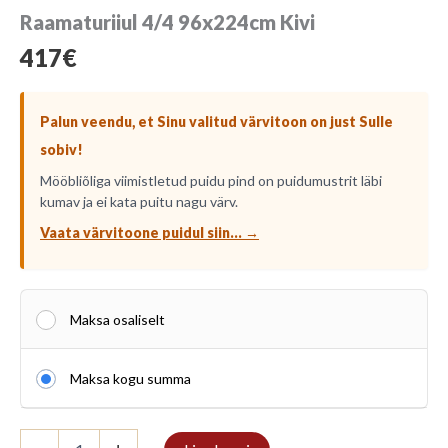
Raamaturiiul 4/4 96x224cm Kivi
417
€
Palun veendu, et Sinu valitud värvitoon on just Sulle
sobiv!
Mööbliõliga viimistletud puidu pind on puidumustrit läbi
kumav ja ei kata puitu nagu värv.
Vaata värvitoone puidul siin... →
Maksa osaliselt
Maksa kogu summa
Raamaturiiul