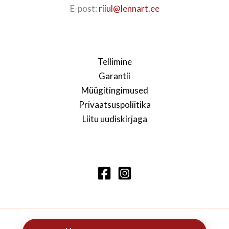
E-post:
riiul@lennart.ee
Tellimine
Garantii
Müügitingimused
Privaatsuspoliitika
Liitu uudiskirjaga