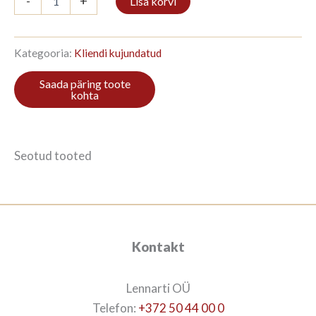
-
+
Lisa korvi
4/4
96x224cm
Kivi
kogus
Kategooria:
Kliendi kujundatud
Seotud tooted
Kontakt
Lennarti OÜ
Telefon:
+372 50 44 00 0