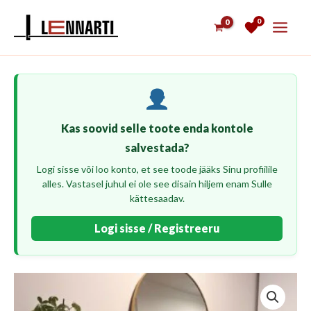
Skip
0
to
content
Kas soovid selle toote enda kontole
salvestada?
Logi sisse või loo konto, et see toode jääks Sinu profiilile
alles. Vastasel juhul ei ole see disain hiljem enam Sulle
kättesaadav.
Logi sisse / Registreeru