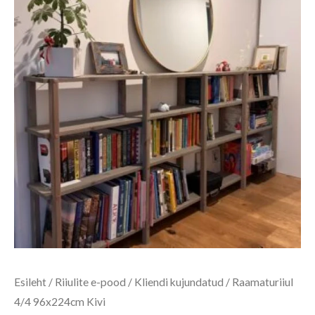
Esileht
/
Riiulite e-pood
/
Kliendi kujundatud
/ Raamaturiiul
4/4 96x224cm Kivi