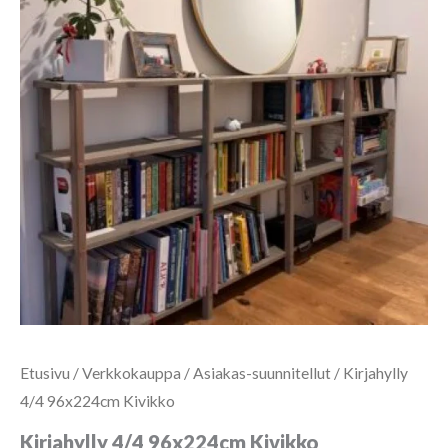
Etusivu
/
Verkkokauppa
/
Asiakas-suunnitellut
/ Kirjahylly
4/4 96x224cm Kivikko
Kirjahylly 4/4 96x224cm Kivikko