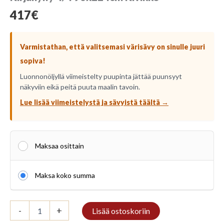
417
€
Varmistathan, että valitsemasi värisävy on sinulle juuri
sopiva!
Luonnonöljyllä viimeistelty puupinta jättää puunsyyt
näkyviin eikä peitä puuta maalin tavoin.
Lue lisää viimeistelystä ja sävyistä täältä →
Maksaa osittain
Maksa koko summa
Kirjahylly
-
+
Lisää ostoskoriin
4/4