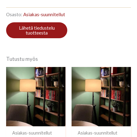
96x224cm
Kivikko
määrä
Osasto:
Asiakas-suunnitellut
Tutustu myös
Asiakas-suunnitellut
Asiakas-suunnitellut