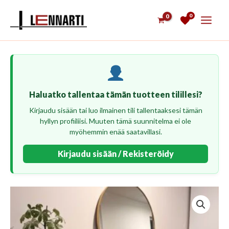
Siirry
0
sisältöön
Haluatko tallentaa tämän tuotteen tilillesi?
Kirjaudu sisään tai luo ilmainen tili tallentaaksesi tämän
hyllyn profiiliisi. Muuten tämä suunnitelma ei ole
myöhemmin enää saatavillasi.
Kirjaudu sisään / Rekisteröidy