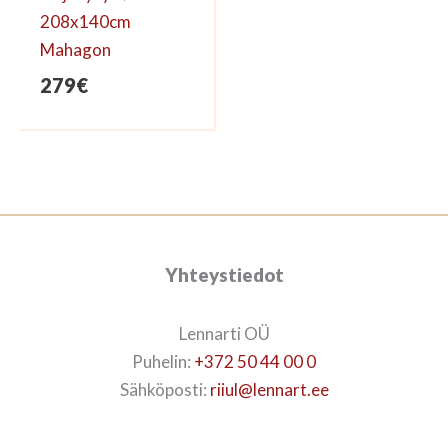
208x140cm
Mahagon
279
€
Yhteystiedot
Lennarti OÜ
Puhelin:
+372 50 44 00 0
Sähköposti:
riiul@lennart.ee