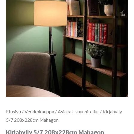
Etusivu
/
Verkkokauppa
/
Asiakas-suunnitellut
/ Kirjahylly
5/7 208x228cm Mahagon
Kirjahylly 5/7 208x228cm Mahagon