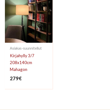
Asiakas-suunnitellut
Kirjahylly 3/7
208x140cm
Mahagon
279
€