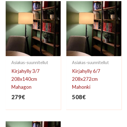
kirjoittaa arvioinnin.
Asiakas-suunnitellut
Asiakas-suunnitellut
Kirjahylly 3/7
Kirjahylly 6/7
208x140cm
208x272cm
Mahagon
Mahonki
279
€
508
€