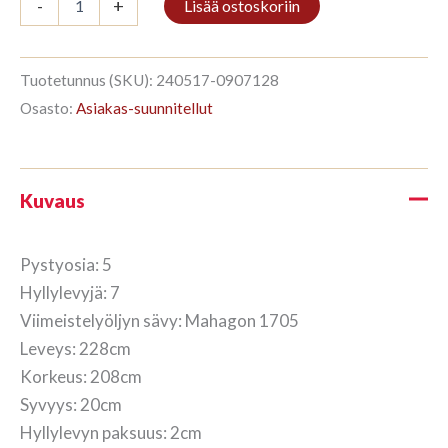
-
+
Lisää ostoskoriin
5/7
208x228cm
Mahagon
määrä
Tuotetunnus (SKU):
240517-0907128
Osasto:
Asiakas-suunnitellut
Kuvaus
Pystyosia: 5
Hyllylevyjä: 7
Viimeistelyöljyn sävy: Mahagon 1705
Leveys: 228cm
Korkeus: 208cm
Syvyys: 20cm
Hyllylevyn paksuus: 2cm