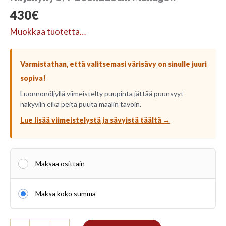
430
€
Muokkaa tuotetta…
Varmistathan, että valitsemasi värisävy on sinulle juuri
sopiva!
Luonnonöljyllä viimeistelty puupinta jättää puunsyyt
näkyviin eikä peitä puuta maalin tavoin.
Lue lisää viimeistelystä ja sävyistä täältä →
Maksaa osittain
Maksa koko summa
Kirjahylly