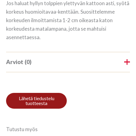
Jos haluat hyllyn tolppien ylettyvän kattoon asti, syötä
korkeus huomioitavaa-kenttään. Suosittelemme
korkeuden ilmoittamista 1-2 cm oikeasta katon
korkeudesta matalampana, jotta se mahtuisi
asennettaessa.
Arviot (0)
Tuotearvioita ei vielä ole.
Kirjoita ensimmäinen arvio
tuotteelle “Kirjahylly 5/7
208x228cm Mahagon”
Tutustu myös
Sinun on
kirjauduttava sisään
kun haluat