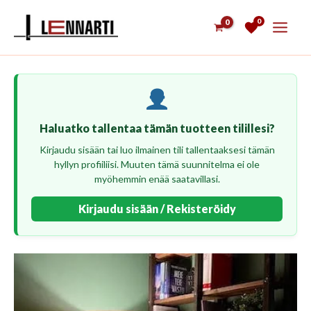
Siirry
0
sisältöön
Haluatko tallentaa tämän tuotteen tilillesi?
Kirjaudu sisään tai luo ilmainen tili tallentaaksesi tämän
hyllyn profiiliisi. Muuten tämä suunnitelma ei ole
myöhemmin enää saatavillasi.
Kirjaudu sisään / Rekisteröidy