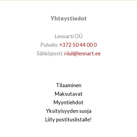
Yhteystiedot
Lennarti OÜ
Puhelin:
+372 50 44 00 0
Sähköposti:
riiul@lennart.ee
Tilaaminen
Maksutavat
Myyntiehdot
Yksityisyyden suoja
Liity postituslistalle!