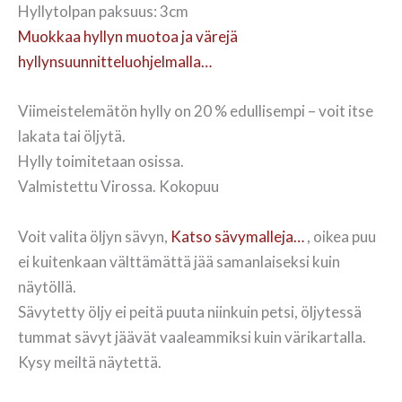
Hyllytolpan paksuus: 3cm
Muokkaa hyllyn muotoa ja värejä
hyllynsuunnitteluohjelmalla…
Viimeistelemätön hylly on 20 % edullisempi – voit itse
lakata tai öljytä.
Hylly toimitetaan osissa.
Valmistettu Virossa. Kokopuu
Voit valita öljyn sävyn,
Katso sävymalleja…
, oikea puu
ei kuitenkaan välttämättä jää samanlaiseksi kuin
näytöllä.
Sävytetty öljy ei peitä puuta niinkuin petsi, öljytessä
tummat sävyt jäävät vaaleammiksi kuin värikartalla.
Kysy meiltä näytettä.