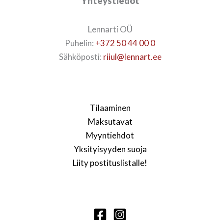
Yhteystiedot
Lennarti OÜ
Puhelin:
+372 50 44 00 0
Sähköposti:
riiul@lennart.ee
Tilaaminen
Maksutavat
Myyntiehdot
Yksityisyyden suoja
Liity postituslistalle!