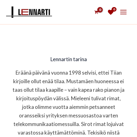
Siirry
0
sisältöön
Lennartin tarina
Eräänä päivänä vuonna 1998 selvisi, ettei Tiian
kirjoille ollut enää tilaa. Mustamäen huoneessa ei
taas ollut tilaa kaapille – vain kapea rako pianon ja
kirjoituspöydän välissä. Mieleeni tulivat rimat,
jotka olimme vuotta aiemmin petsanneet
oransseiksi yrityksen messuosastoa varten
telekommunikaatiomessuilla. Sirot rimat lojuivat
varastossa käyttämättöminä. Tekisikö niistä