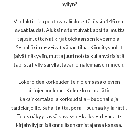
hyllyn?
Viadukti-tien puutavaraliikkeestä löysin 145 mm
leveät laudat. Aluksi ne tuntuivat kapeilta, mutta
tajusin, etteivät kirjat olekaan sen leveämpiä!
Seinälläkin ne veivät vähän tilaa. Kiinnityspultit
jäivät näkyviin, mutta juuri noista kullanvärisistä
täplistä hylly sai yllättävän omaleimaisen ilmeen.
Lokeroiden korkeuden tein olemassa olevien
kirjojen mukaan. Kolme lokeroa jätin
kaksinkertaisella korkeudella – buddhalle ja
taidekirjoille. Saha, taltta, pora – puuhaa kyllä riitti.
Tulos näkyy tässä kuvassa – kaikkien Lennart-
kirjahyllyjen isä onnellisen omistajansa kanssa.