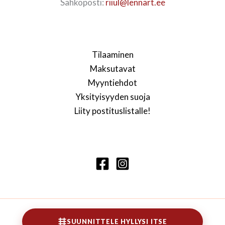
Sähköposti:
riiul@lennart.ee
Tilaaminen
Maksutavat
Myyntiehdot
Yksityisyyden suoja
Liity postituslistalle!
SUUNNITTELE HYLLYSI ITSE
Copyright © 2026 Lennarti kirjahylly