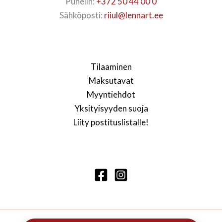
Puhelin:
+372 50 44 00 0
Sähköposti:
riiul@lennart.ee
Tilaaminen
Maksutavat
Myyntiehdot
Yksityisyyden suoja
Liity postituslistalle!