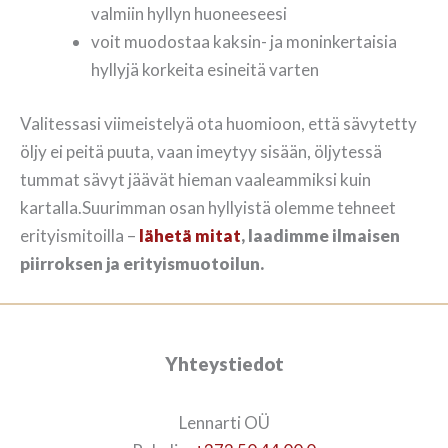
valmiin hyllyn huoneeseesi
voit muodostaa kaksin- ja moninkertaisia
hyllyjä korkeita esineitä varten
Valitessasi viimeistelyä ota huomioon, että sävytetty
öljy ei peitä puuta, vaan imeytyy sisään, öljytessä
tummat sävyt jäävät hieman vaaleammiksi kuin
kartalla.Suurimman osan hyllyistä olemme tehneet
erityismitoilla –
lähetä mitat
, laadimme ilmaisen
piirroksen ja erityismuotoilun.
Yhteystiedot
Lennarti OÜ