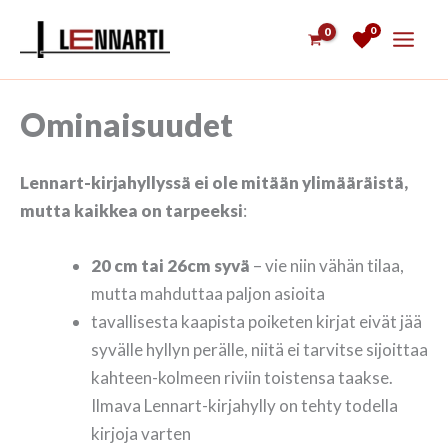
Siirry
0
sisältöön
Ominaisuudet
Lennart-kirjahyllyssä ei ole mitään ylimääräistä,
mutta kaikkea on tarpeeksi
:
20 cm tai 26cm syvä
– vie niin vähän tilaa,
mutta mahduttaa paljon asioita
tavallisesta kaapista poiketen kirjat eivät jää
syvälle hyllyn perälle, niitä ei tarvitse sijoittaa
kahteen-kolmeen riviin toistensa taakse.
Ilmava Lennart-kirjahylly on tehty todella
kirjoja varten