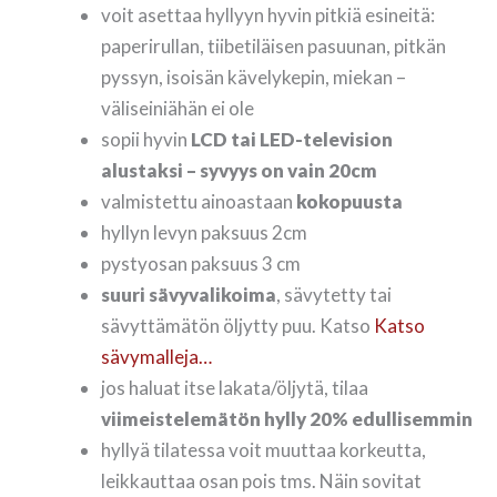
voit asettaa hyllyyn hyvin pitkiä esineitä:
paperirullan, tiibetiläisen pasuunan, pitkän
pyssyn, isoisän kävelykepin, miekan –
väliseiniähän ei ole
sopii hyvin
LCD tai LED-television
alustaksi – syvyys on vain 20cm
valmistettu ainoastaan
kokopuusta
hyllyn levyn paksuus 2cm
pystyosan paksuus 3 cm
suuri sävyvalikoima
, sävytetty tai
sävyttämätön öljytty puu. Katso
Katso
sävymalleja…
jos haluat itse lakata/öljytä, tilaa
viimeistelemätön hylly 20% edullisemmin
hyllyä tilatessa voit muuttaa korkeutta,
leikkauttaa osan pois tms. Näin sovitat