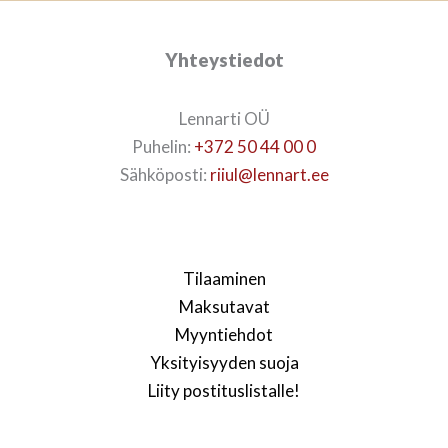
Yhteystiedot
Lennarti OÜ
Puhelin:
+372 50 44 00 0
Sähköposti:
riiul@lennart.ee
Tilaaminen
Maksutavat
Myyntiehdot
Yksityisyyden suoja
Liity postituslistalle!