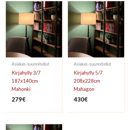
kirjoittaa arvioinnin.
Asiakas-suunnitellut
Asiakas-suunnitellut
Kirjahylly 3/7
Kirjahylly 5/7
187x140cm
208x228cm
Mahonki
Mahagon
279
€
430
€