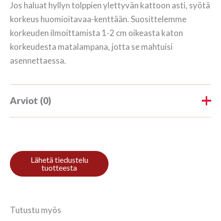
Jos haluat hyllyn tolppien ylettyvän kattoon asti, syötä
korkeus huomioitavaa-kenttään. Suosittelemme
korkeuden ilmoittamista 1-2 cm oikeasta katon
korkeudesta matalampana, jotta se mahtuisi
asennettaessa.
Arviot (0)
Tuotearvioita ei vielä ole.
Kirjoita ensimmäinen arvio
tuotteelle “Kirjahylly 3/14
410x140cm Mahagon”
Tutustu myös
Sinun on
kirjauduttava sisään
kun haluat