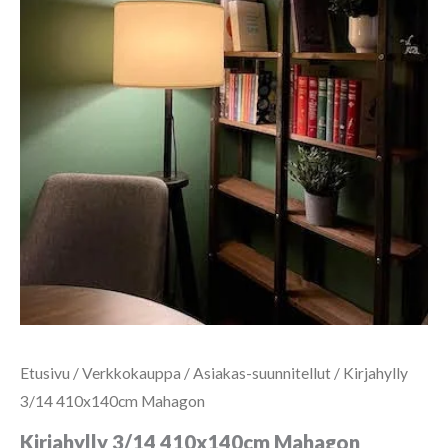
Etusivu
/
Verkkokauppa
/
Asiakas-suunnitellut
/ Kirjahylly
3/14 410x140cm Mahagon
Kirjahylly 3/14 410x140cm Mahagon