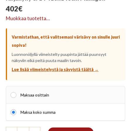
402
€
Muokkaa tuotetta…
Varmistathan, että valitsemasi värisävy on sinulle juuri
sopiva!
Luonnonöljyllä viimeistelty puupinta jättää puunsyyt
näkyviin eikä peitä puuta maalin tavoin.
Lue lisää viimeistelystä ja sävyistä täältä →
Maksaa osittain
Maksa koko summa
Kirjahylly