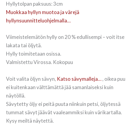
Hyllytolpan paksuus: 3cm
Muokkaa hyllyn muotoa ja värejä
hyllynsuunnitteluohjelmalla…
Viimeistelemätön hylly on 20 % edullisempi – voit itse
lakata tai öljytä.
Hylly toimitetaan osissa.
Valmistettu Virossa. Kokopuu
Voit valita öljyn sävyn,
Katso sävymalleja…
, oikea puu
ei kuitenkaan välttämättä jää samanlaiseksi kuin
näytöllä.
Sävytetty öljy ei peitä puuta niinkuin petsi, öljytessä
tummat sävyt jäävät vaaleammiksi kuin värikartalla.
Kysy meiltä näytettä.