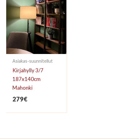
Asiakas-suunnitellut
Kirjahylly 3/7
187x140cm
Mahonki
279
€