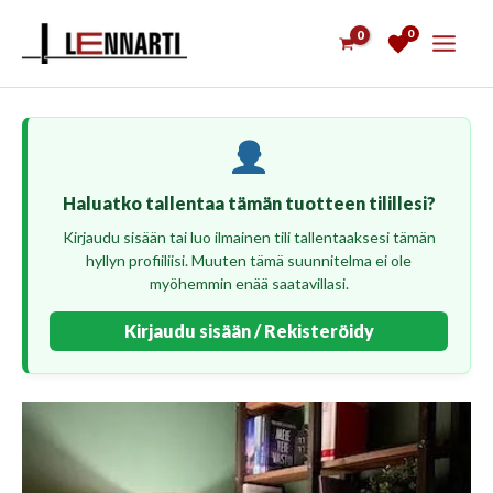
Siirry
0
sisältöön
Haluatko tallentaa tämän tuotteen tilillesi?
Kirjaudu sisään tai luo ilmainen tili tallentaaksesi tämän
hyllyn profiiliisi. Muuten tämä suunnitelma ei ole
myöhemmin enää saatavillasi.
Kirjaudu sisään / Rekisteröidy