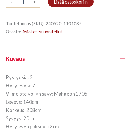
-
+
Lisää ostoskoriin
3/7
208x140cm
Mahagon
määrä
Tuotetunnus (SKU):
240520-1101035
Osasto:
Asiakas-suunnitellut
Kuvaus
Pystyosia: 3
Hyllylevyjä: 7
Viimeistelyöljyn sävy: Mahagon 1705
Leveys: 140cm
Korkeus: 208cm
Syvyys: 20cm
Hyllylevyn paksuus: 2cm