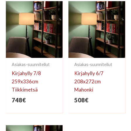
kirjoittaa arvioinnin.
Asiakas-suunnitellut
Asiakas-suunnitellut
Kirjahylly 7/8
Kirjahylly 6/7
259x336cm
208x272cm
Tiikkimetsä
Mahonki
748
€
508
€