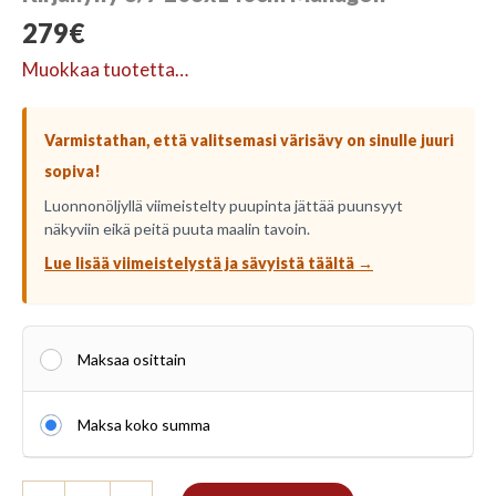
279
€
Muokkaa tuotetta…
Varmistathan, että valitsemasi värisävy on sinulle juuri
sopiva!
Luonnonöljyllä viimeistelty puupinta jättää puunsyyt
näkyviin eikä peitä puuta maalin tavoin.
Lue lisää viimeistelystä ja sävyistä täältä →
Maksaa osittain
Maksa koko summa
Kirjahylly