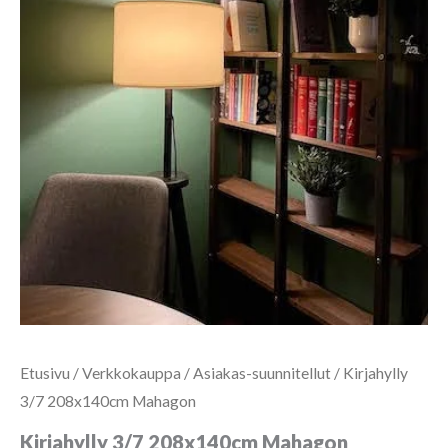
Etusivu
/
Verkkokauppa
/
Asiakas-suunnitellut
/ Kirjahylly
3/7 208x140cm Mahagon
Kirjahylly 3/7 208x140cm Mahagon