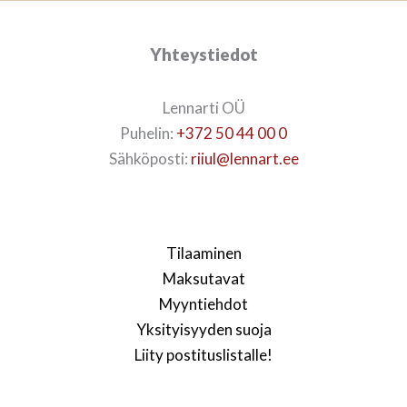
Yhteystiedot
Lennarti OÜ
Puhelin:
+372 50 44 00 0
Sähköposti:
riiul@lennart.ee
Tilaaminen
Maksutavat
Myyntiehdot
Yksityisyyden suoja
Liity postituslistalle!