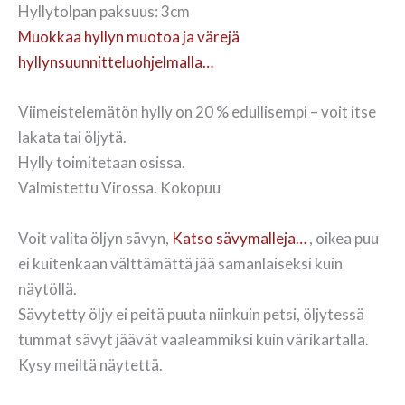
Hyllytolpan paksuus: 3cm
Muokkaa hyllyn muotoa ja värejä
hyllynsuunnitteluohjelmalla…
Viimeistelemätön hylly on 20 % edullisempi – voit itse
lakata tai öljytä.
Hylly toimitetaan osissa.
Valmistettu Virossa. Kokopuu
Voit valita öljyn sävyn,
Katso sävymalleja…
, oikea puu
ei kuitenkaan välttämättä jää samanlaiseksi kuin
näytöllä.
Sävytetty öljy ei peitä puuta niinkuin petsi, öljytessä
tummat sävyt jäävät vaaleammiksi kuin värikartalla.
Kysy meiltä näytettä.