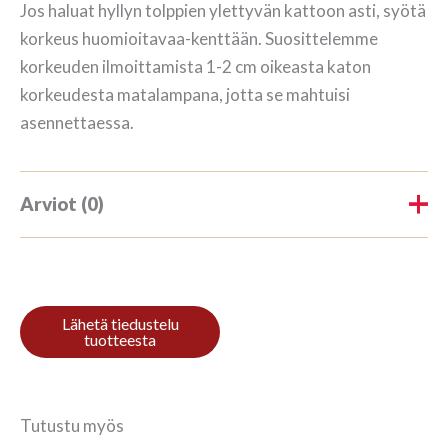
Jos haluat hyllyn tolppien ylettyvän kattoon asti, syötä
korkeus huomioitavaa-kenttään. Suosittelemme
korkeuden ilmoittamista 1-2 cm oikeasta katon
korkeudesta matalampana, jotta se mahtuisi
asennettaessa.
Arviot (0)
Tuotearvioita ei vielä ole.
Kirjoita ensimmäinen arvio
tuotteelle “Kirjahylly 3/7
208x140cm Mahagon”
Tutustu myös
Sinun on
kirjauduttava sisään
kun haluat