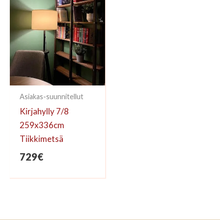
Asiakas-suunnitellut
Kirjahylly 7/8
259x336cm
Tiikkimetsä
729
€