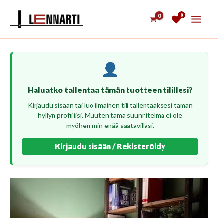
Siirry
0
sisältöön
Haluatko tallentaa tämän tuotteen tilillesi?
Kirjaudu sisään tai luo ilmainen tili tallentaaksesi tämän
hyllyn profiiliisi. Muuten tämä suunnitelma ei ole
myöhemmin enää saatavillasi.
Kirjaudu sisään / Rekisteröidy