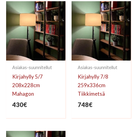
kirjoittaa arvioinnin.
Asiakas-suunnitellut
Asiakas-suunnitellut
Kirjahylly 5/7
Kirjahylly 7/8
208x228cm
259x336cm
Mahagon
Tiikkimetsä
430
€
748
€