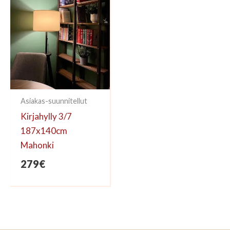
Asiakas-suunnitellut
Kirjahylly 3/7
187x140cm
Mahonki
279
€