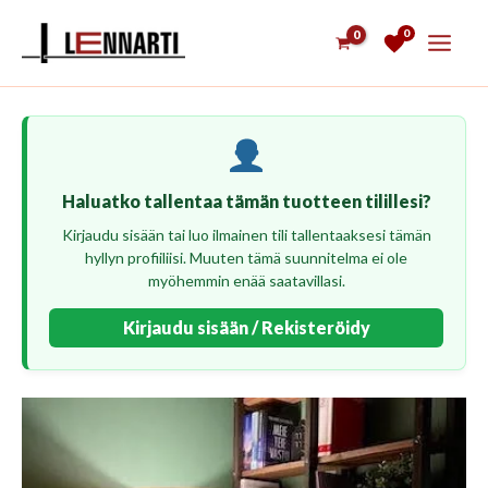
Siirry
0
sisältöön
Haluatko tallentaa tämän tuotteen tilillesi?
Kirjaudu sisään tai luo ilmainen tili tallentaaksesi tämän
hyllyn profiiliisi. Muuten tämä suunnitelma ei ole
myöhemmin enää saatavillasi.
Kirjaudu sisään / Rekisteröidy