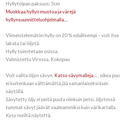
Hyllytolpan paksuus: 3cm
Muokkaa hyllyn muotoa ja värejä
hyllynsuunnitteluohjelmalla…
Viimeistelemätön hylly on 20 % edullisempi – voit itse
lakata tai öljytä.
Hylly toimitetaan osissa.
Valmistettu Virossa. Kokopuu
Voit valita öljyn sävyn,
Katso sävymalleja…
, oikea puu
ei kuitenkaan välttämättä jää samanlaiseksi kuin
näytöllä.
Sävytetty öljy ei peitä puuta niinkuin petsi, öljytessä
tummat sävyt jäävät vaaleammiksi kuin värikartalla.
Kysy meiltä näytettä.