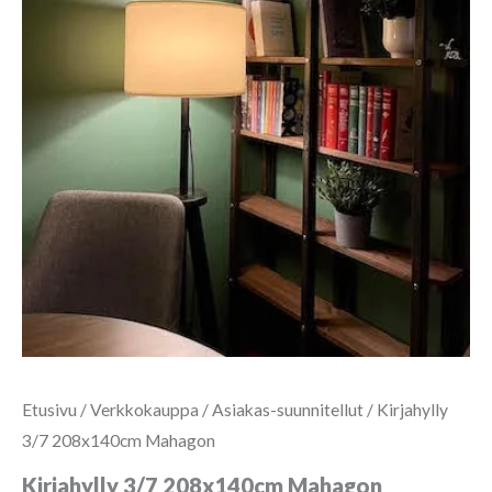
Etusivu
/
Verkkokauppa
/
Asiakas-suunnitellut
/ Kirjahylly
3/7 208x140cm Mahagon
Kirjahylly 3/7 208x140cm Mahagon