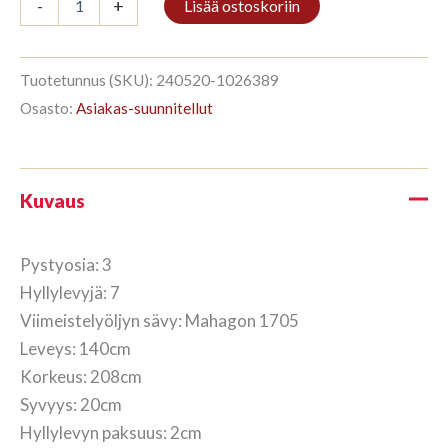
-
+
Lisää ostoskoriin
3/7
208x140cm
Mahagon
määrä
Tuotetunnus (SKU):
240520-1026389
Osasto:
Asiakas-suunnitellut
Kuvaus
Pystyosia: 3
Hyllylevyjä: 7
Viimeistelyöljyn sävy: Mahagon 1705
Leveys: 140cm
Korkeus: 208cm
Syvyys: 20cm
Hyllylevyn paksuus: 2cm