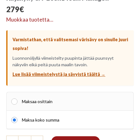
279
€
Muokkaa tuotetta…
Varmistathan, että valitsemasi värisävy on sinulle juuri
sopiva!
Luonnonöljyllä viimeistelty puupinta jättää puunsyyt
näkyviin eikä peitä puuta maalin tavoin.
Lue lisää viimeistelystä ja sävyistä täältä →
Maksaa osittain
Maksa koko summa
Kirjahylly