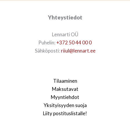
Yhteystiedot
Lennarti OÜ
Puhelin:
+372 50 44 00 0
Sähköposti:
riiul@lennart.ee
Tilaaminen
Maksutavat
Myyntiehdot
Yksityisyyden suoja
Liity postituslistalle!