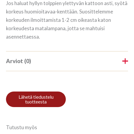
Jos haluat hyllyn tolppien ylettyvän kattoon asti, syötä
korkeus huomioitavaa-kenttään. Suosittelemme
korkeuden ilmoittamista 1-2 cm oikeasta katon
korkeudesta matalampana, jotta se mahtuisi
asennettaessa.
Arviot (0)
Tuotearvioita ei vielä ole.
Kirjoita ensimmäinen arvio
tuotteelle “Kirjahylly 3/7
208x140cm Mahagon”
Tutustu myös
Sinun on
kirjauduttava sisään
kun haluat