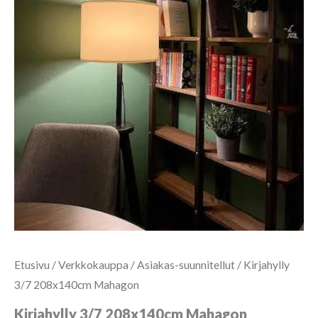
Etusivu
/
Verkkokauppa
/
Asiakas-suunnitellut
/ Kirjahylly
3/7 208x140cm Mahagon
Kirjahylly 3/7 208x140cm Mahagon