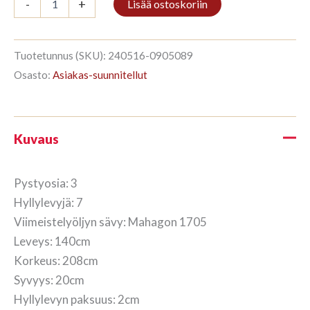
-
+
Lisää ostoskoriin
3/7
208x140cm
Mahagon
määrä
Tuotetunnus (SKU):
240516-0905089
Osasto:
Asiakas-suunnitellut
Kuvaus
Pystyosia: 3
Hyllylevyjä: 7
Viimeistelyöljyn sävy: Mahagon 1705
Leveys: 140cm
Korkeus: 208cm
Syvyys: 20cm
Hyllylevyn paksuus: 2cm