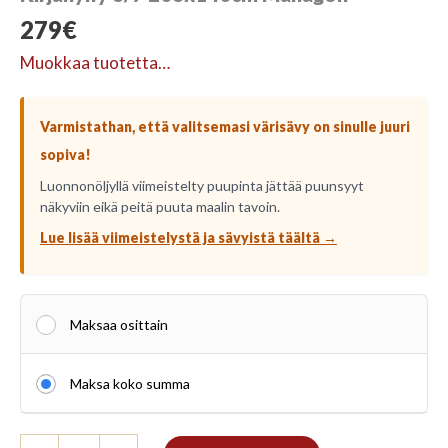
279
€
Muokkaa tuotetta…
Varmistathan, että valitsemasi värisävy on sinulle juuri
sopiva!
Luonnonöljyllä viimeistelty puupinta jättää puunsyyt
näkyviin eikä peitä puuta maalin tavoin.
Lue lisää viimeistelystä ja sävyistä täältä →
Maksaa osittain
Maksa koko summa
Kirjahylly