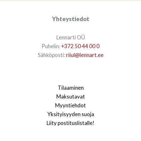
Yhteystiedot
Lennarti OÜ
Puhelin:
+372 50 44 00 0
Sähköposti:
riiul@lennart.ee
Tilaaminen
Maksutavat
Myyntiehdot
Yksityisyyden suoja
Liity postituslistalle!