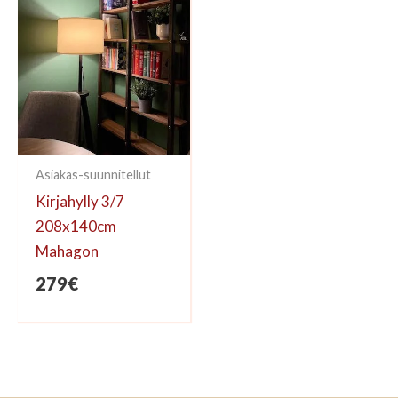
Asiakas-suunnitellut
Kirjahylly 3/7
208x140cm
Mahagon
279
€