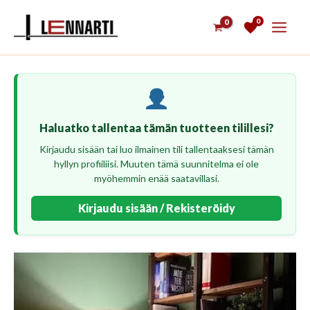
Siirry
0
sisältöön
Haluatko tallentaa tämän tuotteen tilillesi?
Kirjaudu sisään tai luo ilmainen tili tallentaaksesi tämän
hyllyn profiiliisi. Muuten tämä suunnitelma ei ole
myöhemmin enää saatavillasi.
Kirjaudu sisään / Rekisteröidy