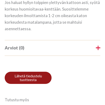
Jos haluat hyllyn tolppien ylettyvän kattoon asti, syötä
korkeus huomioitavaa-kenttään. Suosittelemme
korkeuden ilmoittamista 1-2 cm oikeasta katon
korkeudesta matalampana, jotta se mahtuisi
asennettaessa.
Arviot (0)
Tuotearvioita ei vielä ole.
Kirjoita ensimmäinen arvio
tuotteelle “Kirjahylly 3/7
208x140cm Mahagon”
Tutustu myös
Sinun on
kirjauduttava sisään
kun haluat