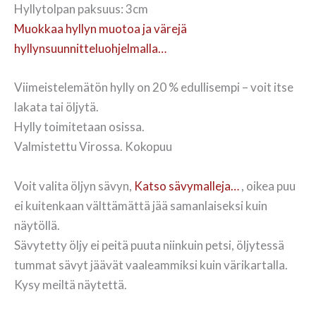
Hyllytolpan paksuus: 3cm
Muokkaa hyllyn muotoa ja värejä
hyllynsuunnitteluohjelmalla…
Viimeistelemätön hylly on 20 % edullisempi – voit itse
lakata tai öljytä.
Hylly toimitetaan osissa.
Valmistettu Virossa. Kokopuu
Voit valita öljyn sävyn,
Katso sävymalleja…
, oikea puu
ei kuitenkaan välttämättä jää samanlaiseksi kuin
näytöllä.
Sävytetty öljy ei peitä puuta niinkuin petsi, öljytessä
tummat sävyt jäävät vaaleammiksi kuin värikartalla.
Kysy meiltä näytettä.