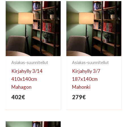
kirjoittaa arvioinnin.
Asiakas-suunnitellut
Asiakas-suunnitellut
Kirjahylly 3/14
Kirjahylly 3/7
410x140cm
187x140cm
Mahagon
Mahonki
402
€
279
€