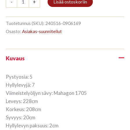
-
+
Lisää ostoskoriin
5/7
208x228cm
Mahagon
määrä
Tuotetunnus (SKU):
240516-0906169
Osasto:
Asiakas-suunnitellut
Kuvaus
Pystyosia: 5
Hyllylevyjä: 7
Viimeistelyöljyn sävy: Mahagon 1705
Leveys: 228cm
Korkeus: 208cm
Syvyys: 20cm
Hyllylevyn paksuus: 2cm