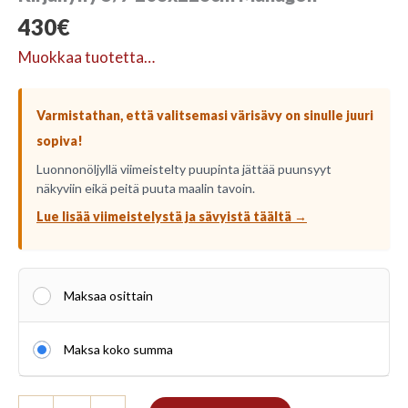
430
€
Muokkaa tuotetta…
Varmistathan, että valitsemasi värisävy on sinulle juuri
sopiva!
Luonnonöljyllä viimeistelty puupinta jättää puunsyyt
näkyviin eikä peitä puuta maalin tavoin.
Lue lisää viimeistelystä ja sävyistä täältä →
Maksaa osittain
Maksa koko summa
Kirjahylly