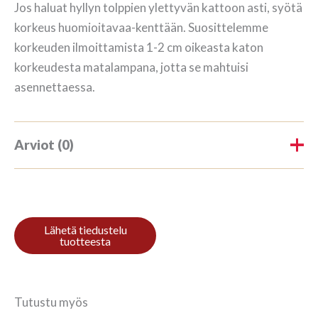
Jos haluat hyllyn tolppien ylettyvän kattoon asti, syötä
korkeus huomioitavaa-kenttään. Suosittelemme
korkeuden ilmoittamista 1-2 cm oikeasta katon
korkeudesta matalampana, jotta se mahtuisi
asennettaessa.
Arviot (0)
Tuotearvioita ei vielä ole.
Kirjoita ensimmäinen arvio
tuotteelle “Kirjahylly 5/7
208x228cm Mahagon”
Tutustu myös
Sinun on
kirjauduttava sisään
kun haluat