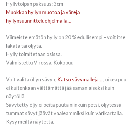
Hyllytolpan paksuus: 3cm
Muokkaa hyllyn muotoa ja värejä
hyllynsuunnitteluohjelmalla…
Viimeistelemätön hylly on 20 % edullisempi – voit itse
lakata tai öljytä.
Hylly toimitetaan osissa.
Valmistettu Virossa. Kokopuu
Voit valita öljyn sävyn,
Katso sävymalleja…
, oikea puu
ei kuitenkaan välttämättä jää samanlaiseksi kuin
näytöllä.
Sävytetty öljy ei peitä puuta niinkuin petsi, öljytessä
tummat sävyt jäävät vaaleammiksi kuin värikartalla.
Kysy meiltä näytettä.