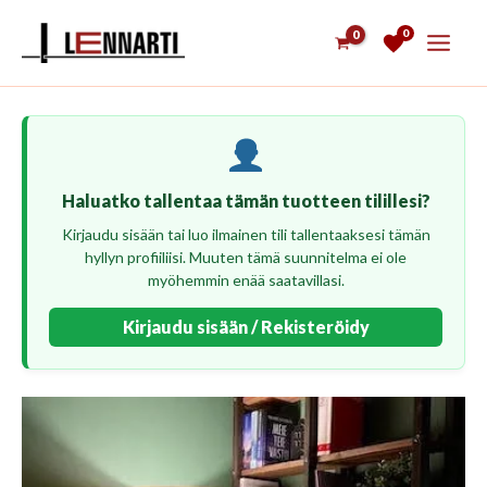
Siirry
0
sisältöön
Haluatko tallentaa tämän tuotteen tilillesi?
Kirjaudu sisään tai luo ilmainen tili tallentaaksesi tämän
hyllyn profiiliisi. Muuten tämä suunnitelma ei ole
myöhemmin enää saatavillasi.
Kirjaudu sisään / Rekisteröidy