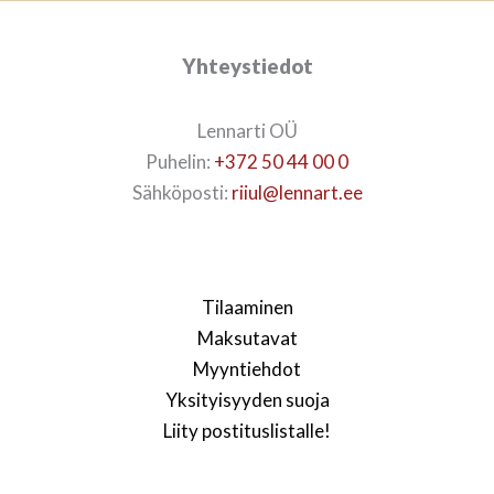
Yhteystiedot
Lennarti OÜ
Puhelin:
+372 50 44 00 0
Sähköposti:
riiul@lennart.ee
Tilaaminen
Maksutavat
Myyntiehdot
Yksityisyyden suoja
Liity postituslistalle!