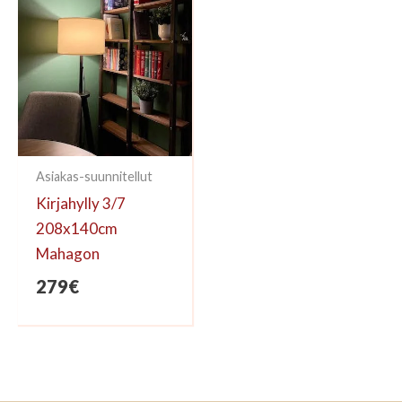
Asiakas-suunnitellut
Kirjahylly 3/7
208x140cm
Mahagon
279
€