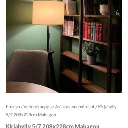
Etusivu
/
Verkkokauppa
/
Asiakas-suunnitellut
/ Kirjahylly
5/7 208x228cm Mahagon
Kirjahylly 5/7 208x228cm Mahagon