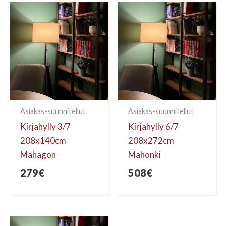
kirjoittaa arvioinnin.
Asiakas-suunnitellut
Asiakas-suunnitellut
Kirjahylly 3/7
Kirjahylly 6/7
208x140cm
208x272cm
Mahagon
Mahonki
279
€
508
€