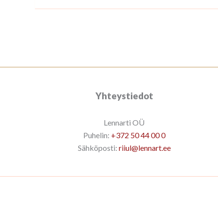
Yhteystiedot
Lennarti OÜ
Puhelin:
+372 50 44 00 0
Sähköposti:
riiul@lennart.ee