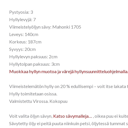
Pystyosia: 3
Hyllylevyjä: 7
Viimeistelyöljyn sävy: Mahonki 1705
Leveys: 140cm
Korkeus: 187cm
Syvyys: 20cm
Hyllylevyn paksuus: 2cm
Hyllytolpan paksuus: 3cm
Muokkaa hyllyn muotoa ja värejä hyllynsuunnitteluohjelmall
Viimeistelemätön hylly on 20 % edullisempi – voit itse lakata t
Hylly toimitetaan osissa.
Valmistettu Virossa. Kokopuu
Voit valita öljyn sävyn,
Katso sävymalleja…
, oikea puu ei kui
Sävytetty öljy ei peitä puuta niinkuin petsi, öljytessä tummat 