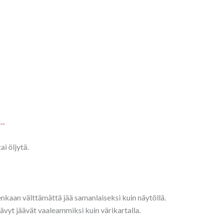
a…
ai öljytä.
tenkaan välttämättä jää samanlaiseksi kuin näytöllä.
sävyt jäävät vaaleammiksi kuin värikartalla.