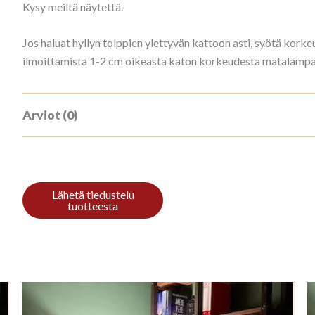
Kysy meiltä näytettä.
Jos haluat hyllyn tolppien ylettyvän kattoon asti, syötä ko
ilmoittamista 1-2 cm oikeasta katon korkeudesta matalampana
Arviot (0)
Tuotearvioita ei vielä ole.
Kirjoita ensimmäinen arvio tuotteelle “
Sinun on
kirjauduttava sisään
kun haluat kirjoittaa arvioin