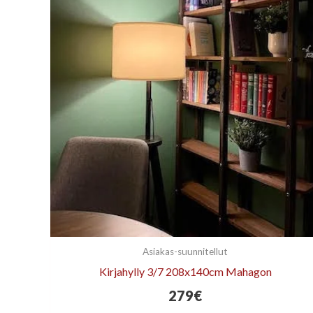
Asiakas-suunnitellut
Kirjahylly 3/7 208x140cm Mahagon
279
€