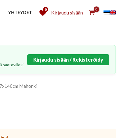
0
Kirjaudu sisään
YHTEYDET
Kirjaudu sisään / Rekisteröidy
 saatavillasi.
187x140cm Mahonki
piva!