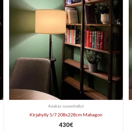
Asiakas-suunnitellut
Kirjahylly 5/7 208x228cm Mahagon
430
€