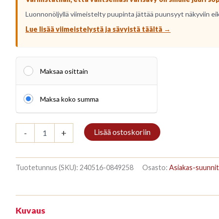
Luonnonöljyllä viimeistelty puupinta jättää puunsyyt näkyviin ei
Lue lisää viimeistelystä ja sävyistä täältä →
Maksaa osittain
Maksa koko summa
Kirjahylly
Lisää ostoskoriin
-
+
3/7
187x140cm
Mahonki
määrä
Tuotetunnus (SKU):
240516-0849258
Osasto:
Asiakas-suunnit
Kuvaus