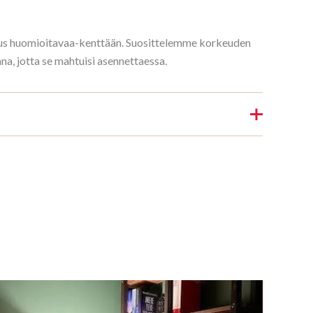
rkeus huomioitavaa-kenttään. Suosittelemme korkeuden
, jotta se mahtuisi asennettaessa.
Kirjahylly 3/7 187x140cm Mahonki”
nin.