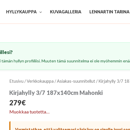
HYLLYKAUPPA
KUVAGALLERIA
LENNARTIN TARINA
llesi?
esi tämän hyllyn profiiliisi. Muuten tämä suunnitelma ei ole myöhemmin enää
Etusivu
/
Verkkokauppa
/
Asiakas-suunnitellut
/ Kirjahylly 3/7 
Kirjahylly 3/7 187x140cm Mahonki
279
€
Muokkaa tuotetta…
Varmistathan, että valitsemasi värisävy on sinulle juuri so