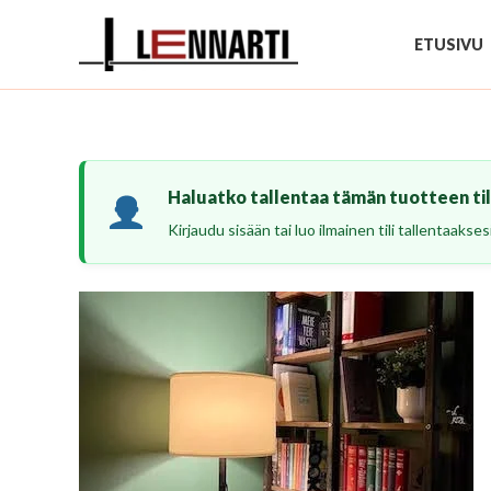
Siirry
sisältöön
ETUSIVU
Haluatko tallentaa tämän tuotteen tili
Kirjaudu sisään tai luo ilmainen tili tallentaaks