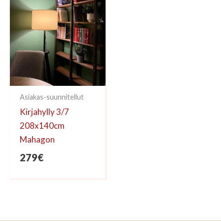
Asiakas-suunnitellut
Kirjahylly 3/7
208x140cm
Mahagon
279
€