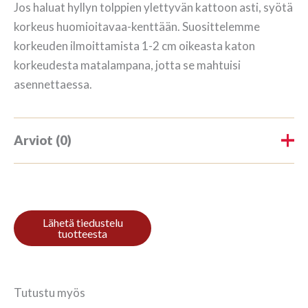
Jos haluat hyllyn tolppien ylettyvän kattoon asti, syötä
korkeus huomioitavaa-kenttään. Suosittelemme
korkeuden ilmoittamista 1-2 cm oikeasta katon
korkeudesta matalampana, jotta se mahtuisi
asennettaessa.
Arviot (0)
Tuotearvioita ei vielä ole.
Kirjoita ensimmäinen arvio
tuotteelle “Kirjahylly 3/7
208x140cm Mahagon”
Tutustu myös
Sinun on
kirjauduttava sisään
kun haluat