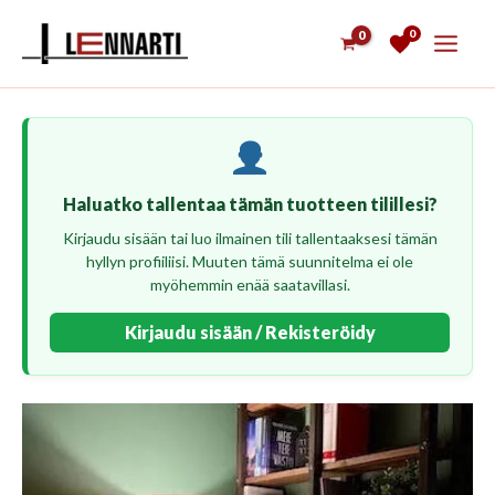
Siirry
0
sisältöön
Haluatko tallentaa tämän tuotteen tilillesi?
Kirjaudu sisään tai luo ilmainen tili tallentaaksesi tämän
hyllyn profiiliisi. Muuten tämä suunnitelma ei ole
myöhemmin enää saatavillasi.
Kirjaudu sisään / Rekisteröidy