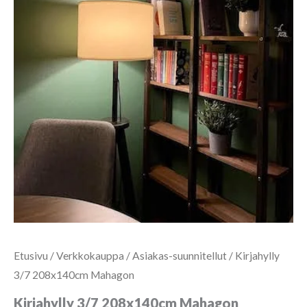
Etusivu
/
Verkkokauppa
/
Asiakas-suunnitellut
/ Kirjahylly
3/7 208x140cm Mahagon
Kirjahylly 3/7 208x140cm Mahagon