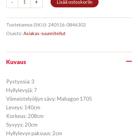
-
+
Lisää ostoskoriin
3/7
208x140cm
Mahagon
määrä
Tuotetunnus (SKU):
240516-0846302
Osasto:
Asiakas-suunnitellut
Kuvaus
Pystyosia: 3
Hyllylevyjä: 7
Viimeistelyöljyn sävy: Mahagon 1705
Leveys: 140cm
Korkeus: 208cm
Syvyys: 20cm
Hyllylevyn paksuus: 2cm