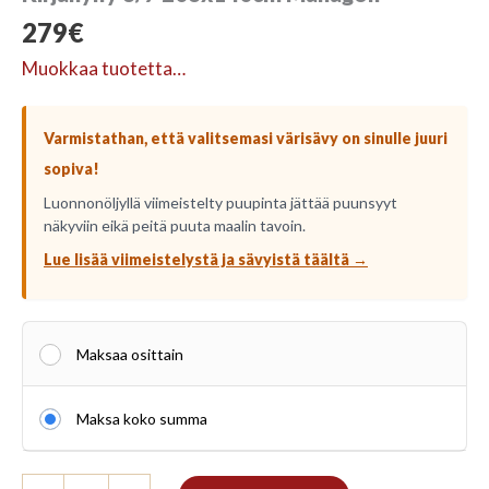
279
€
Muokkaa tuotetta…
Varmistathan, että valitsemasi värisävy on sinulle juuri
sopiva!
Luonnonöljyllä viimeistelty puupinta jättää puunsyyt
näkyviin eikä peitä puuta maalin tavoin.
Lue lisää viimeistelystä ja sävyistä täältä →
Maksaa osittain
Maksa koko summa
Kirjahylly