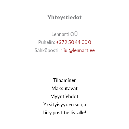
Yhteystiedot
Lennarti OÜ
Puhelin:
+372 50 44 00 0
Sähköposti:
riiul@lennart.ee
Tilaaminen
Maksutavat
Myyntiehdot
Yksityisyyden suoja
Liity postituslistalle!