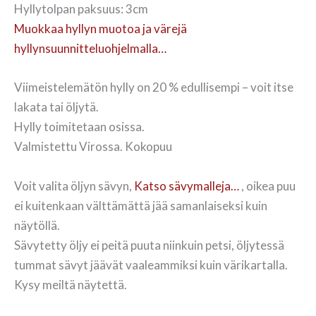
Hyllytolpan paksuus: 3cm
Muokkaa hyllyn muotoa ja värejä
hyllynsuunnitteluohjelmalla…
Viimeistelemätön hylly on 20 % edullisempi – voit itse
lakata tai öljytä.
Hylly toimitetaan osissa.
Valmistettu Virossa. Kokopuu
Voit valita öljyn sävyn,
Katso sävymalleja…
, oikea puu
ei kuitenkaan välttämättä jää samanlaiseksi kuin
näytöllä.
Sävytetty öljy ei peitä puuta niinkuin petsi, öljytessä
tummat sävyt jäävät vaaleammiksi kuin värikartalla.
Kysy meiltä näytettä.