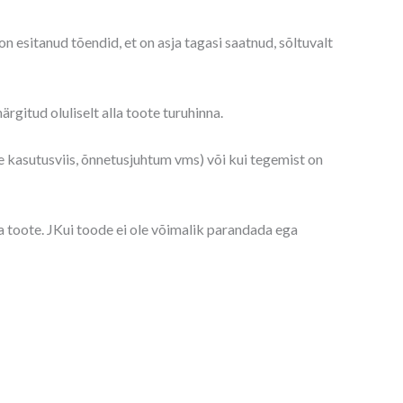
 esitanud tõendid, et on asja tagasi saatnud, sõltuvalt
gitud oluliselt alla toote turuhinna.
e kasutusviis, õnnetusjuhtum vms) või kui tegemist on
toote. JKui toode ei ole võimalik parandada ega