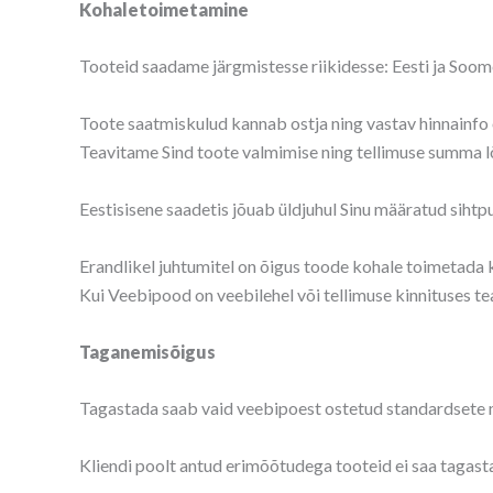
Kohaletoimetamine
Tooteid saadame järgmistesse riikidesse: Eesti ja Soome
Toote saatmiskulud kannab ostja ning vastav hinnainfo o
Teavitame Sind toote valmimise ning tellimuse summa lõpl
Eestisisene saadetis jõuab üldjuhul Sinu määratud sihtp
Erandlikel juhtumitel on õigus toode kohale toimetada 
Kui Veebipood on veebilehel või tellimuse kinnituses t
Taganemisõigus
Tagastada saab vaid veebipoest ostetud standardsete
Kliendi poolt antud erimõõtudega tooteid ei saa tagast