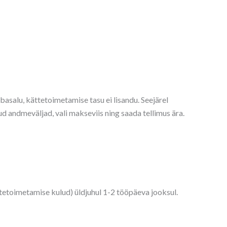
Tabasalu, kättetoimetamise tasu ei lisandu. Seejärel
d andmeväljad, vali makseviis ning saada tellimus ära.
ttetoimetamise kulud) üldjuhul 1-2 tööpäeva jooksul.