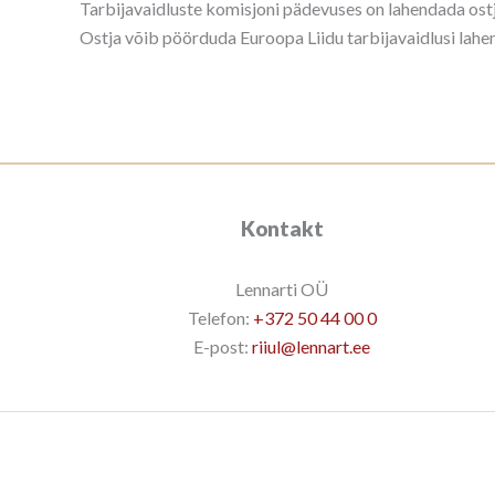
Tarbijavaidluste komisjoni pädevuses on lahendada ostj
Ostja võib pöörduda Euroopa Liidu tarbijavaidlusi lahe
Kontakt
Lennarti OÜ
Telefon:
+372 50 44 00 0
E-post:
riiul@lennart.ee