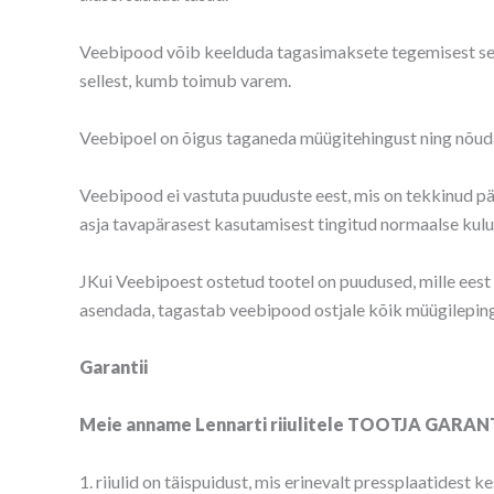
Veebipood võib keelduda tagasimaksete tegemisest seni, 
sellest, kumb toimub varem.
Veebipoel on õigus taganeda müügitehingust ning nõuda o
Veebipood ei vastuta puuduste eest, mis on tekkinud pä
asja tavapärasest kasutamisest tingitud normaalse kul
JKui Veebipoest ostetud tootel on puudused, mille ees
asendada, tagastab veebipood ostjale kõik müügilepin
Garantii
Meie anname Lennarti riiulitele TOOTJA GARANT
1. riiulid on täispuidust, mis erinevalt pressplaatidest