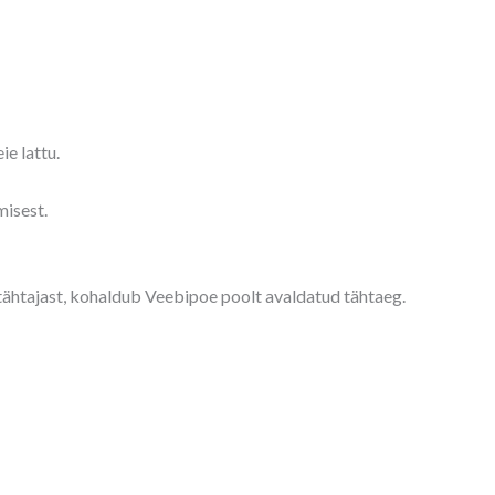
ie lattu.
misest.
 tähtajast, kohaldub Veebipoe poolt avaldatud tähtaeg.