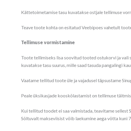
Kättetoimetamise tasu kuvatakse ostjale tellimuse vor
Teave toote kohta on esitatud Veebipoes vahetult toote
Tellimuse vormistamine
Toote tellimiseks lisa soovitud tooted ostukorvi ja vali 
kuvatakse tasu suurus, mille saad tasuda pangalingi kau
Vaatame tellitud toote üle ja vajadusel täpsustame Sinu
Peale üksikasjade kooskõlastamist on tellimuse täitmise
Kui tellitud toodet ei saa valmistada, teavitame selles
Sõltuvalt makseviisist võib laekumine aega võtta kuni 