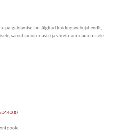
ote paigaldamisel on jälgitud kokkupanekujuhendit,
isele, samuti puidu mustri ja värvitooni muutumisele
5044000
.
oni poole.