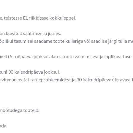
, teistesse EL riikidesse kokkuleppel.
n kuvatud saatmisviisi juures.
ikul tasumisel saadame toote kulleriga või saad ise järgi tulla me
unkti 5 tööpäeva jooksul alates toote valmimisest ja lõplikust tasu
kuni 30 kalendripäeva jooksul.
eavitanud ostjat tarneprobleemidest ja 30 kalendripäeva ületavast
 mõõtudega tooteid.
ada.