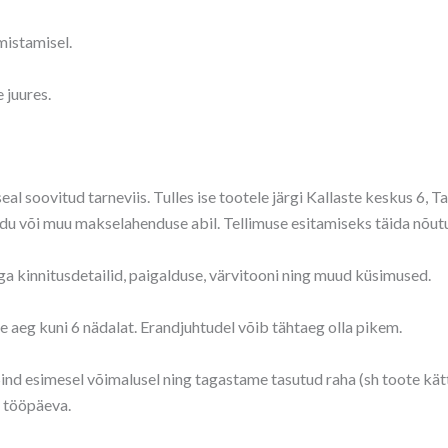
mistamisel.
 juures.
seal soovitud tarneviis. Tulles ise tootele järgi Kallaste keskus 6, 
du või muu makselahenduse abil. Tellimuse esitamiseks täida nõutu
ga kinnitusdetailid, paigalduse, värvitooni ning muud küsimused.
 aeg kuni 6 nädalat. Erandjuhtudel võib tähtaeg olla pikem.
t Sind esimesel võimalusel ning tagastame tasutud raha (sh toote kä
7 tööpäeva.