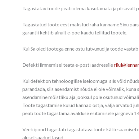
Tagastatav toode peab olema kasutamata ja piisavalt pa
Tagastatud toote eest makstud raha kanname Sinu panga
garantii kehtib ainult e-poe kaudu tellitud tootele.
Kui Sa oled tootega enne ostu tutvunud ja toode vastab to
Defekti ilmnemisel teata e-posti aadressile
riiul@lennar
Kui defekt on tehnoloogilise iseloomuga, siis võid nõu
parandada, siis asendamist nõuda ei ole võimalik, kuna s
asendamine mõistliku aja jooksul pole osutunud võimali
Toote tagastamise kulud kannab ostja, välja arvatud juhul
peab toote tagastama avalduse esitamisele järgneva 14 
Veebipood tagastab tagastatava toote kättesaamisel ost
alusel saadud tasud.