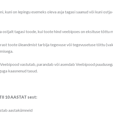
kuni on lepingu esemeks oleva asja tagasi saanud või kuni ostja on
stjalt tagasi toode, kui toote hind veebipoes on eksituse tõttu mär
rast toote üleandmist tarbija tegevuse või tegevusetuse tõttu (val
umisega.
t Veebipood vastutab, parandab või asendab Veebipood puudusega 
guga kaasnenud tasud.
II 10 AASTAT sest:
 kestab aastakümneid