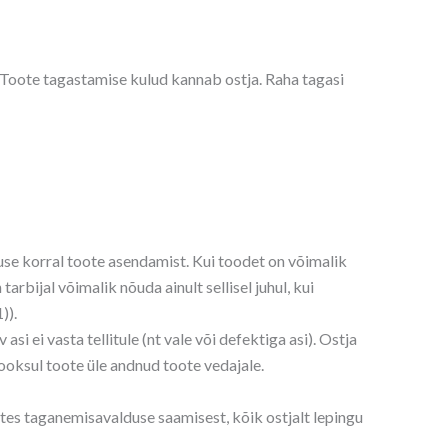
Toote tagastamise kulud kannab ostja. Raha tagasi
use korral toote asendamist. Kui toodet on võimalik
rbijal võimalik nõuda ainult sellisel juhul, kui
)).
i ei vasta tellitule (nt vale või defektiga asi). Ostja
ooksul toote üle andnud toote vedajale.
tes taganemisavalduse saamisest, kõik ostjalt lepingu