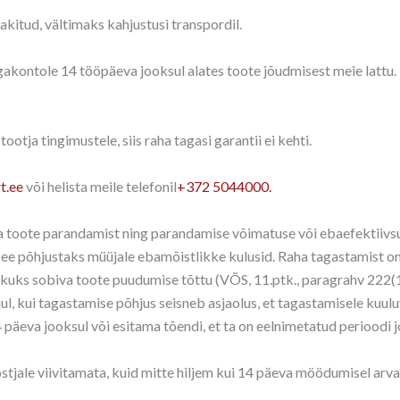
kitud, vältimaks kahjustusi transpordil.
kontole 14 tööpäeva jooksul alates toote jõudmisest meie lattu. 
otja tingimustele, siis raha tagasi garantii ei kehti.
t.ee
või helista meile telefonil
+372 5044000.
da toote parandamist ning parandamise võimatuse või ebaefektiivs
ee põhjustaks müüjale ebamõistlikke kulusid. Raha tagastamist on ta
kuks sobiva toote puudumise tõttu (VÕS, 11.ptk., paragrahv 222(1
, kui tagastamise põhjus seisneb asjaolus, et tagastamisele kuuluv as
päeva jooksul või esitama tõendi, et ta on eelnimetatud perioodi j
jale viivitamata, kuid mitte hiljem kui 14 päeva möödumisel arva