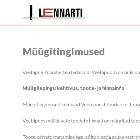
Skip
to
content
Müügitingimused
Veebipoe Yourshelf.eu (edaspidi Veebipood) omanik on
Müügilepingu kehtivus, toote- ja hinnainfo
Müügitingimused kehtivad Veebipoest toodete ostmise
Veebipoes müüdavate toodete hinnad on märgitud toode
Toote kättetoimetamise tasu sõltub ostja asukohast nin