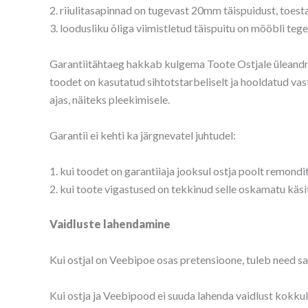
2. riiulitasapinnad on tugevast 20mm täispuidust, toesta
3. loodusliku õliga viimistletud täispuitu on mööbli te
Garantiitähtaeg hakkab kulgema Toote Ostjale üleandmi
toodet on kasutatud sihtotstarbeliselt ja hooldatud vas
ajas, näiteks pleekimisele.
Garantii ei kehti ka järgnevatel juhtudel:
1. kui toodet on garantiiaja jooksul ostja poolt remond
2. kui toote vigastused on tekkinud selle oskamatu käsit
Vaidluste lahendamine
Kui ostjal on Veebipoe osas pretensioone, tuleb need sa
Kui ostja ja Veebipood ei suuda lahenda vaidlust kokkul