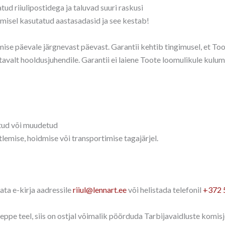
tud riiulipostidega ja taluvad suuri raskusi
gemisel kasutatud aastasadasid ja see kestab!
se päevale järgnevast päevast. Garantii kehtib tingimusel, et To
tavalt hooldusjuhendile. Garantii ei laiene Toote loomulikule kulum
itud või muudetud
lemise, hoidmise või transportimise tagajärjel.
ata e-kirja aadressile
riiul@lennart.ee
või helistada telefonil
+372 
eppe teel, siis on ostjal võimalik pöörduda Tarbijavaidluste komisj