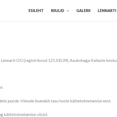
ESILEHT
RIIULID
GALERII
LENNARTI
 Lennarti OÜ (registrikood 12133539), Asukohaga Kallaste kesku
l.
te juurde. Hinnale lisandub tasu toote kättetoimetamise eest.
g kättetoimetamise viisist.