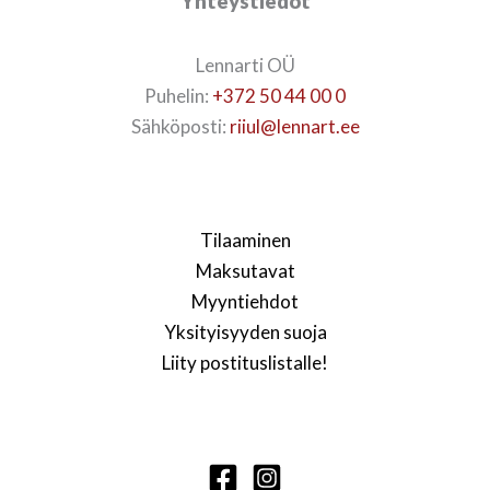
Yhteystiedot
Lennarti OÜ
Puhelin:
+372 50 44 00 0
Sähköposti:
riiul@lennart.ee
Tilaaminen
Maksutavat
Myyntiehdot
Yksityisyyden suoja
Liity postituslistalle!