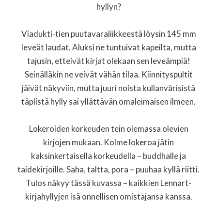
hyllyn?
Viadukti-tien puutavaraliikkeestä löysin 145 mm
leveät laudat. Aluksi ne tuntuivat kapeilta, mutta
tajusin, etteivät kirjat olekaan sen leveämpiä!
Seinälläkin ne veivät vähän tilaa. Kiinnityspultit
jäivät näkyviin, mutta juuri noista kullanvärisistä
täplistä hylly sai yllättävän omaleimaisen ilmeen.
Lokeroiden korkeuden tein olemassa olevien
kirjojen mukaan. Kolme lokeroa jätin
kaksinkertaisella korkeudella – buddhalle ja
taidekirjoille. Saha, taltta, pora – puuhaa kyllä riitti.
Tulos näkyy tässä kuvassa – kaikkien Lennart-
kirjahyllyjen isä onnellisen omistajansa kanssa.