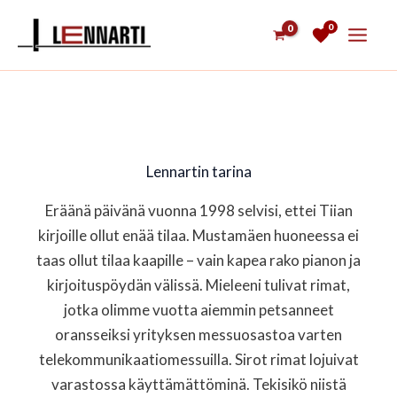
Siirry
0
sisältöön
Lennartin tarina
Eräänä päivänä vuonna 1998 selvisi, ettei Tiian
kirjoille ollut enää tilaa. Mustamäen huoneessa ei
taas ollut tilaa kaapille – vain kapea rako pianon ja
kirjoituspöydän välissä. Mieleeni tulivat rimat,
jotka olimme vuotta aiemmin petsanneet
oransseiksi yrityksen messuosastoa varten
telekommunikaatiomessuilla. Sirot rimat lojuivat
varastossa käyttämättöminä. Tekisikö niistä