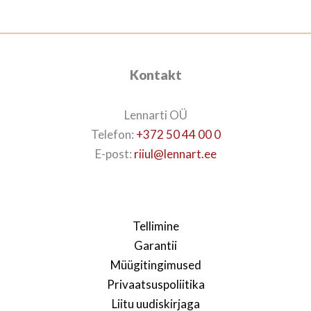
Kontakt
Lennarti OÜ
Telefon:
+372 50 44 00 0
E-post:
riiul@lennart.ee
Tellimine
Garantii
Müügitingimused
Privaatsuspoliitika
Liitu uudiskirjaga