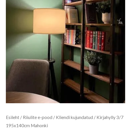
Esileht
/
Riiulite e-pood
/
Kliendi kujundatud
/ Kirjahylly 3/7
195x140cm Mahonki