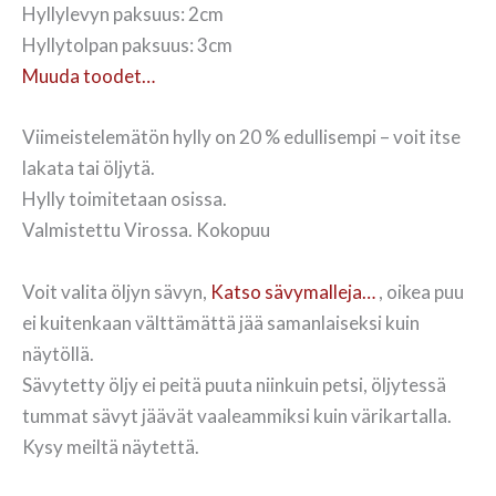
Hyllylevyn paksuus: 2cm
Hyllytolpan paksuus: 3cm
Muuda toodet…
Viimeistelemätön hylly on 20 % edullisempi – voit itse
lakata tai öljytä.
Hylly toimitetaan osissa.
Valmistettu Virossa. Kokopuu
Voit valita öljyn sävyn,
Katso sävymalleja…
, oikea puu
ei kuitenkaan välttämättä jää samanlaiseksi kuin
näytöllä.
Sävytetty öljy ei peitä puuta niinkuin petsi, öljytessä
tummat sävyt jäävät vaaleammiksi kuin värikartalla.
Kysy meiltä näytettä.