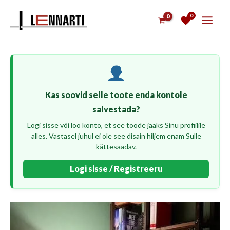
Skip
0
to
content
Kas soovid selle toote enda kontole
salvestada?
Logi sisse või loo konto, et see toode jääks Sinu profiilile
alles. Vastasel juhul ei ole see disain hiljem enam Sulle
kättesaadav.
Logi sisse / Registreeru