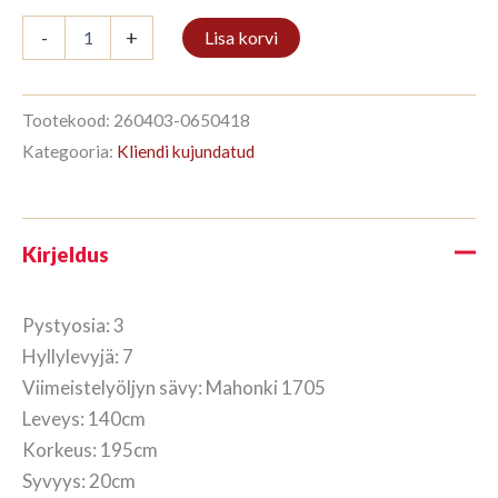
Kirjahylly
-
+
Lisa korvi
3/7
195x140cm
Mahonki
kogus
Tootekood:
260403-0650418
Kategooria:
Kliendi kujundatud
Kirjeldus
Pystyosia: 3
Hyllylevyjä: 7
Viimeistelyöljyn sävy: Mahonki 1705
Leveys: 140cm
Korkeus: 195cm
Syvyys: 20cm