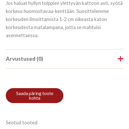
Jos haluat hyllyn tolppien ylettyvän kattoon asti, syötä
korkeus huomioitavaa-kenttään. Suosittelemme
korkeuden ilmoittamista 1-2 cm oikeasta katon
korkeudesta matalampana, jotta se mahtuisi
asennettaessa.
Arvustused (0)
Tooteülevaateid veel ei ole.
Ole esimene, kes hindab toodet
“Kirjahylly 3/7 195x140cm Mahonki”
Arvustuse lisamiseks
logi sisse
.
Seotud tooted