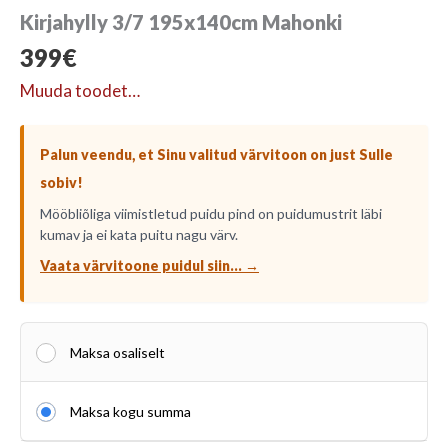
Kirjahylly 3/7 195x140cm Mahonki
399
€
Muuda toodet…
Palun veendu, et Sinu valitud värvitoon on just Sulle
sobiv!
Mööbliõliga viimistletud puidu pind on puidumustrit läbi
kumav ja ei kata puitu nagu värv.
Vaata värvitoone puidul siin... →
Maksa osaliselt
Maksa kogu summa