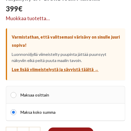
399
€
Muokkaa tuotetta…
Varmistathan, että valitsemasi värisävy on sinulle juuri
sopiva!
Luonnonöljyllä viimeistelty puupinta jättää puunsyyt
näkyviin eikä peitä puuta maalin tavoin.
Lue lisää viimeistelystä ja sävyistä täältä →
Maksaa osittain
Maksa koko summa
Kirjahylly