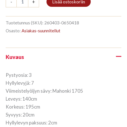
-
+
Lisää ostoskoriin
3/7
195x140cm
Mahonki
määrä
Tuotetunnus (SKU):
260403-0650418
Osasto:
Asiakas-suunnitellut
Kuvaus
Pystyosia: 3
Hyllylevyjä: 7
Viimeistelyöljyn sävy: Mahonki 1705
Leveys: 140cm
Korkeus: 195cm
Syvyys: 20cm
Hyllylevyn paksuus: 2cm