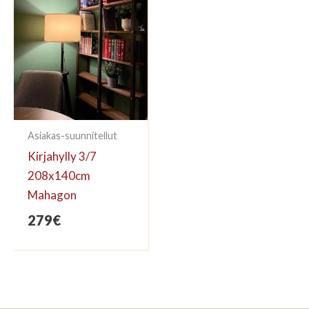
Asiakas-suunnitellut
Kirjahylly 3/7
208x140cm
Mahagon
279
€