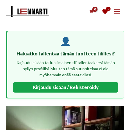
Siirry
0
sisältöön
Haluatko tallentaa tämän tuotteen tilillesi?
Kirjaudu sisään tai luo ilmainen tili tallentaaksesi tämän
hyllyn profiiliisi. Muuten tämä suunnitelma ei ole
myöhemmin enää saatavillasi.
Kirjaudu sisään / Rekisteröidy