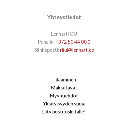
Yhteystiedot
Lennarti OÜ
Puhelin:
+372 50 44 00 0
Sähköposti:
riiul@lennart.ee
Tilaaminen
Maksutavat
Myyntiehdot
Yksityisyyden suoja
Liity postituslistalle!