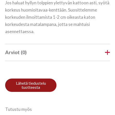
Jos haluat hyllyn tolppien ylettyvän kattoon asti, syötä
korkeus huomioitavaa-kenttään. Suosittelemme
korkeuden ilmoittamista 1-2 cm oikeasta katon
korkeudesta matalampana, jotta se mahtuisi
asennettaessa.
Arviot (0)
Tuotearvioita ei vielä ole.
Kirjoita ensimmäinen arvio
tuotteelle “Kirjahylly 3/7
195x140cm Mahonki”
Tutustu myös
Sinun on
kirjauduttava sisään
kun haluat