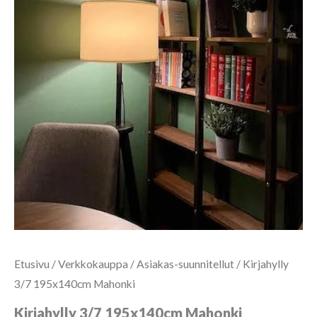
Etusivu
/
Verkkokauppa
/
Asiakas-suunnitellut
/ Kirjahylly
3/7 195x140cm Mahonki
Kirjahylly 3/7 195x140cm Mahonki