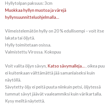
Hyllytolpan paksuus: 3cm
Muokkaa hyllyn muotoa ja värejä
hyllynsuunnitteluohjelmalla…
Viimeistelemätön hylly on 20 % edullisempi – voit itse
lakata tai öljytä.
Hylly toimitetaan osissa.
Valmistettu Virossa. Kokopuu
Voit valita öljyn sävyn,
Katso sävymalleja…
, oikea puu
ei kuitenkaan välttämättä jää samanlaiseksi kuin
näytöllä.
Sävytetty öljy ei peitä puuta niinkuin petsi, öljytessä
tummat sävyt jäävät vaaleammiksi kuin värikartalla.
Kysy meiltä näytettä.