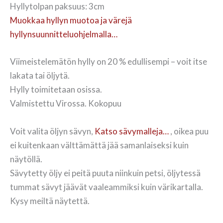
Hyllytolpan paksuus: 3cm
Muokkaa hyllyn muotoa ja värejä
hyllynsuunnitteluohjelmalla…
Viimeistelemätön hylly on 20 % edullisempi – voit itse
lakata tai öljytä.
Hylly toimitetaan osissa.
Valmistettu Virossa. Kokopuu
Voit valita öljyn sävyn,
Katso sävymalleja…
, oikea puu
ei kuitenkaan välttämättä jää samanlaiseksi kuin
näytöllä.
Sävytetty öljy ei peitä puuta niinkuin petsi, öljytessä
tummat sävyt jäävät vaaleammiksi kuin värikartalla.
Kysy meiltä näytettä.