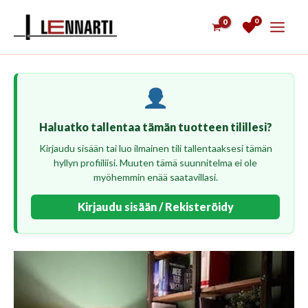
Siirry
0
sisältöön
Haluatko tallentaa tämän tuotteen tilillesi?
Kirjaudu sisään tai luo ilmainen tili tallentaaksesi tämän
hyllyn profiiliisi. Muuten tämä suunnitelma ei ole
myöhemmin enää saatavillasi.
Kirjaudu sisään / Rekisteröidy