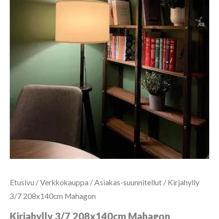
Etusivu
/
Verkkokauppa
/
Asiakas-suunnitellut
/ Kirjahylly
3/7 208x140cm Mahagon
Kirjahylly 3/7 208x140cm Mahagon