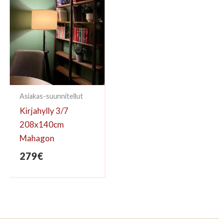
Asiakas-suunnitellut
Kirjahylly 3/7
208x140cm
Mahagon
279
€