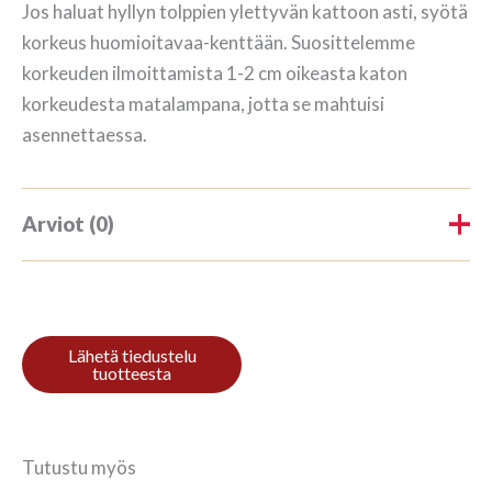
Jos haluat hyllyn tolppien ylettyvän kattoon asti, syötä
korkeus huomioitavaa-kenttään. Suosittelemme
korkeuden ilmoittamista 1-2 cm oikeasta katon
korkeudesta matalampana, jotta se mahtuisi
asennettaessa.
Arviot (0)
Tuotearvioita ei vielä ole.
Kirjoita ensimmäinen arvio
tuotteelle “Kirjahylly 3/7
208x140cm Mahagon”
Tutustu myös
Sinun on
kirjauduttava sisään
kun haluat