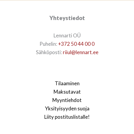
Yhteystiedot
Lennarti OÜ
Puhelin:
+372 50 44 00 0
Sähköposti:
riiul@lennart.ee
Tilaaminen
Maksutavat
Myyntiehdot
Yksityisyyden suoja
Liity postituslistalle!