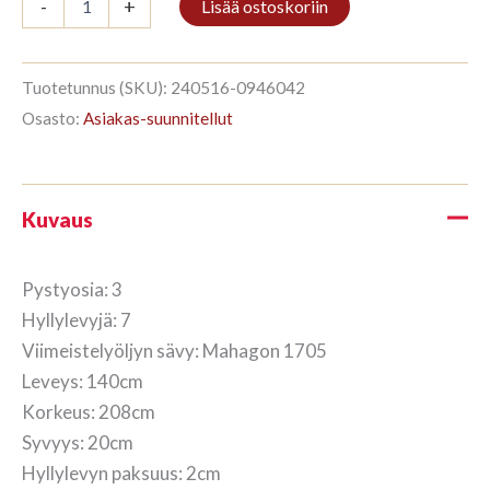
-
+
Lisää ostoskoriin
3/7
208x140cm
Mahagon
määrä
Tuotetunnus (SKU):
240516-0946042
Osasto:
Asiakas-suunnitellut
Kuvaus
Pystyosia: 3
Hyllylevyjä: 7
Viimeistelyöljyn sävy: Mahagon 1705
Leveys: 140cm
Korkeus: 208cm
Syvyys: 20cm
Hyllylevyn paksuus: 2cm