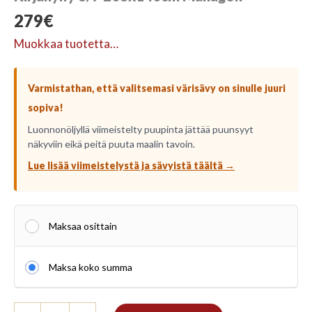
279
€
Muokkaa tuotetta…
Varmistathan, että valitsemasi värisävy on sinulle juuri
sopiva!
Luonnonöljyllä viimeistelty puupinta jättää puunsyyt
näkyviin eikä peitä puuta maalin tavoin.
Lue lisää viimeistelystä ja sävyistä täältä →
Maksaa osittain
Maksa koko summa
Kirjahylly