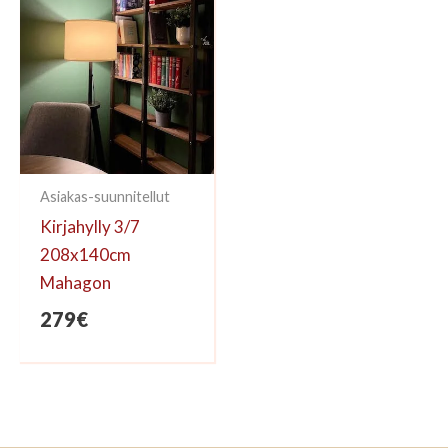
Asiakas-suunnitellut
Kirjahylly 3/7
208x140cm
Mahagon
279
€