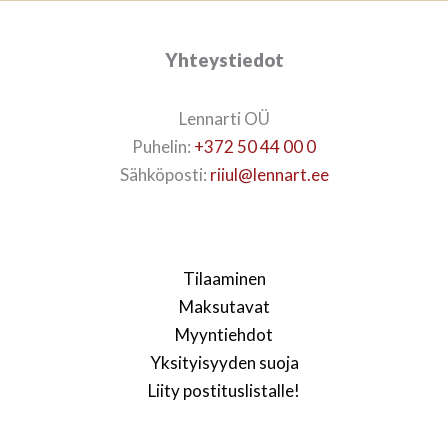
Yhteystiedot
Lennarti OÜ
Puhelin:
+372 50 44 00 0
Sähköposti:
riiul@lennart.ee
Tilaaminen
Maksutavat
Myyntiehdot
Yksityisyyden suoja
Liity postituslistalle!