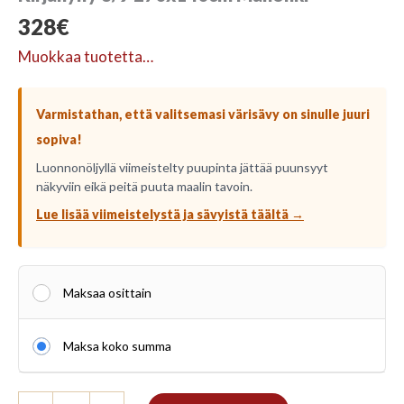
328
€
Muokkaa tuotetta…
Varmistathan, että valitsemasi värisävy on sinulle juuri
sopiva!
Luonnonöljyllä viimeistelty puupinta jättää puunsyyt
näkyviin eikä peitä puuta maalin tavoin.
Lue lisää viimeistelystä ja sävyistä täältä →
Maksaa osittain
Maksa koko summa
Kirjahylly