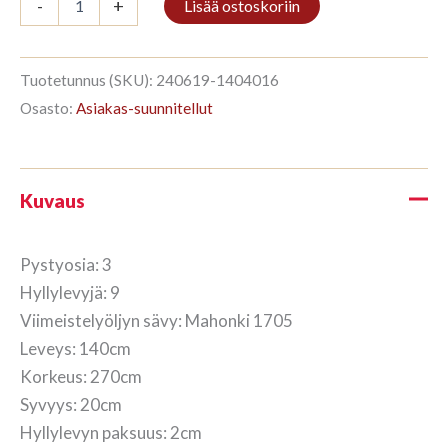
-
+
Lisää ostoskoriin
3/9
270x140cm
Mahonki
määrä
Tuotetunnus (SKU):
240619-1404016
Osasto:
Asiakas-suunnitellut
Kuvaus
Pystyosia: 3
Hyllylevyjä: 9
Viimeistelyöljyn sävy: Mahonki 1705
Leveys: 140cm
Korkeus: 270cm
Syvyys: 20cm
Hyllylevyn paksuus: 2cm