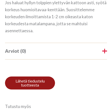
Jos haluat hyllyn tolppien ylettyvän kattoon asti, syötä
korkeus huomioitavaa-kenttään. Suosittelemme
korkeuden ilmoittamista 1-2 cm oikeasta katon
korkeudesta matalampana, jotta se mahtuisi
asennettaessa.
Arviot (0)
Tuotearvioita ei vielä ole.
Kirjoita ensimmäinen arvio
tuotteelle “Kirjahylly 3/9
270x140cm Mahonki”
Tutustu myös
Sinun on
kirjauduttava sisään
kun haluat