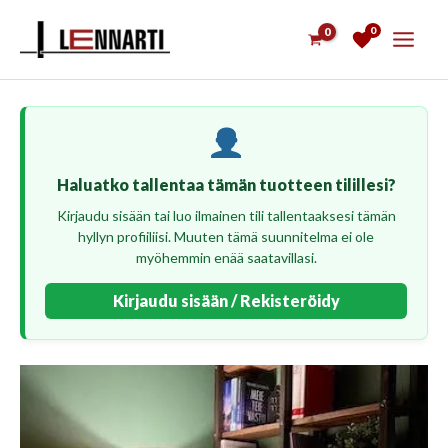
Siirry
0
sisältöön
Haluatko tallentaa tämän tuotteen tilillesi?
Kirjaudu sisään tai luo ilmainen tili tallentaaksesi tämän
hyllyn profiiliisi. Muuten tämä suunnitelma ei ole
myöhemmin enää saatavillasi.
Kirjaudu sisään / Rekisteröidy