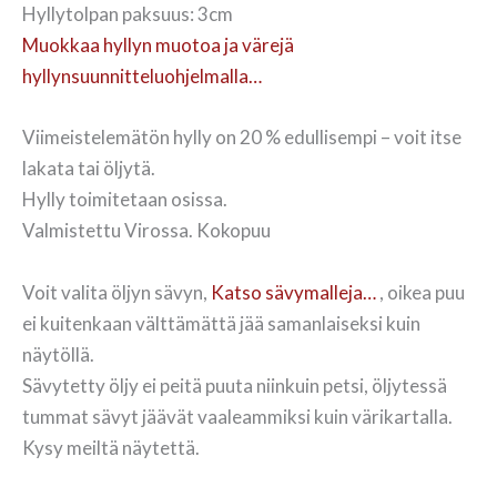
Hyllytolpan paksuus: 3cm
Muokkaa hyllyn muotoa ja värejä
hyllynsuunnitteluohjelmalla…
Viimeistelemätön hylly on 20 % edullisempi – voit itse
lakata tai öljytä.
Hylly toimitetaan osissa.
Valmistettu Virossa. Kokopuu
Voit valita öljyn sävyn,
Katso sävymalleja…
, oikea puu
ei kuitenkaan välttämättä jää samanlaiseksi kuin
näytöllä.
Sävytetty öljy ei peitä puuta niinkuin petsi, öljytessä
tummat sävyt jäävät vaaleammiksi kuin värikartalla.
Kysy meiltä näytettä.