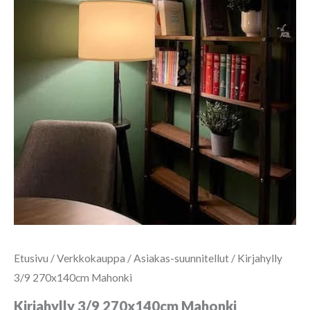
Etusivu
/
Verkkokauppa
/
Asiakas-suunnitellut
/ Kirjahylly
3/9 270x140cm Mahonki
Kirjahylly 3/9 270x140cm Mahonki