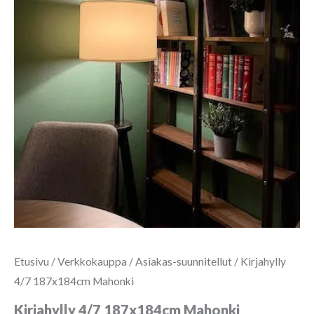
Etusivu
/
Verkkokauppa
/
Asiakas-suunnitellut
/ Kirjahylly
4/7 187x184cm Mahonki
Kirjahylly 4/7 187x184cm Mahonki