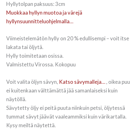
Hyllytolpan paksuus: 3cm
Muokkaa hyllyn muotoa ja värejä
hyllynsuunnitteluohjelmalla…
Viimeistelemätön hylly on 20 % edullisempi – voit itse
lakata tai öljytä.
Hylly toimitetaan osissa.
Valmistettu Virossa. Kokopuu
Voit valita öljyn sävyn,
Katso sävymalleja…
, oikea puu
ei kuitenkaan välttämättä jää samanlaiseksi kuin
näytöllä.
Sävytetty öljy ei peitä puuta niinkuin petsi, öljytessä
tummat sävyt jäävät vaaleammiksi kuin värikartalla.
Kysy meiltä näytettä.