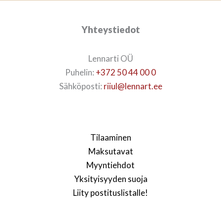
Yhteystiedot
Lennarti OÜ
Puhelin:
+372 50 44 00 0
Sähköposti:
riiul@lennart.ee
Tilaaminen
Maksutavat
Myyntiehdot
Yksityisyyden suoja
Liity postituslistalle!