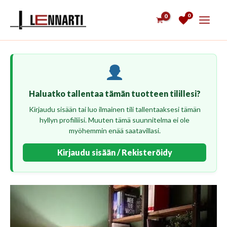
Siirry
0
sisältöön
Haluatko tallentaa tämän tuotteen tilillesi?
Kirjaudu sisään tai luo ilmainen tili tallentaaksesi tämän
hyllyn profiiliisi. Muuten tämä suunnitelma ei ole
myöhemmin enää saatavillasi.
Kirjaudu sisään / Rekisteröidy