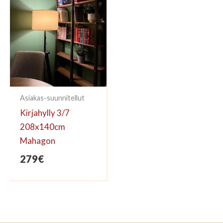
Asiakas-suunnitellut
Kirjahylly 3/7
208x140cm
Mahagon
279
€