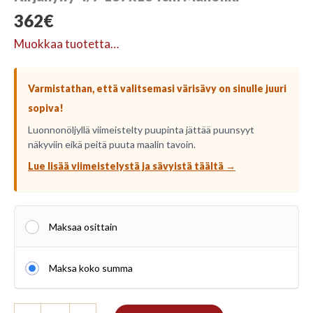
362
€
Muokkaa tuotetta…
Varmistathan, että valitsemasi värisävy on sinulle juuri
sopiva!
Luonnonöljyllä viimeistelty puupinta jättää puunsyyt
näkyviin eikä peitä puuta maalin tavoin.
Lue lisää viimeistelystä ja sävyistä täältä →
Maksaa osittain
Maksa koko summa
Kirjahylly