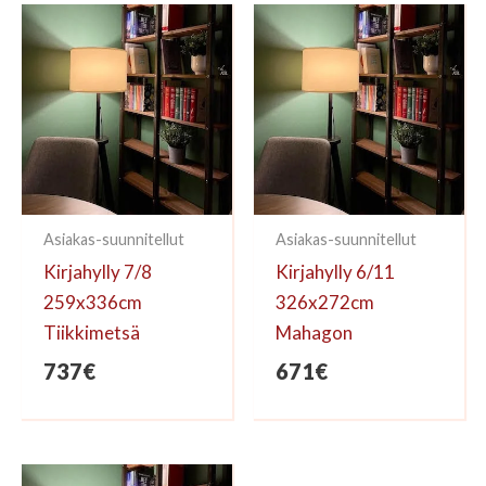
kirjoittaa arvioinnin.
Asiakas-suunnitellut
Asiakas-suunnitellut
Kirjahylly 7/8
Kirjahylly 6/11
259x336cm
326x272cm
Tiikkimetsä
Mahagon
737
€
671
€