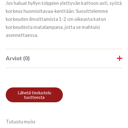
Jos haluat hyllyn tolppien ylettyvän kattoon asti, syötä
korkeus huomioitavaa-kenttään. Suosittelemme
korkeuden ilmoittamista 1-2 cm oikeasta katon
korkeudesta matalampana, jotta se mahtuisi
asennettaessa.
Arviot (0)
Tuotearvioita ei vielä ole.
Kirjoita ensimmäinen arvio
tuotteelle “Kirjahylly 4/7
187x184cm Mahonki”
Tutustu myös
Sinun on
kirjauduttava sisään
kun haluat