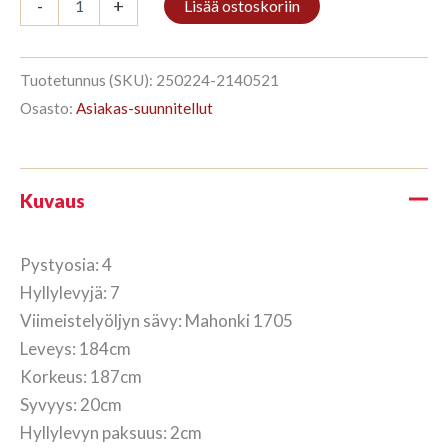
-
+
Lisää ostoskoriin
4/7
187x184cm
Mahonki
määrä
Tuotetunnus (SKU):
250224-2140521
Osasto:
Asiakas-suunnitellut
Kuvaus
Pystyosia: 4
Hyllylevyjä: 7
Viimeistelyöljyn sävy: Mahonki 1705
Leveys: 184cm
Korkeus: 187cm
Syvyys: 20cm
Hyllylevyn paksuus: 2cm