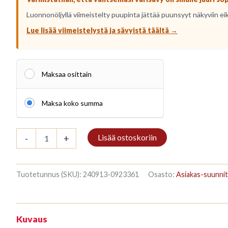
Luonnonöljyllä viimeistelty puupinta jättää puunsyyt näkyviin ei
Lue lisää viimeistelystä ja sävyistä täältä →
Maksaa osittain
Maksa koko summa
Raamaturiiul
Lisää ostoskoriin
-
+
3/10
298x140cm
Pöök
määrä
Tuotetunnus (SKU):
240913-0923361
Osasto:
Asiakas-suunnit
Kuvaus