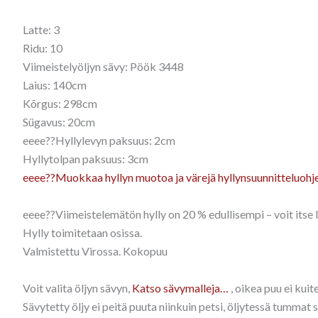
Latte: 3
Ridu: 10
Viimeistelyöljyn sävy: Pöök 3448
Laius: 140cm
Kõrgus: 298cm
Sügavus: 20cm
eeee??Hyllylevyn paksuus: 2cm
Hyllytolpan paksuus: 3cm
eeee??Muokkaa hyllyn muotoa ja värejä hyllynsuunnitteluohj
eeee??Viimeistelemätön hylly on 20 % edullisempi – voit itse la
Hylly toimitetaan osissa.
Valmistettu Virossa. Kokopuu
Voit valita öljyn sävyn,
Katso sävymalleja…
, oikea puu ei kui
Sävytetty öljy ei peitä puuta niinkuin petsi, öljytessä tummat 