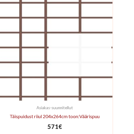
Asiakas-suunnitellut
Täispuidust riiul 204x264cm toon:Väärispuu
571
€