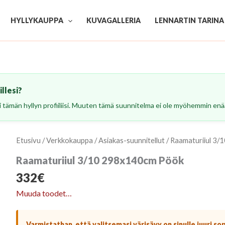
HYLLYKAUPPA
KUVAGALLERIA
LENNARTIN TARINA
llesi?
esi tämän hyllyn profiiliisi. Muuten tämä suunnitelma ei ole myöhemmin enää
Etusivu
/
Verkkokauppa
/
Asiakas-suunnitellut
/ Raamaturiiul 3
Raamaturiiul 3/10 298x140cm Pöök
332
€
Muuda toodet…
Varmistathan, että valitsemasi värisävy on sinulle juuri so