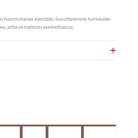
rkeus huomioitavaa-kenttään. Suosittelemme korkeuden
, jotta se mahtuisi asennettaessa.
Raamaturiiul 3/10 298x140cm Pöök”
nin.