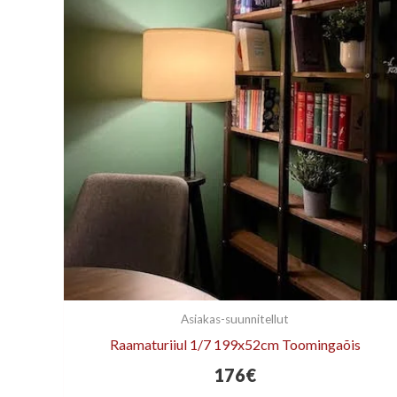
Asiakas-suunnitellut
Raamaturiiul 1/7 199x52cm Toomingaõis
176
€