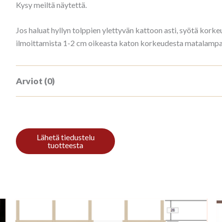
Kysy meiltä näytettä.
Jos haluat hyllyn tolppien ylettyvän kattoon asti, syötä ko
ilmoittamista 1-2 cm oikeasta katon korkeudesta matalampana
Arviot (0)
Tuotearvioita ei vielä ole.
Kirjoita ensimmäinen arvio tuotteelle “
Sinun on
kirjauduttava sisään
kun haluat kirjoittaa arvioin