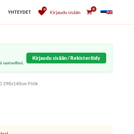
0
Kirjaudu sisään
YHTEYDET
Kirjaudu sisään / Rekisteröidy
 saatavillasi.
/10 298x140cm Pöök
piva!