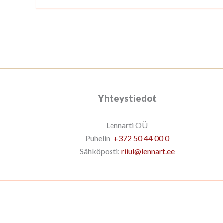
Yhteystiedot
Lennarti OÜ
Puhelin:
+372 50 44 00 0
Sähköposti:
riiul@lennart.ee