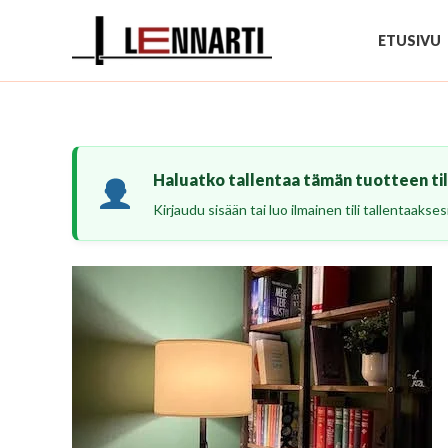
Siirry
sisältöön
ETUSIVU
Haluatko tallentaa tämän tuotteen tili
Kirjaudu sisään tai luo ilmainen tili tallentaaks