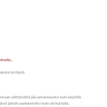
elmalla…
kata tai öljytä.
tenkaan välttämättä jää samanlaiseksi kuin näytöllä.
sävyt jäävät vaaleammiksi kuin värikartalla.