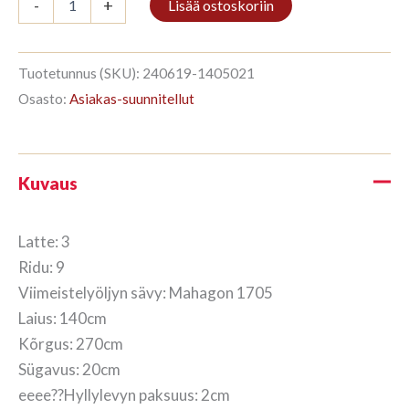
-
+
Lisää ostoskoriin
3/9
270x140cm
Mahagon
määrä
Tuotetunnus (SKU):
240619-1405021
Osasto:
Asiakas-suunnitellut
Kuvaus
Latte: 3
Ridu: 9
Viimeistelyöljyn sävy: Mahagon 1705
Laius: 140cm
Kõrgus: 270cm
Sügavus: 20cm
eeee??Hyllylevyn paksuus: 2cm