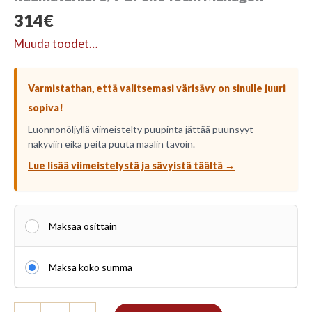
314
€
Muuda toodet…
Varmistathan, että valitsemasi värisävy on sinulle juuri
sopiva!
Luonnonöljyllä viimeistelty puupinta jättää puunsyyt
näkyviin eikä peitä puuta maalin tavoin.
Lue lisää viimeistelystä ja sävyistä täältä →
Maksaa osittain
Maksa koko summa
Raamaturiiul