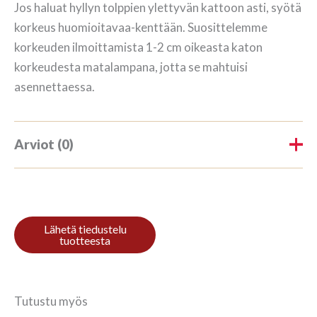
Jos haluat hyllyn tolppien ylettyvän kattoon asti, syötä
korkeus huomioitavaa-kenttään. Suosittelemme
korkeuden ilmoittamista 1-2 cm oikeasta katon
korkeudesta matalampana, jotta se mahtuisi
asennettaessa.
Arviot (0)
Tuotearvioita ei vielä ole.
Kirjoita ensimmäinen arvio
tuotteelle “Raamaturiiul 3/9
270x140cm Mahagon”
Tutustu myös
Sinun on
kirjauduttava sisään
kun haluat