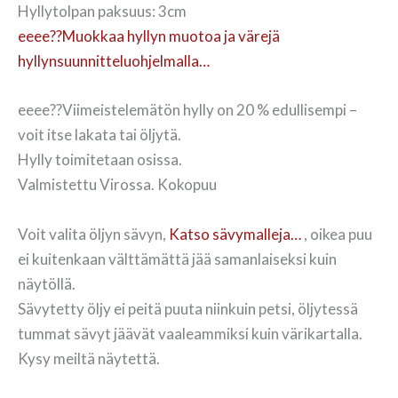
Hyllytolpan paksuus: 3cm
eeee??Muokkaa hyllyn muotoa ja värejä
hyllynsuunnitteluohjelmalla…
eeee??Viimeistelemätön hylly on 20 % edullisempi –
voit itse lakata tai öljytä.
Hylly toimitetaan osissa.
Valmistettu Virossa. Kokopuu
Voit valita öljyn sävyn,
Katso sävymalleja…
, oikea puu
ei kuitenkaan välttämättä jää samanlaiseksi kuin
näytöllä.
Sävytetty öljy ei peitä puuta niinkuin petsi, öljytessä
tummat sävyt jäävät vaaleammiksi kuin värikartalla.
Kysy meiltä näytettä.