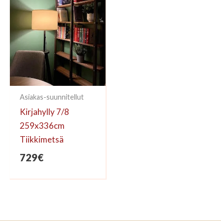
Asiakas-suunnitellut
Kirjahylly 7/8
259x336cm
Tiikkimetsä
729
€