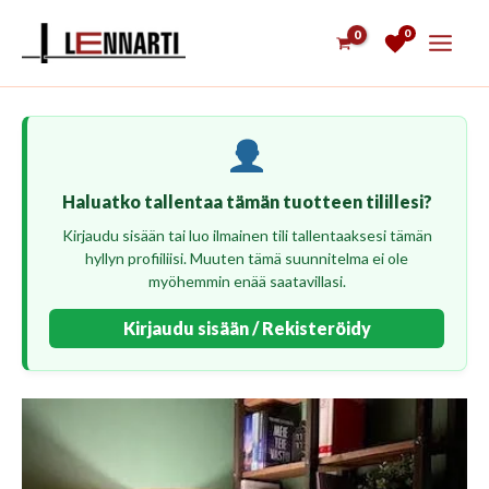
Siirry
0
sisältöön
Haluatko tallentaa tämän tuotteen tilillesi?
Kirjaudu sisään tai luo ilmainen tili tallentaaksesi tämän
hyllyn profiiliisi. Muuten tämä suunnitelma ei ole
myöhemmin enää saatavillasi.
Kirjaudu sisään / Rekisteröidy