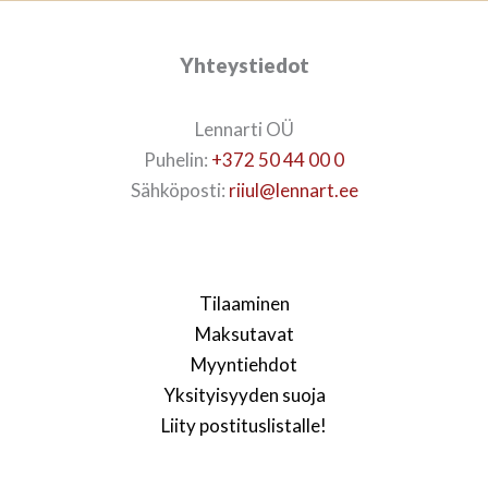
Yhteystiedot
Lennarti OÜ
Puhelin:
+372 50 44 00 0
Sähköposti:
riiul@lennart.ee
Tilaaminen
Maksutavat
Myyntiehdot
Yksityisyyden suoja
Liity postituslistalle!