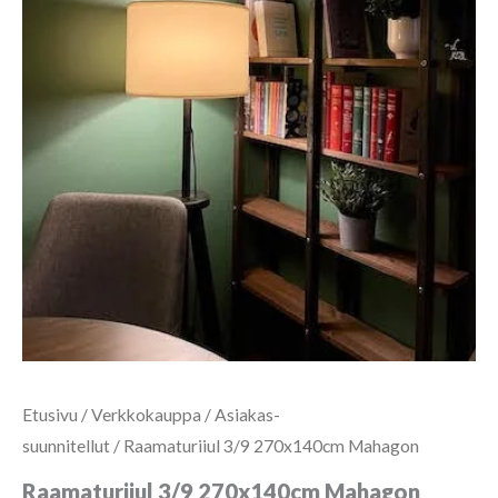
Etusivu
/
Verkkokauppa
/
Asiakas-
suunnitellut
/ Raamaturiiul 3/9 270x140cm Mahagon
Raamaturiiul 3/9 270x140cm Mahagon