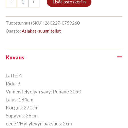
-
+
Lisää ostoskoriin
4/9
270x184cm
Punane
määrä
Tuotetunnus (SKU):
260227-0759260
Osasto:
Asiakas-suunnitellut
Kuvaus
Latte: 4
Ridu: 9
Viimeistelyöljyn sävy: Punane 3050
Laius: 184cm
Kõrgus: 270cm
Sügavus: 26cm
eeee??Hyllylevyn paksuus: 2cm