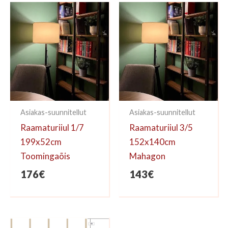
kirjoittaa arvioinnin.
Asiakas-suunnitellut
Asiakas-suunnitellut
Raamaturiiul 1/7
Raamaturiiul 3/5
199x52cm
152x140cm
Toomingaõis
Mahagon
176
€
143
€