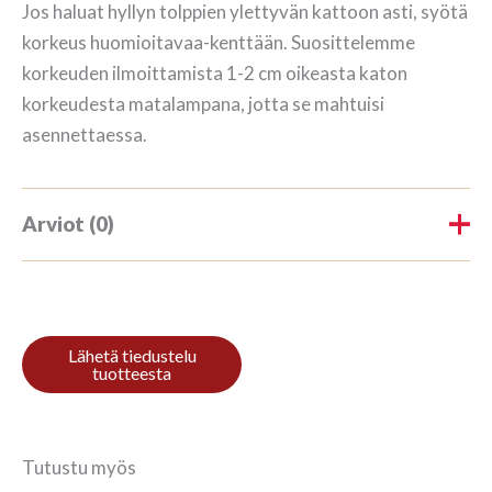
Jos haluat hyllyn tolppien ylettyvän kattoon asti, syötä
korkeus huomioitavaa-kenttään. Suosittelemme
korkeuden ilmoittamista 1-2 cm oikeasta katon
korkeudesta matalampana, jotta se mahtuisi
asennettaessa.
Arviot (0)
Tuotearvioita ei vielä ole.
Kirjoita ensimmäinen arvio
tuotteelle “Raamaturiiul 4/9
270x184cm Punane”
Tutustu myös
Sinun on
kirjauduttava sisään
kun haluat