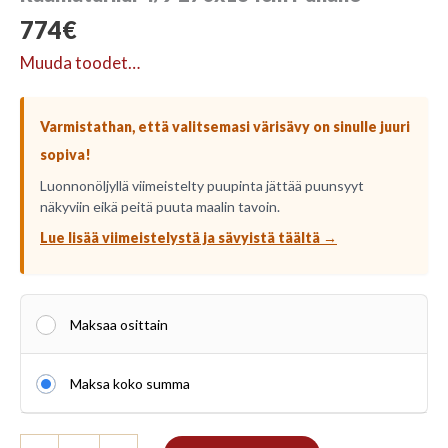
774
€
Muuda toodet…
Varmistathan, että valitsemasi värisävy on sinulle juuri
sopiva!
Luonnonöljyllä viimeistelty puupinta jättää puunsyyt
näkyviin eikä peitä puuta maalin tavoin.
Lue lisää viimeistelystä ja sävyistä täältä →
Maksaa osittain
Maksa koko summa
Raamaturiiul