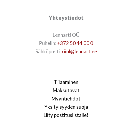
Yhteystiedot
Lennarti OÜ
Puhelin:
+372 50 44 00 0
Sähköposti:
riiul@lennart.ee
Tilaaminen
Maksutavat
Myyntiehdot
Yksityisyyden suoja
Liity postituslistalle!