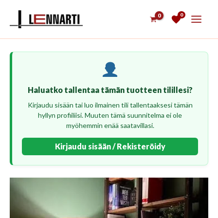
Siirry
0
sisältöön
Haluatko tallentaa tämän tuotteen tilillesi?
Kirjaudu sisään tai luo ilmainen tili tallentaaksesi tämän
hyllyn profiiliisi. Muuten tämä suunnitelma ei ole
myöhemmin enää saatavillasi.
Kirjaudu sisään / Rekisteröidy