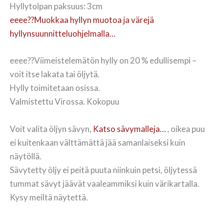
Hyllytolpan paksuus: 3cm
eeee??Muokkaa hyllyn muotoa ja värejä
hyllynsuunnitteluohjelmalla…
eeee??Viimeistelemätön hylly on 20 % edullisempi –
voit itse lakata tai öljytä.
Hylly toimitetaan osissa.
Valmistettu Virossa. Kokopuu
Voit valita öljyn sävyn,
Katso sävymalleja…
, oikea puu
ei kuitenkaan välttämättä jää samanlaiseksi kuin
näytöllä.
Sävytetty öljy ei peitä puuta niinkuin petsi, öljytessä
tummat sävyt jäävät vaaleammiksi kuin värikartalla.
Kysy meiltä näytettä.