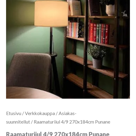
Etusivu
/
Verkkokauppa
/
Asiakas-
suunnitellut
/ Raamaturiiul 4/9 270x184cm Punane
Raamaturiiul 4/9 270x184cm Punane