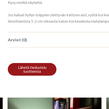
Kysy meiltä näytettä.
Jos haluat hyllyn tolppien ylettyvän kattoon asti, syötä ko
ilmoittamista 1-2 cm oikeasta katon korkeudesta matalampana
Arviot (0)
Tuotearvioita ei vielä ole.
Kirjoita ensimmäinen arvio tuotteelle “
Sinun on
kirjauduttava sisään
kun haluat kirjoittaa arvioin