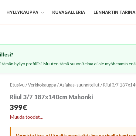
HYLLYKAUPPA
KUVAGALLERIA
LENNARTIN TARINA
llesi?
esi tämän hyllyn profiiliisi. Muuten tämä suunnitelma ei ole myöhemmin enää
Etusivu
/
Verkkokauppa
/
Asiakas-suunnitellut
/ Riiul 3/7 187x
Riiul 3/7 187x140cm Mahonki
399
€
Muuda toodet…
Varmistathan, että valitsemasi värisävy on sinulle juuri so