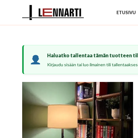
Siirry
sisältöön
ETUSIVU
Haluatko tallentaa tämän tuotteen tili
Kirjaudu sisään tai luo ilmainen tili tallentaaks