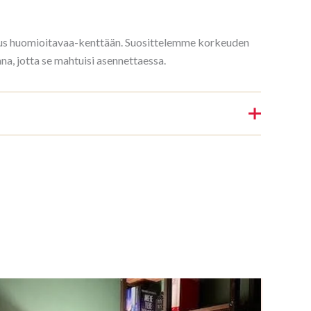
rkeus huomioitavaa-kenttään. Suosittelemme korkeuden
, jotta se mahtuisi asennettaessa.
Riiul 3/7 187x140cm Mahonki”
nin.