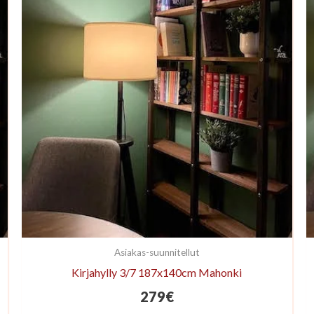
Asiakas-suunnitellut
Kirjahylly 3/7 187x140cm Mahonki
279
€