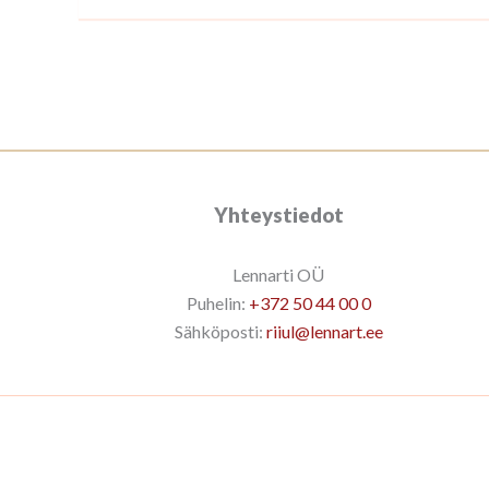
Yhteystiedot
Lennarti OÜ
Puhelin:
+372 50 44 00 0
Sähköposti:
riiul@lennart.ee