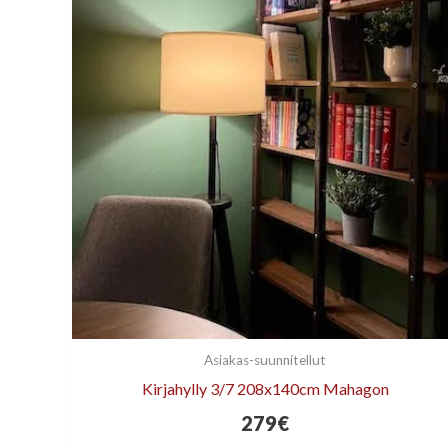
Asiakas-suunnitellut
Kirjahylly 3/7 208x140cm Mahagon
279
€