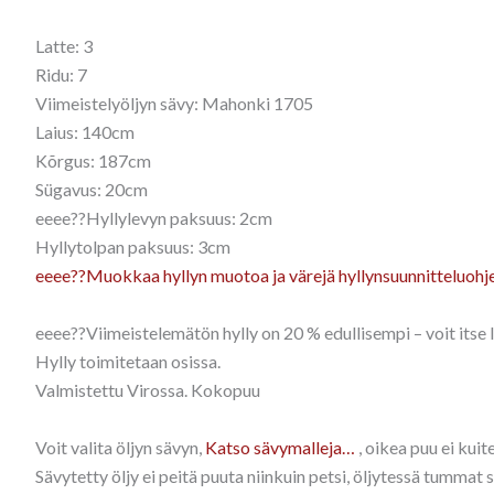
Latte: 3
Ridu: 7
Viimeistelyöljyn sävy: Mahonki 1705
Laius: 140cm
Kõrgus: 187cm
Sügavus: 20cm
eeee??Hyllylevyn paksuus: 2cm
Hyllytolpan paksuus: 3cm
eeee??Muokkaa hyllyn muotoa ja värejä hyllynsuunnitteluohj
eeee??Viimeistelemätön hylly on 20 % edullisempi – voit itse la
Hylly toimitetaan osissa.
Valmistettu Virossa. Kokopuu
Voit valita öljyn sävyn,
Katso sävymalleja…
, oikea puu ei kui
Sävytetty öljy ei peitä puuta niinkuin petsi, öljytessä tummat 