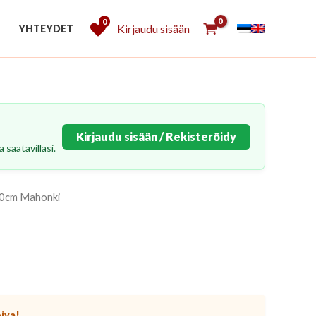
0
Kirjaudu sisään
YHTEYDET
Kirjaudu sisään / Rekisteröidy
 saatavillasi.
140cm Mahonki
piva!