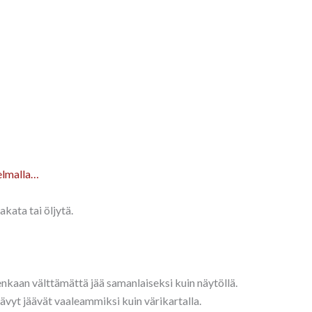
elmalla…
kata tai öljytä.
tenkaan välttämättä jää samanlaiseksi kuin näytöllä.
sävyt jäävät vaaleammiksi kuin värikartalla.