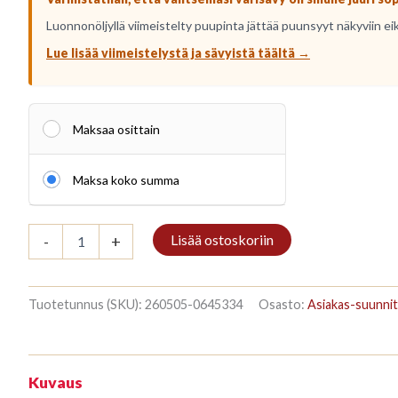
Luonnonöljyllä viimeistelty puupinta jättää puunsyyt näkyviin ei
Lue lisää viimeistelystä ja sävyistä täältä →
Maksaa osittain
Maksa koko summa
Riiul
Lisää ostoskoriin
-
+
3/7
187x140cm
Mahonki
määrä
Tuotetunnus (SKU):
260505-0645334
Osasto:
Asiakas-suunnit
Kuvaus