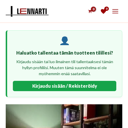
Siirry
0
sisältöön
Haluatko tallentaa tämän tuotteen tilillesi?
Kirjaudu sisään tai luo ilmainen tili tallentaaksesi tämän
hyllyn profiiliisi. Muuten tämä suunnitelma ei ole
myöhemmin enää saatavillasi.
Kirjaudu sisään / Rekisteröidy