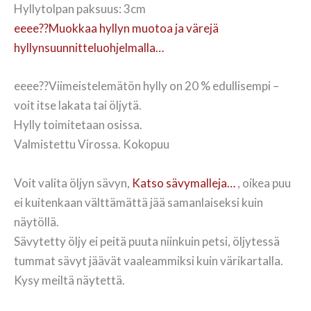
Hyllytolpan paksuus: 3cm
eeee??Muokkaa hyllyn muotoa ja värejä
hyllynsuunnitteluohjelmalla…
eeee??Viimeistelemätön hylly on 20 % edullisempi –
voit itse lakata tai öljytä.
Hylly toimitetaan osissa.
Valmistettu Virossa. Kokopuu
Voit valita öljyn sävyn,
Katso sävymalleja…
, oikea puu
ei kuitenkaan välttämättä jää samanlaiseksi kuin
näytöllä.
Sävytetty öljy ei peitä puuta niinkuin petsi, öljytessä
tummat sävyt jäävät vaaleammiksi kuin värikartalla.
Kysy meiltä näytettä.