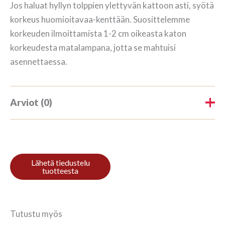
Jos haluat hyllyn tolppien ylettyvän kattoon asti, syötä
korkeus huomioitavaa-kenttään. Suosittelemme
korkeuden ilmoittamista 1-2 cm oikeasta katon
korkeudesta matalampana, jotta se mahtuisi
asennettaessa.
Arviot (0)
Tuotearvioita ei vielä ole.
Kirjoita ensimmäinen arvio
tuotteelle “Riiul 3/7 187x140cm
Mahonki”
Tutustu myös
Sinun on
kirjauduttava sisään
kun haluat