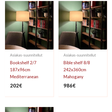
kirjoittaa arvioinnin.
Asiakas-suunnitellut
Asiakas-suunnitellut
Bookshelf 2/7
Bible shelf 8/8
187x96cm
242x360cm
Mediterranean
Mahogany
202
€
986
€