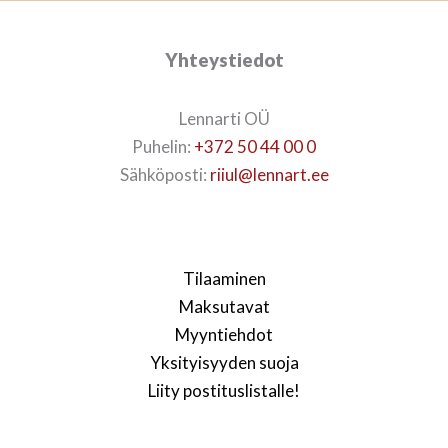
Yhteystiedot
Lennarti OÜ
Puhelin:
+372 50 44 00 0
Sähköposti:
riiul@lennart.ee
Tilaaminen
Maksutavat
Myyntiehdot
Yksityisyyden suoja
Liity postituslistalle!