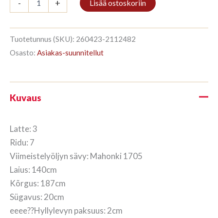
-
+
Lisää ostoskoriin
3/7
187x140cm
Mahonki
määrä
Tuotetunnus (SKU):
260423-2112482
Osasto:
Asiakas-suunnitellut
Kuvaus
Latte: 3
Ridu: 7
Viimeistelyöljyn sävy: Mahonki 1705
Laius: 140cm
Kõrgus: 187cm
Sügavus: 20cm
eeee??Hyllylevyn paksuus: 2cm