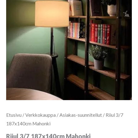
Etusivu
/
Verkkokauppa
/
Asiakas-suunnitellut
/ Riiul 3/7
187x140cm Mahonki
Riiul 3/7 187x140cm Mahonki