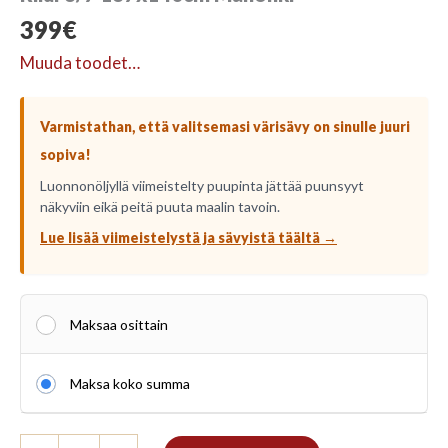
399
€
Muuda toodet…
Varmistathan, että valitsemasi värisävy on sinulle juuri
sopiva!
Luonnonöljyllä viimeistelty puupinta jättää puunsyyt
näkyviin eikä peitä puuta maalin tavoin.
Lue lisää viimeistelystä ja sävyistä täältä →
Maksaa osittain
Maksa koko summa
Riiul