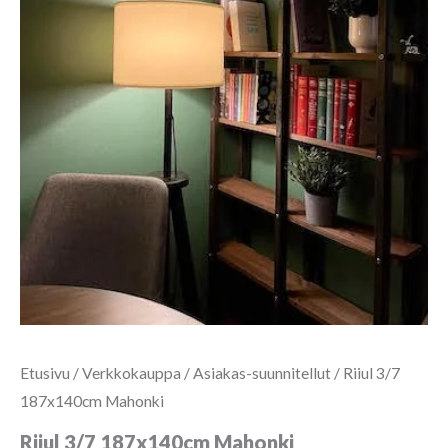
Etusivu
/
Verkkokauppa
/
Asiakas-suunnitellut
/ Riiul 3/7
187x140cm Mahonki
Riiul 3/7 187x140cm Mahonki