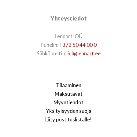
Yhteystiedot
Lennarti OÜ
Puhelin:
+372 50 44 00 0
Sähköposti:
riiul@lennart.ee
Tilaaminen
Maksutavat
Myyntiehdot
Yksityisyyden suoja
Liity postituslistalle!