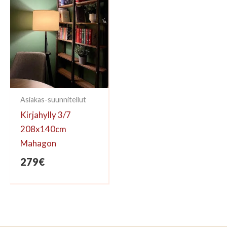
Asiakas-suunnitellut
Kirjahylly 3/7
208x140cm
Mahagon
279
€