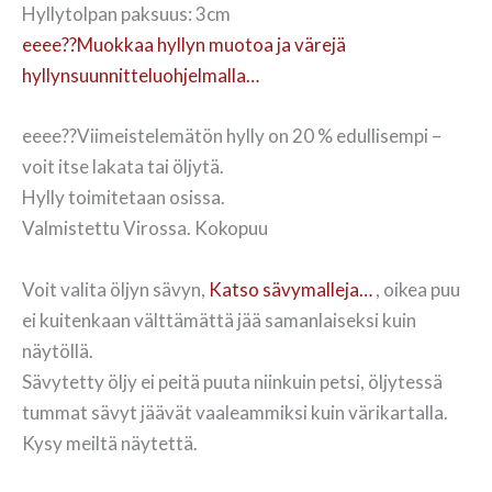
Hyllytolpan paksuus: 3cm
eeee??Muokkaa hyllyn muotoa ja värejä
hyllynsuunnitteluohjelmalla…
eeee??Viimeistelemätön hylly on 20 % edullisempi –
voit itse lakata tai öljytä.
Hylly toimitetaan osissa.
Valmistettu Virossa. Kokopuu
Voit valita öljyn sävyn,
Katso sävymalleja…
, oikea puu
ei kuitenkaan välttämättä jää samanlaiseksi kuin
näytöllä.
Sävytetty öljy ei peitä puuta niinkuin petsi, öljytessä
tummat sävyt jäävät vaaleammiksi kuin värikartalla.
Kysy meiltä näytettä.