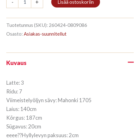
-
+
Lisää ostoskoriin
3/7
187x140cm
Mahonki
määrä
Tuotetunnus (SKU):
260424-0809086
Osasto:
Asiakas-suunnitellut
Kuvaus
Latte: 3
Ridu: 7
Viimeistelyöljyn sävy: Mahonki 1705
Laius: 140cm
Kõrgus: 187cm
Sügavus: 20cm
eeee??Hyllylevyn paksuus: 2cm