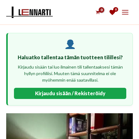
Siirry
0
sisältöön
Haluatko tallentaa tämän tuotteen tilillesi?
Kirjaudu sisään tai luo ilmainen tili tallentaaksesi tämän
hyllyn profiiliisi. Muuten tämä suunnitelma ei ole
myöhemmin enää saatavillasi.
Kirjaudu sisään / Rekisteröidy