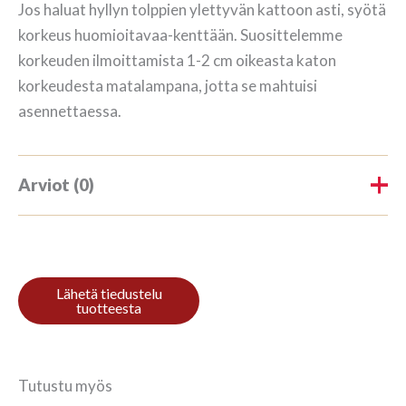
Jos haluat hyllyn tolppien ylettyvän kattoon asti, syötä
korkeus huomioitavaa-kenttään. Suosittelemme
korkeuden ilmoittamista 1-2 cm oikeasta katon
korkeudesta matalampana, jotta se mahtuisi
asennettaessa.
Arviot (0)
Tuotearvioita ei vielä ole.
Kirjoita ensimmäinen arvio
tuotteelle “Riiul 3/7 187x140cm
Mahonki”
Tutustu myös
Sinun on
kirjauduttava sisään
kun haluat