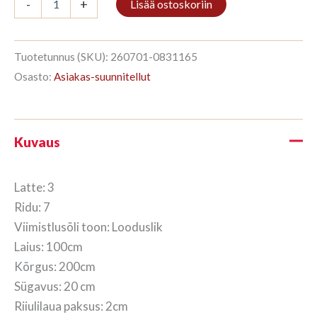
-
+
Lisää ostoskoriin
3/7
200x100cm
Viimistlemata
puit
Tuotetunnus (SKU):
260701-0831165
määrä
Osasto:
Asiakas-suunnitellut
Kuvaus
Latte: 3
Ridu: 7
Viimistlusõli toon: Looduslik
Laius: 100cm
Kõrgus: 200cm
Sügavus: 20 cm
Riiulilaua paksus: 2cm