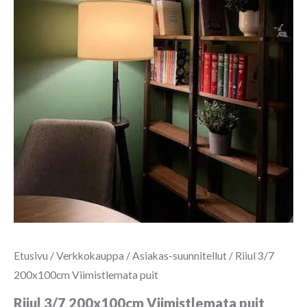
Etusivu
/
Verkkokauppa
/
Asiakas-suunnitellut
/ Riiul 3/7
200x100cm Viimistlemata puit
Riiul 3/7 200x100cm Viimistlemata puit