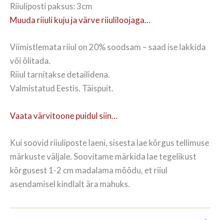
Riiuliposti paksus: 3cm
Muuda riiuli kuju ja värve riiuliloojaga…
Viimistlemata riiul on 20% soodsam – saad ise lakkida
või õlitada.
Riiul tarnitakse detailidena.
Valmistatud Eestis. Täispuit.
Vaata värvitoone puidul siin…
Kui soovid riiuliposte laeni, sisesta lae kõrgus tellimuse
märkuste väljale. Soovitame märkida lae tegelikust
kõrgusest 1-2 cm madalama mõõdu, et riiul
asendamisel kindlalt ära mahuks.