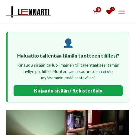
Siirry
0
sisältöön
Haluatko tallentaa tämän tuotteen tilillesi?
Kirjaudu sisään tai luo ilmainen tili tallentaaksesi tämän
hyllyn profiiliisi. Muuten tämä suunnitelma ei ole
myöhemmin enää saatavillasi.
Kirjaudu sisään / Rekisteröidy