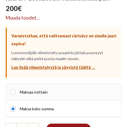
200
€
Muuda toodet…
Varmistathan, että valitsemasi värisävy on sinulle juuri
sopiva!
Luonnonöljyllä viimeistelty puupinta jättää puunsyyt
näkyviin eikä peitä puuta maalin tavoin.
Lue lisää viimeistelystä ja sävyistä täältä →
Maksaa osittain
Maksa koko summa
Riiul