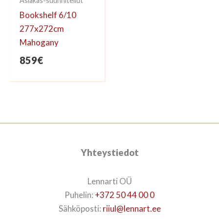
Asiakas-suunnitellut
Bookshelf 6/10
277x272cm
Mahogany
859
€
Yhteystiedot
Lennarti OÜ
Puhelin:
+372 50 44 00 0
Sähköposti:
riiul@lennart.ee