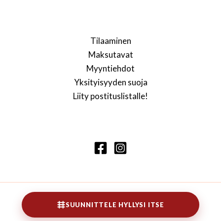
Tilaaminen
Maksutavat
Myyntiehdot
Yksityisyyden suoja
Liity postituslistalle!
SUUNNITTELE HYLLYSI ITSE
Copyright © 2026 Lennarti kirjahylly