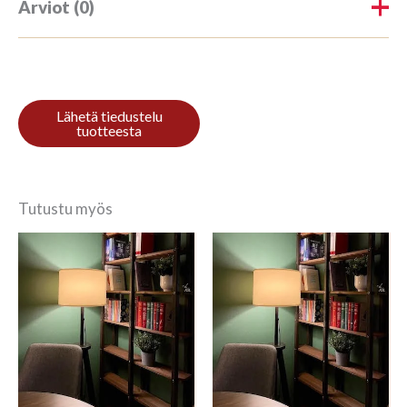
Arviot (0)
Tuotearvioita ei vielä ole.
Kirjoita ensimmäinen arvio
tuotteelle “Riiul 3/7 200x100cm
Viimistlemata puit”
Tutustu myös
Sinun on
kirjauduttava sisään
kun haluat
kirjoittaa arvioinnin.