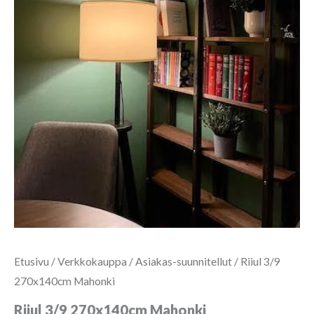
Etusivu
/
Verkkokauppa
/
Asiakas-suunnitellut
/ Riiul 3/9
270x140cm Mahonki
Riiul 3/9 270x140cm Mahonki