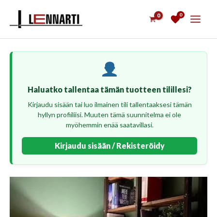
Siirry
0
sisältöön
Haluatko tallentaa tämän tuotteen tilillesi?
Kirjaudu sisään tai luo ilmainen tili tallentaaksesi tämän
hyllyn profiiliisi. Muuten tämä suunnitelma ei ole
myöhemmin enää saatavillasi.
Kirjaudu sisään / Rekisteröidy