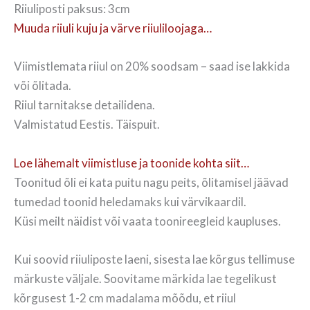
Riiuliposti paksus: 3cm
Muuda riiuli kuju ja värve riiuliloojaga…
Viimistlemata riiul on 20% soodsam – saad ise lakkida
või õlitada.
Riiul tarnitakse detailidena.
Valmistatud Eestis. Täispuit.
Loe lähemalt viimistluse ja toonide kohta siit…
Toonitud õli ei kata puitu nagu peits, õlitamisel jäävad
tumedad toonid heledamaks kui värvikaardil.
Küsi meilt näidist või vaata toonireegleid kaupluses.
Kui soovid riiuliposte laeni, sisesta lae kõrgus tellimuse
märkuste väljale. Soovitame märkida lae tegelikust
kõrgusest 1-2 cm madalama mõõdu, et riiul