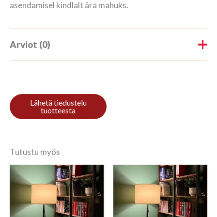
asendamisel kindlalt ära mahuks.
Arviot (0)
Tuotearvioita ei vielä ole.
Kirjoita ensimmäinen arvio
tuotteelle “Riiul 3/9 270x140cm
Mahonki”
Tutustu myös
Sinun on
kirjauduttava sisään
kun haluat
kirjoittaa arvioinnin.