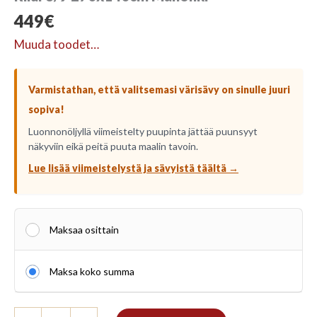
449
€
Muuda toodet…
Varmistathan, että valitsemasi värisävy on sinulle juuri
sopiva!
Luonnonöljyllä viimeistelty puupinta jättää puunsyyt
näkyviin eikä peitä puuta maalin tavoin.
Lue lisää viimeistelystä ja sävyistä täältä →
Maksaa osittain
Maksa koko summa
Riiul