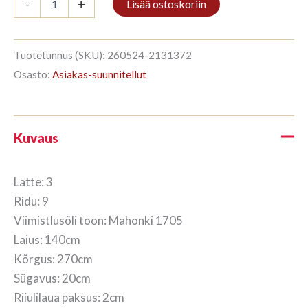
-
+
Lisää ostoskoriin
3/9
270x140cm
Mahonki
määrä
Tuotetunnus (SKU):
260524-2131372
Osasto:
Asiakas-suunnitellut
Kuvaus
Latte: 3
Ridu: 9
Viimistlusõli toon: Mahonki 1705
Laius: 140cm
Kõrgus: 270cm
Sügavus: 20cm
Riiulilaua paksus: 2cm