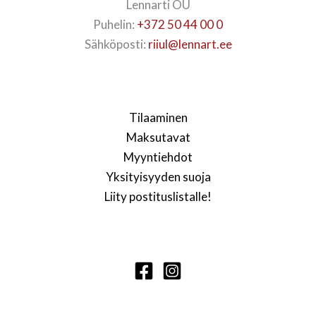
Lennarti OÜ
Puhelin:
+372 50 44 00 0
Sähköposti:
riiul@lennart.ee
Tilaaminen
Maksutavat
Myyntiehdot
Yksityisyyden suoja
Liity postituslistalle!