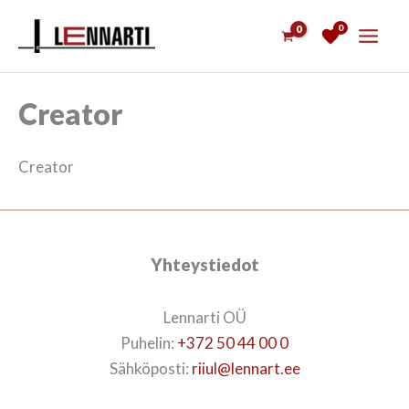
Siirry
0
sisältöön
Creator
Creator
Yhteystiedot
Lennarti OÜ
Puhelin:
+372 50 44 00 0
Sähköposti:
riiul@lennart.ee