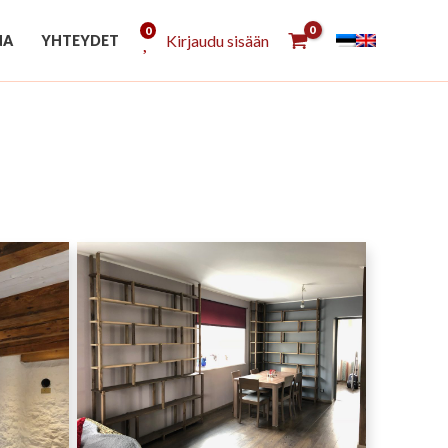
0
Kirjaudu sisään
NA
YHTEYDET