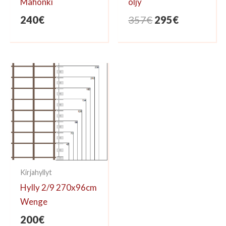
Mahonki
öljy
Alkuperäinen
Nykyinen
240
€
357
€
295
€
hinta
hinta
oli:
on:
357€.
295€.
Kirjahyllyt
Hylly 2/9 270x96cm
Wenge
200
€