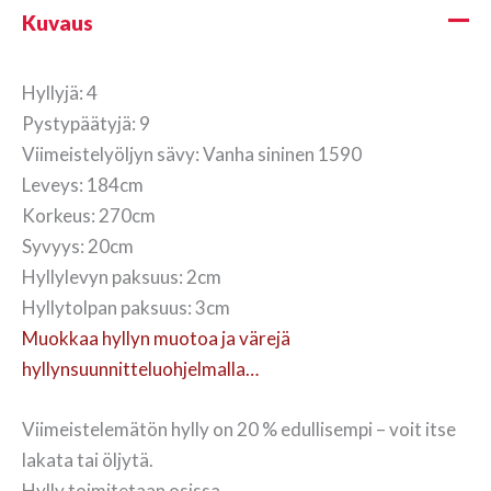
Kuvaus
Hyllyjä: 4
Pystypäätyjä: 9
Viimeistelyöljyn sävy: Vanha sininen 1590
Leveys: 184cm
Korkeus: 270cm
Syvyys: 20cm
Hyllylevyn paksuus: 2cm
Hyllytolpan paksuus: 3cm
Muokkaa hyllyn muotoa ja värejä
hyllynsuunnitteluohjelmalla…
Viimeistelemätön hylly on 20 % edullisempi – voit itse
lakata tai öljytä.
Hylly toimitetaan osissa.