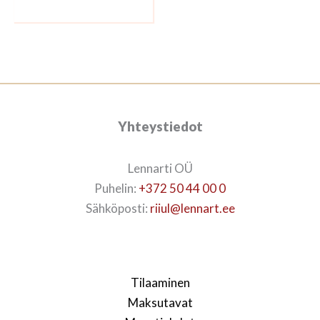
Yhteystiedot
Lennarti OÜ
Puhelin:
+372 50 44 00 0
Sähköposti:
riiul@lennart.ee
Tilaaminen
Maksutavat