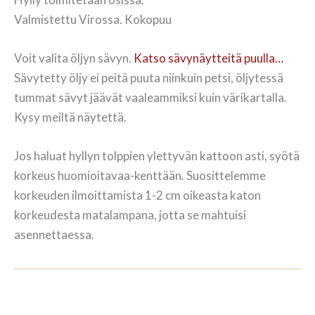
Valmistettu Virossa. Kokopuu
Voit valita öljyn sävyn.
Katso sävynäytteitä puulla…
Sävytetty öljy ei peitä puuta niinkuin petsi, öljytessä
tummat sävyt jäävät vaaleammiksi kuin värikartalla.
Kysy meiltä näytettä.
Jos haluat hyllyn tolppien ylettyvän kattoon asti, syötä
korkeus huomioitavaa-kenttään. Suosittelemme
korkeuden ilmoittamista 1-2 cm oikeasta katon
korkeudesta matalampana, jotta se mahtuisi
asennettaessa.