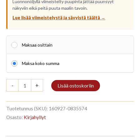
Luonnonöljyllä viimeistelty puupinta jättää puunsyyt
näkyviin eikä peitä puuta maalin tavoin.
Lue lisää viimeistelystä ja sävyistä täältä →
Maksaa osittain
Maksa koko summa
Hylly
-
+
Lisää ostoskoriin
4/9
270x184cm
Vanha
sininen
Tuotetunnus (SKU):
160927-0835574
määrä
Osasto:
Kirjahyllyt