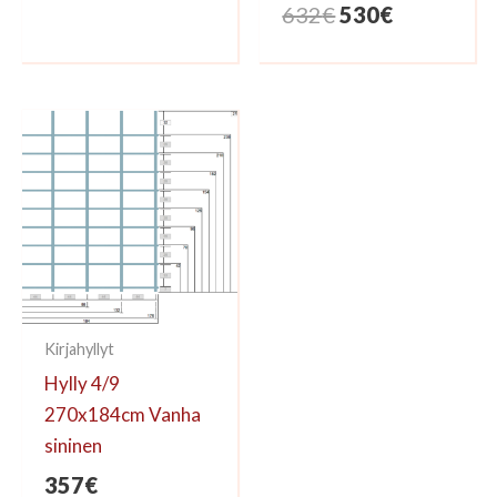
Alkuperäinen
Nykyinen
632
€
530
€
hinta
hinta
hinta
hinta
oli:
on:
oli:
on:
113€.
99€.
632€.
530€.
Kirjahyllyt
Hylly 4/9
270x184cm Vanha
sininen
357
€