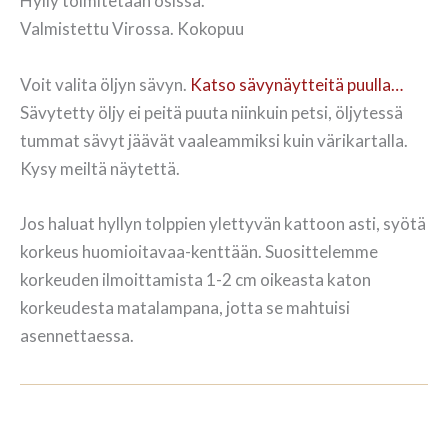
Hylly toimitetaan osissa.
Valmistettu Virossa. Kokopuu
Voit valita öljyn sävyn.
Katso sävynäytteitä puulla…
Sävytetty öljy ei peitä puuta niinkuin petsi, öljytessä
tummat sävyt jäävät vaaleammiksi kuin värikartalla.
Kysy meiltä näytettä.
Jos haluat hyllyn tolppien ylettyvän kattoon asti, syötä
korkeus huomioitavaa-kenttään. Suosittelemme
korkeuden ilmoittamista 1-2 cm oikeasta katon
korkeudesta matalampana, jotta se mahtuisi
asennettaessa.