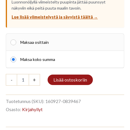
Luonnonöljyllä viimeistelty puupinta jättää puunsyyt
näkyviin eikä peitä puuta maalin tavoin.
Lue lisää viimeistelystä ja sävyistä täältä →
Maksaa osittain
Maksa koko summa
Hylly
-
+
Lisää ostoskoriin
4/9
270x184cm
Väritön
öljy
Tuotetunnus (SKU):
160927-0839467
määrä
Osasto:
Kirjahyllyt