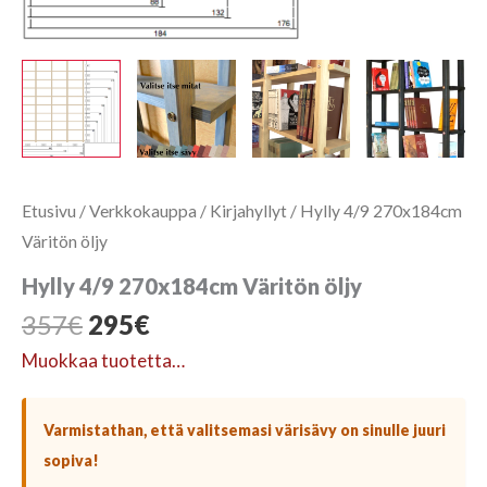
Etusivu
/
Verkkokauppa
/
Kirjahyllyt
/ Hylly 4/9 270x184cm
Väritön öljy
Hylly 4/9 270x184cm Väritön öljy
Alkuperäinen
Nykyinen
357
€
295
€
hinta
hinta
Muokkaa tuotetta…
oli:
on:
357€.
295€.
Varmistathan, että valitsemasi värisävy on sinulle juuri
sopiva!