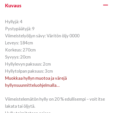
Kuvaus
Hyllyjä: 4
Pystypäätyjä: 9
Viimeistelyöljyn sävy: Väritön öljy 0000
Leveys: 184cm
Korkeus: 270cm
Syvyys: 20cm
Hyllylevyn paksuus: 2cm
Hyllytolpan paksuus: 3cm
Muokkaa hyllyn muotoa ja värejä
hyllynsuunnitteluohjelmalla…
Viimeistelemätön hylly on 20 % edullisempi – voit itse
lakata tai öljytä.