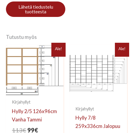
Tutustu myös
Ale!
Ale!
Kirjahyllyt
Kirjahyllyt
Hylly 2/5 126x96cm
Hylly 7/8
Vanha Tammi
259x336cm Jalopuu
Alkuperäinen
Nykyinen
113
€
99
€