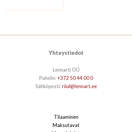
Yhteystiedot
Lennarti OÜ
Puhelin:
+372 50 44 00 0
Sähköposti:
riiul@lennart.ee
Tilaaminen
Maksutavat