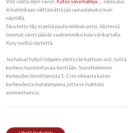
Voit valita öljyn sävyn,
Katso sävymalleja…
, oikea puu
ei kuitenkaan välttämättä jää samanlaiseksi kuin
näytöllä.
Sävytetty öljy ei peitä puuta niinkuin petsi, öljytessä
tummat sävyt jäävät vaaleammiksi kuin värikartalla.
Kysy meiltä näytettä.
Jos haluat hyllyn tolppien ylettyvän kattoon asti, syötä
korkeus huomioitavaa-kenttään. Suosittelemme
korkeuden ilmoittamista 1-2 cm oikeasta katon
korkeudesta matalampana, jotta se mahtuisi
asennettaessa.