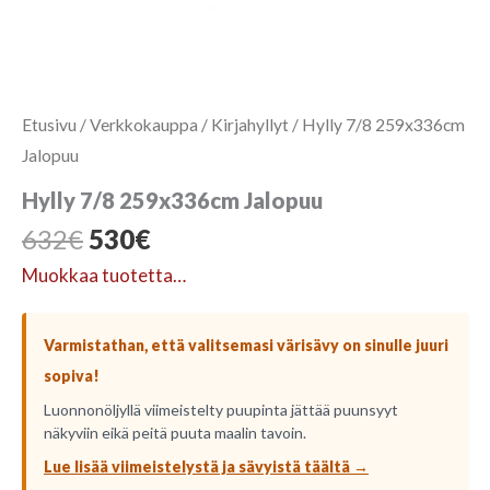
Etusivu
/
Verkkokauppa
/
Kirjahyllyt
/ Hylly 7/8 259x336cm
Jalopuu
Hylly 7/8 259x336cm Jalopuu
Alkuperäinen
Nykyinen
632
€
530
€
hinta
hinta
Muokkaa tuotetta…
oli:
on:
632€.
530€.
Varmistathan, että valitsemasi värisävy on sinulle juuri
sopiva!
Luonnonöljyllä viimeistelty puupinta jättää puunsyyt
näkyviin eikä peitä puuta maalin tavoin.
Lue lisää viimeistelystä ja sävyistä täältä →