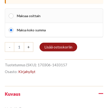
Maksaa osittain
Maksa koko summa
Hylly
-
+
Lisää ostoskoriin
7/8
259x336cm
Jalopuu
määrä
Tuotetunnus (SKU):
170306-1433157
Osasto:
Kirjahyllyt
Kuvaus