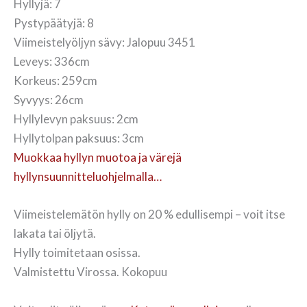
Hyllyjä: 7
Pystypäätyjä: 8
Viimeistelyöljyn sävy: Jalopuu 3451
Leveys: 336cm
Korkeus: 259cm
Syvyys: 26cm
Hyllylevyn paksuus: 2cm
Hyllytolpan paksuus: 3cm
Muokkaa hyllyn muotoa ja värejä
hyllynsuunnitteluohjelmalla…
Viimeistelemätön hylly on 20 % edullisempi – voit itse
lakata tai öljytä.
Hylly toimitetaan osissa.
Valmistettu Virossa. Kokopuu