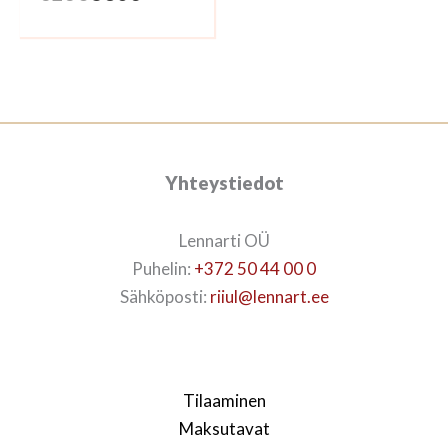
hinta
hinta
oli:
on:
626€.
530€.
Yhteystiedot
Lennarti OÜ
Puhelin:
+372 50 44 00 0
Sähköposti:
riiul@lennart.ee
Tilaaminen
Maksutavat