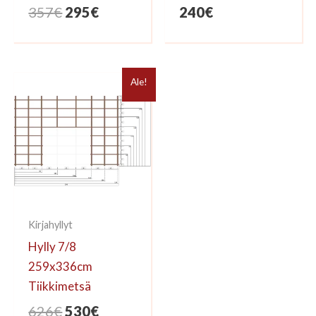
Alkuperäinen
Nykyinen
357
€
295
€
240
€
hinta
hinta
oli:
on:
357€.
295€.
Ale!
Kirjahyllyt
Hylly 7/8
259x336cm
Tiikkimetsä
Alkuperäinen
Nykyinen
626
€
530
€