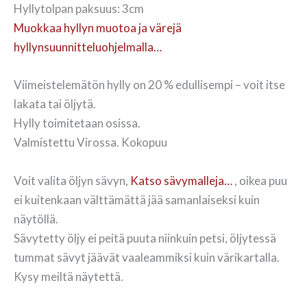
Hyllytolpan paksuus: 3cm
Muokkaa hyllyn muotoa ja värejä
hyllynsuunnitteluohjelmalla…
Viimeistelemätön hylly on 20 % edullisempi – voit itse
lakata tai öljytä.
Hylly toimitetaan osissa.
Valmistettu Virossa. Kokopuu
Voit valita öljyn sävyn,
Katso sävymalleja…
, oikea puu
ei kuitenkaan välttämättä jää samanlaiseksi kuin
näytöllä.
Sävytetty öljy ei peitä puuta niinkuin petsi, öljytessä
tummat sävyt jäävät vaaleammiksi kuin värikartalla.
Kysy meiltä näytettä.