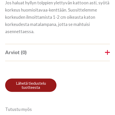
Jos haluat hyllyn tolppien ylettyvän kattoon asti, syötä
korkeus huomioitavaa-kenttään. Suosittelemme
korkeuden ilmoittamista 1-2 cm oikeasta katon
korkeudesta matalampana, jotta se mahtuisi
asennettaessa.
Arviot (0)
Tuotearvioita ei vielä ole.
Kirjoita ensimmäinen arvio
tuotteelle “Kirjahylly 4/7
208x184cm Mahagon”
Tutustu myös
Sinun on
kirjauduttava sisään
kun haluat