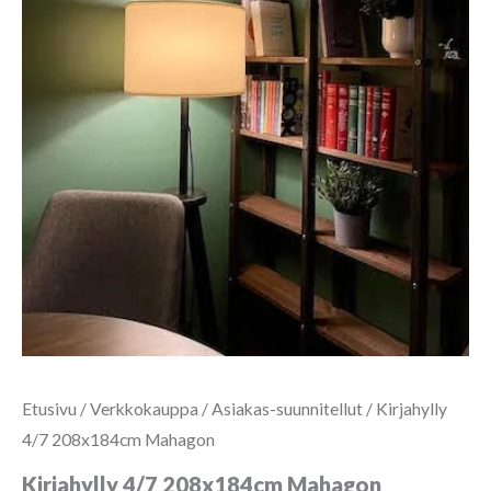
Etusivu
/
Verkkokauppa
/
Asiakas-suunnitellut
/ Kirjahylly
4/7 208x184cm Mahagon
Kirjahylly 4/7 208x184cm Mahagon