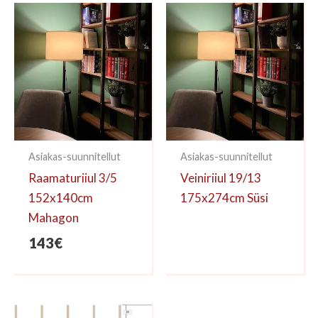
kirjoittaa arvioinnin.
Asiakas-suunnitellut
Asiakas-suunnitellut
Raamaturiiul 3/5
Veiniriiul 19/13
152x140cm
175x274cm Süsi
Mahagon
143
€