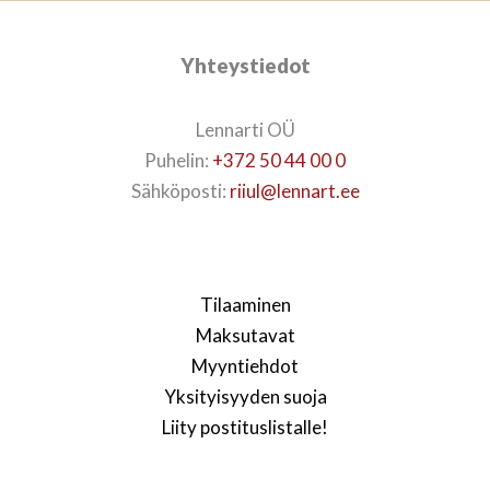
Yhteystiedot
Lennarti OÜ
Puhelin:
+372 50 44 00 0
Sähköposti:
riiul@lennart.ee
Tilaaminen
Maksutavat
Myyntiehdot
Yksityisyyden suoja
Liity postituslistalle!