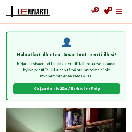
Siirry
0
sisältöön
Haluatko tallentaa tämän tuotteen tilillesi?
Kirjaudu sisään tai luo ilmainen tili tallentaaksesi tämän
hyllyn profiiliisi. Muuten tämä suunnitelma ei ole
myöhemmin enää saatavillasi.
Kirjaudu sisään / Rekisteröidy