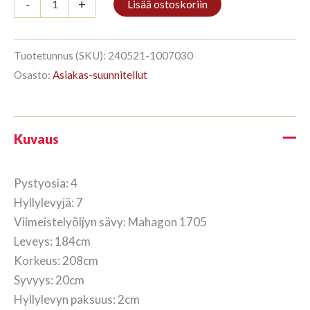
-
+
Lisää ostoskoriin
4/7
208x184cm
Mahagon
määrä
Tuotetunnus (SKU):
240521-1007030
Osasto:
Asiakas-suunnitellut
Kuvaus
Pystyosia: 4
Hyllylevyjä: 7
Viimeistelyöljyn sävy: Mahagon 1705
Leveys: 184cm
Korkeus: 208cm
Syvyys: 20cm
Hyllylevyn paksuus: 2cm