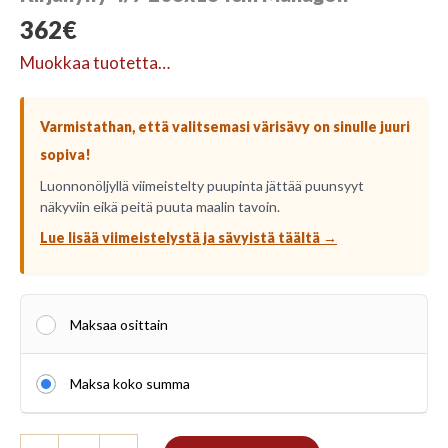
362
€
Muokkaa tuotetta…
Varmistathan, että valitsemasi värisävy on sinulle juuri
sopiva!
Luonnonöljyllä viimeistelty puupinta jättää puunsyyt
näkyviin eikä peitä puuta maalin tavoin.
Lue lisää viimeistelystä ja sävyistä täältä →
Maksaa osittain
Maksa koko summa
Kirjahylly