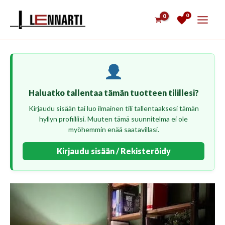
Siirry
0
sisältöön
Haluatko tallentaa tämän tuotteen tilillesi?
Kirjaudu sisään tai luo ilmainen tili tallentaaksesi tämän
hyllyn profiiliisi. Muuten tämä suunnitelma ei ole
myöhemmin enää saatavillasi.
Kirjaudu sisään / Rekisteröidy