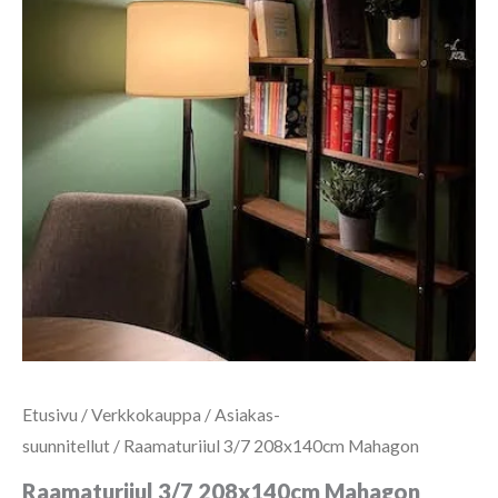
Etusivu
/
Verkkokauppa
/
Asiakas-
suunnitellut
/ Raamaturiiul 3/7 208x140cm Mahagon
Raamaturiiul 3/7 208x140cm Mahagon