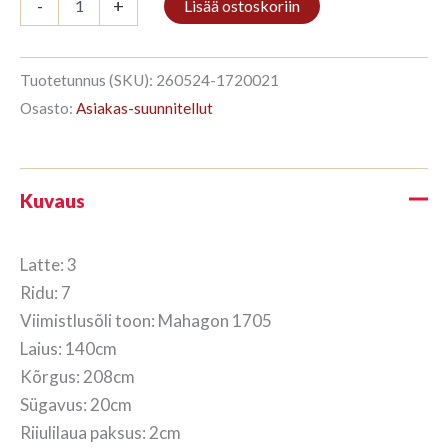
-
+
Lisää ostoskoriin
3/7
208x140cm
Mahagon
määrä
Tuotetunnus (SKU):
260524-1720021
Osasto:
Asiakas-suunnitellut
Kuvaus
Latte: 3
Ridu: 7
Viimistlusõli toon: Mahagon 1705
Laius: 140cm
Kõrgus: 208cm
Sügavus: 20cm
Riiulilaua paksus: 2cm