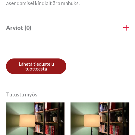
asendamisel kindlalt ära mahuks.
Arviot (0)
Tuotearvioita ei vielä ole.
Kirjoita ensimmäinen arvio
tuotteelle “Raamaturiiul 3/7
208x140cm Mahagon”
Tutustu myös
Sinun on
kirjauduttava sisään
kun haluat
kirjoittaa arvioinnin.