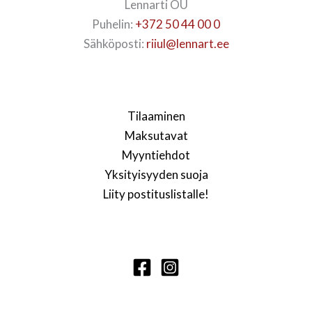
Lennarti OÜ
Puhelin:
+372 50 44 00 0
Sähköposti:
riiul@lennart.ee
Tilaaminen
Maksutavat
Myyntiehdot
Yksityisyyden suoja
Liity postituslistalle!