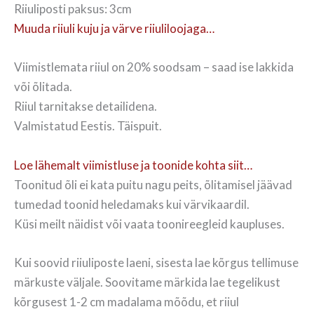
Riiuliposti paksus: 3cm
Muuda riiuli kuju ja värve riiuliloojaga…
Viimistlemata riiul on 20% soodsam – saad ise lakkida
või õlitada.
Riiul tarnitakse detailidena.
Valmistatud Eestis. Täispuit.
Loe lähemalt viimistluse ja toonide kohta siit…
Toonitud õli ei kata puitu nagu peits, õlitamisel jäävad
tumedad toonid heledamaks kui värvikaardil.
Küsi meilt näidist või vaata toonireegleid kaupluses.
Kui soovid riiuliposte laeni, sisesta lae kõrgus tellimuse
märkuste väljale. Soovitame märkida lae tegelikust
kõrgusest 1-2 cm madalama mõõdu, et riiul