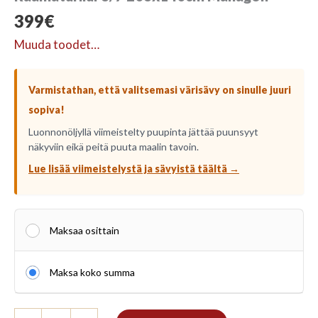
399
€
Muuda toodet…
Varmistathan, että valitsemasi värisävy on sinulle juuri
sopiva!
Luonnonöljyllä viimeistelty puupinta jättää puunsyyt
näkyviin eikä peitä puuta maalin tavoin.
Lue lisää viimeistelystä ja sävyistä täältä →
Maksaa osittain
Maksa koko summa
Raamaturiiul