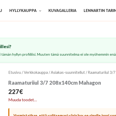
U
HYLLYKAUPPA
KUVAGALLERIA
LENNARTIN TARI
llesi?
esi tämän hyllyn profiiliisi. Muuten tämä suunnitelma ei ole myöhemmin enää
Etusivu
/
Verkkokauppa
/
Asiakas-suunnitellut
/ Raamaturiiul 3
Raamaturiiul 3/7 208x140cm Mahagon
227
€
Muuda toodet…
Varmistathan, että valitsemasi värisävy on sinulle juuri so