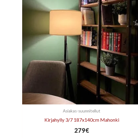
Asiakas-suunnitellut
Kirjahylly 3/7 187x140cm Mahonki
279
€