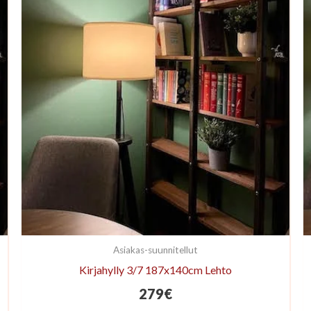
Asiakas-suunnitellut
Kirjahylly 3/7 187x140cm Lehto
279
€