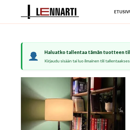
Siirry
sisältöön
ETUSIV
Haluatko tallentaa tämän tuotteen tili
Kirjaudu sisään tai luo ilmainen tili tallentaaks