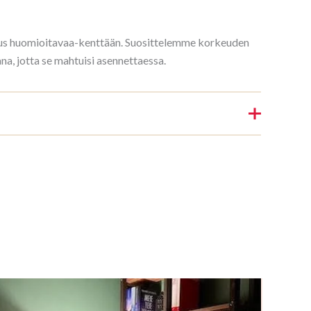
rkeus huomioitavaa-kenttään. Suosittelemme korkeuden
, jotta se mahtuisi asennettaessa.
Raamaturiiul 3/7 208x140cm
nin.