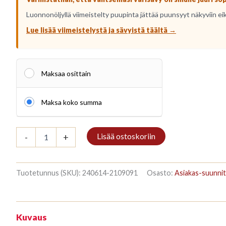
Luonnonöljyllä viimeistelty puupinta jättää puunsyyt näkyviin ei
Lue lisää viimeistelystä ja sävyistä täältä →
Maksaa osittain
Maksa koko summa
Raamaturiiul
Lisää ostoskoriin
-
+
3/7
208x140cm
Mahagon
määrä
Tuotetunnus (SKU):
240614-2109091
Osasto:
Asiakas-suunnit
Kuvaus