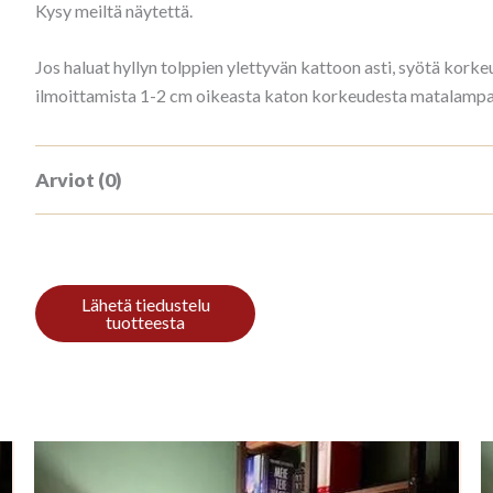
Kysy meiltä näytettä.
Jos haluat hyllyn tolppien ylettyvän kattoon asti, syötä ko
ilmoittamista 1-2 cm oikeasta katon korkeudesta matalampana
Arviot (0)
Tuotearvioita ei vielä ole.
Kirjoita ensimmäinen arvio tuotteelle “
Mahagon”
Sinun on
kirjauduttava sisään
kun haluat kirjoittaa arvioin