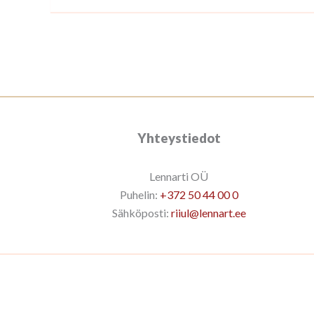
Yhteystiedot
Lennarti OÜ
Puhelin:
+372 50 44 00 0
Sähköposti:
riiul@lennart.ee