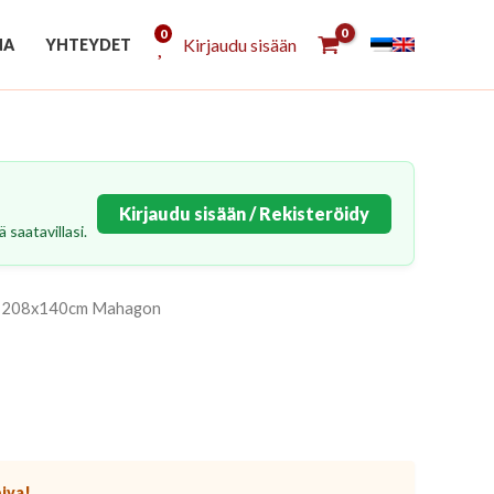
0
Kirjaudu sisään
NA
YHTEYDET
Kirjaudu sisään / Rekisteröidy
 saatavillasi.
/7 208x140cm Mahagon
piva!