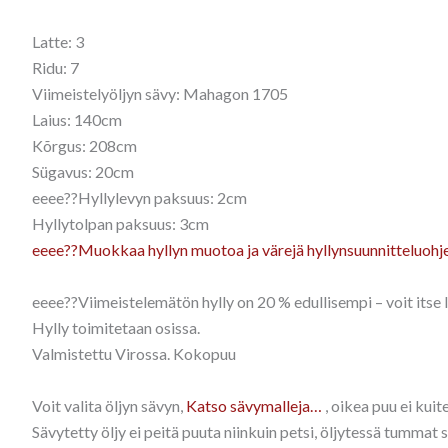
Latte: 3
Ridu: 7
Viimeistelyöljyn sävy: Mahagon 1705
Laius: 140cm
Kõrgus: 208cm
Sügavus: 20cm
eeee??Hyllylevyn paksuus: 2cm
Hyllytolpan paksuus: 3cm
eeee??Muokkaa hyllyn muotoa ja värejä hyllynsuunnitteluohj
eeee??Viimeistelemätön hylly on 20 % edullisempi – voit itse la
Hylly toimitetaan osissa.
Valmistettu Virossa. Kokopuu
Voit valita öljyn sävyn,
Katso sävymalleja…
, oikea puu ei kui
Sävytetty öljy ei peitä puuta niinkuin petsi, öljytessä tummat 