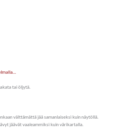
elmalla…
kata tai öljytä.
tenkaan välttämättä jää samanlaiseksi kuin näytöllä.
sävyt jäävät vaaleammiksi kuin värikartalla.