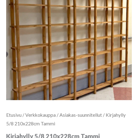
Etusivu
/
Verkkokauppa
/
Asiakas-suunnitellut
/ Kirjahylly
5/8 210x228cm Tammi
Kirjahylly 5/8 210x228cm Tammi