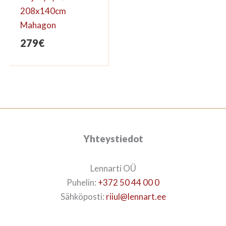
208x140cm
Mahagon
279
€
Yhteystiedot
Lennarti OÜ
Puhelin:
+372 50 44 00 0
Sähköposti:
riiul@lennart.ee