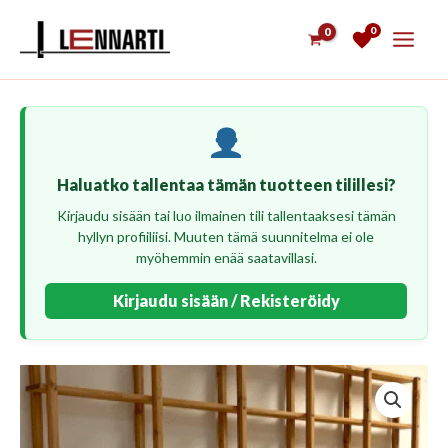
Siirry
0
sisältöön
Haluatko tallentaa tämän tuotteen tilillesi?
Kirjaudu sisään tai luo ilmainen tili tallentaaksesi tämän
hyllyn profiiliisi. Muuten tämä suunnitelma ei ole
myöhemmin enää saatavillasi.
Kirjaudu sisään / Rekisteröidy