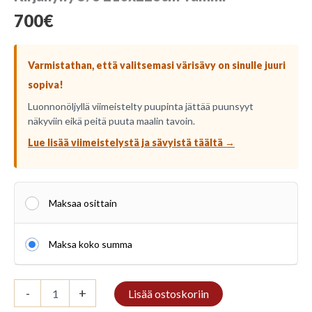
700
€
Varmistathan, että valitsemasi värisävy on sinulle juuri
sopiva!
Luonnonöljyllä viimeistelty puupinta jättää puunsyyt
näkyviin eikä peitä puuta maalin tavoin.
Lue lisää viimeistelystä ja sävyistä täältä →
Maksaa osittain
Maksa koko summa
Kirjahylly
-
+
Lisää ostoskoriin
5/8