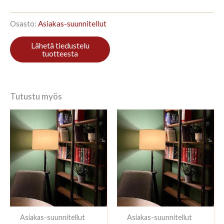
210x228cm
Tammi
määrä
Osasto:
Asiakas-suunnitellut
Tutustu myös
Asiakas-suunnitellut
Asiakas-suunnitellut