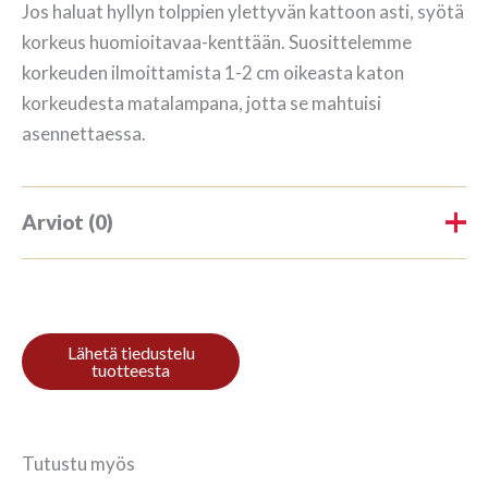
Jos haluat hyllyn tolppien ylettyvän kattoon asti, syötä
korkeus huomioitavaa-kenttään. Suosittelemme
korkeuden ilmoittamista 1-2 cm oikeasta katon
korkeudesta matalampana, jotta se mahtuisi
asennettaessa.
Arviot (0)
Tuotearvioita ei vielä ole.
Kirjoita ensimmäinen arvio
tuotteelle “Raamaturiiul 3/3
102x140cm Toonimata õli”
Tutustu myös
Sinun on
kirjauduttava sisään
kun haluat