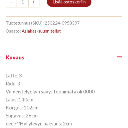
-
+
Lisää ostoskoriin
3/3
102x140cm
Toonimata
õli
Tuotetunnus (SKU):
250224-0958397
määrä
Osasto:
Asiakas-suunnitellut
Kuvaus
Latte: 3
Ridu: 3
Viimeistelyöljyn sävy: Toonimata õli 0000
Laius: 140cm
Kõrgus: 102cm
Sügavus: 26cm
eeee??Hyllylevyn paksuus: 2cm