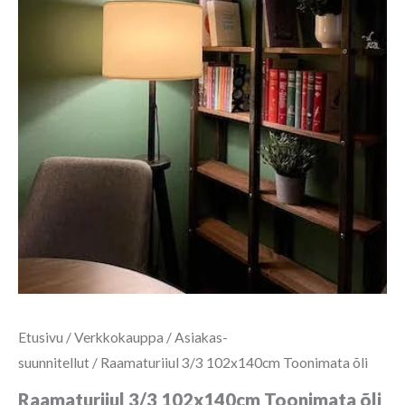
Etusivu
/
Verkkokauppa
/
Asiakas-
suunnitellut
/ Raamaturiiul 3/3 102x140cm Toonimata õli
Raamaturiiul 3/3 102x140cm Toonimata õli