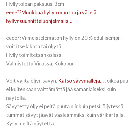
Hyllytolpan paksuus: 3cm
eeee??Muokkaa hyllyn muotoa ja värejä
hyllynsuunnitteluohjelmalla…
eeee??Viimeistelemätön hylly on 20 % edullisempi –
voit itse lakata tai öljytä.
Hylly toimitetaan osissa.
Valmistettu Virossa. Kokopuu
Voit valita öljyn sävyn,
Katso sävymalleja…
, oikea puu
ei kuitenkaan välttämättä jää samanlaiseksi kuin
näytöllä.
Sävytetty öljy ei peitä puuta niinkuin petsi, öljytessä
tummat sävyt jäävät vaaleammiksi kuin värikartalla.
Kysy meiltä näytettä.