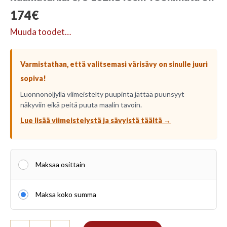
174
€
Muuda toodet…
Varmistathan, että valitsemasi värisävy on sinulle juuri
sopiva!
Luonnonöljyllä viimeistelty puupinta jättää puunsyyt
näkyviin eikä peitä puuta maalin tavoin.
Lue lisää viimeistelystä ja sävyistä täältä →
Maksaa osittain
Maksa koko summa
Raamaturiiul