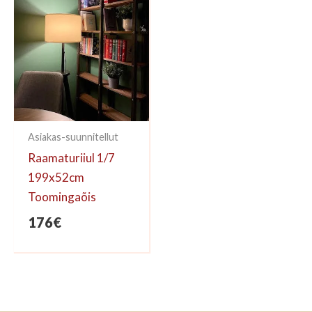
Asiakas-suunnitellut
Raamaturiiul 1/7
199x52cm
Toomingaõis
176
€