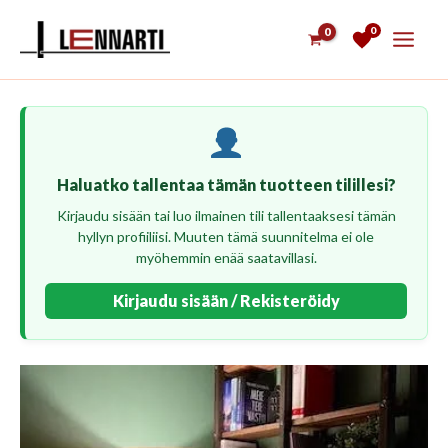
Siirry
0
sisältöön
Haluatko tallentaa tämän tuotteen tilillesi?
Kirjaudu sisään tai luo ilmainen tili tallentaaksesi tämän
hyllyn profiiliisi. Muuten tämä suunnitelma ei ole
myöhemmin enää saatavillasi.
Kirjaudu sisään / Rekisteröidy