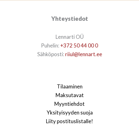
Yhteystiedot
Lennarti OÜ
Puhelin:
+372 50 44 00 0
Sähköposti:
riiul@lennart.ee
Tilaaminen
Maksutavat
Myyntiehdot
Yksityisyyden suoja
Liity postituslistalle!