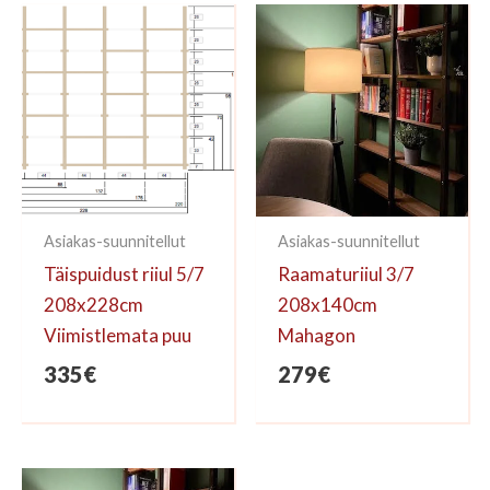
kirjoittaa arvioinnin.
Asiakas-suunnitellut
Asiakas-suunnitellut
Täispuidust riiul 5/7
Raamaturiiul 3/7
208x228cm
208x140cm
Viimistlemata puu
Mahagon
335
€
279
€