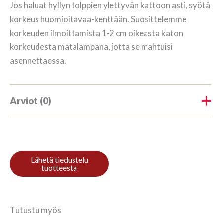
Jos haluat hyllyn tolppien ylettyvän kattoon asti, syötä
korkeus huomioitavaa-kenttään. Suosittelemme
korkeuden ilmoittamista 1-2 cm oikeasta katon
korkeudesta matalampana, jotta se mahtuisi
asennettaessa.
Arviot (0)
Tuotearvioita ei vielä ole.
Kirjoita ensimmäinen arvio
tuotteelle “Raamaturiiul 3/5
152x140cm Mahagon”
Tutustu myös
Sinun on
kirjauduttava sisään
kun haluat