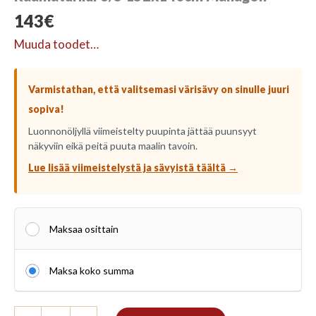
143
€
Muuda toodet…
Varmistathan, että valitsemasi värisävy on sinulle juuri
sopiva!
Luonnonöljyllä viimeistelty puupinta jättää puunsyyt
näkyviin eikä peitä puuta maalin tavoin.
Lue lisää viimeistelystä ja sävyistä täältä →
Maksaa osittain
Maksa koko summa
Raamaturiiul