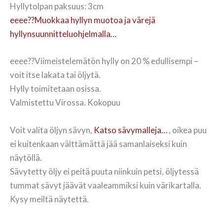
Hyllytolpan paksuus: 3cm
eeee??Muokkaa hyllyn muotoa ja värejä
hyllynsuunnitteluohjelmalla…
eeee??Viimeistelemätön hylly on 20 % edullisempi –
voit itse lakata tai öljytä.
Hylly toimitetaan osissa.
Valmistettu Virossa. Kokopuu
Voit valita öljyn sävyn,
Katso sävymalleja…
, oikea puu
ei kuitenkaan välttämättä jää samanlaiseksi kuin
näytöllä.
Sävytetty öljy ei peitä puuta niinkuin petsi, öljytessä
tummat sävyt jäävät vaaleammiksi kuin värikartalla.
Kysy meiltä näytettä.