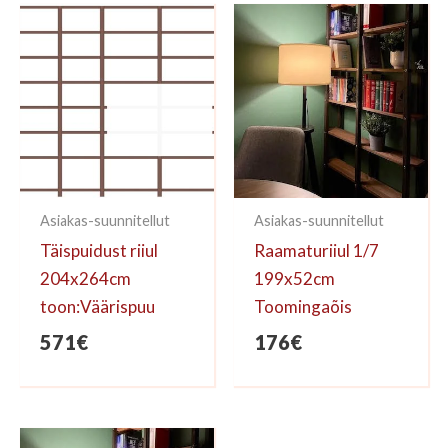
kirjoittaa arvioinnin.
Asiakas-suunnitellut
Asiakas-suunnitellut
Täispuidust riiul
Raamaturiiul 1/7
204x264cm
199x52cm
toon:Väärispuu
Toomingaõis
571
€
176
€