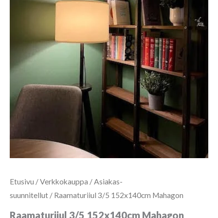
Etusivu
/
Verkkokauppa
/
Asiakas-
suunnitellut
/ Raamaturiiul 3/5 152x140cm Mahagon
Raamaturiiul 3/5 152x140cm Mahagon