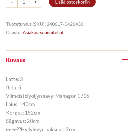
-
+
Lisää ostoskoriin
3/5
152x140cm
Mahagon
määrä
Tuotetunnus (SKU):
240617-0426456
Osasto:
Asiakas-suunnitellut
Kuvaus
Latte: 3
Ridu: 5
Viimeistelyöljyn sävy: Mahagon 1705
Laius: 140cm
Kõrgus: 152cm
Sügavus: 20cm
eeee??Hyllylevyn paksuus: 2cm