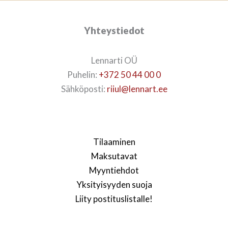
Yhteystiedot
Lennarti OÜ
Puhelin:
+372 50 44 00 0
Sähköposti:
riiul@lennart.ee
Tilaaminen
Maksutavat
Myyntiehdot
Yksityisyyden suoja
Liity postituslistalle!