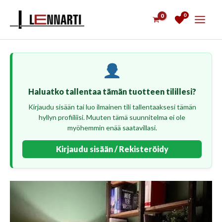
Siirry
0
sisältöön
Haluatko tallentaa tämän tuotteen tilillesi?
Kirjaudu sisään tai luo ilmainen tili tallentaaksesi tämän
hyllyn profiiliisi. Muuten tämä suunnitelma ei ole
myöhemmin enää saatavillasi.
Kirjaudu sisään / Rekisteröidy